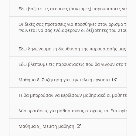
Εδω βαζετε τις ατομικές (συντομες) παρουσιασεις για κ
Οι δικές σας προτασεις για προσθηκες στον ορισμο της
Φαινεται να σας ενδιαφερουν οι δεξιοτητες του 21ου αι
Εδω δηλώνουμε τη διευθυνση της παρουσίασής μας στ
Εδω βλέπουμε τις παρουσιασεις που θα γινουν στο τμη
Μαθημα 8. Συζητηση για την τελικη εργασια
Τι θα μπορούσαν να κερδίσουν μαθησιακά οι μαθητές/τρ
Δύο προτάσεις για μαθησιακους στοχους και "ιστορία" μ
Μαθημα 9_ Μεικτη μαθηση