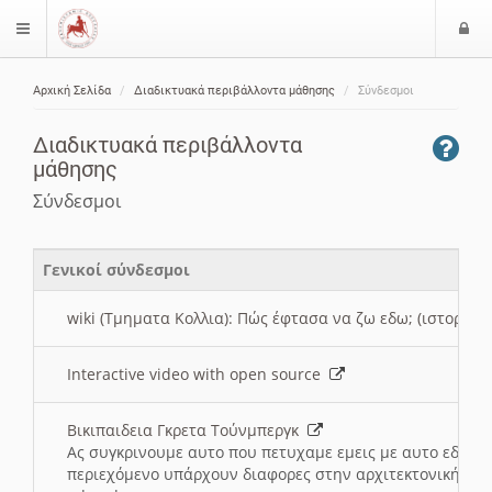
Ε
$langMenu
ί
Αρχική Σελίδα
Διαδικτυακά περιβάλλοντα μάθησης
Σύνδεσμοι
ο
ζήτηση
δ
Διαδικτυακά περιβάλλοντα
ο
μάθησης
ς
Σύνδεσμοι
Γενικοί σύνδεσμοι
wiki (Τμηματα Κολλια): Πώς έφτασα να ζω εδω; (ιστορια)
Interactive video with open source
Βικιπαιδεια Γκρετα Τούνμπεργκ
Ας συγκρινουμε αυτο που πετυχαμε εμεις με αυτο εδω το
περιεχόμενο υπάρχουν διαφορες στην αρχιτεκτονική της