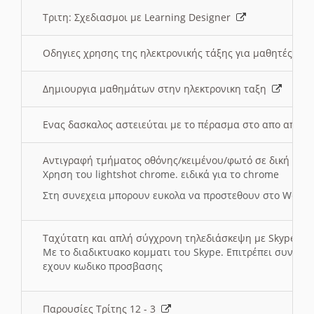
Τριτη: Σχεδιασμοι με Learning Designer
Οδηγιες χρησης της ηλεκτρονικής τάξης για μαθητές
Δημιουργια μαθημάτων στην ηλεκτρονικη ταξη
Ενας δασκαλος αστειεύται με το πέρασμα στο απο αποσ
Αντιγραφή τμήματος οθόνης/κειμένου/φωτό σε δική σας
Χρηση του lightshot chrome. ειδικά για το chrome
Στη συνεχεια μπορουν ευκολα να προστεθουν στο Word 
Ταχύτατη και απλή σύγχρονη τηλεδιάσκεψη με Skype
Με το διαδικτυακο κομματι του Skype. Επιτρέπει συνδε
εχουν κωδικο προσβασης
Παρουσίες Τρίτης 12 - 3