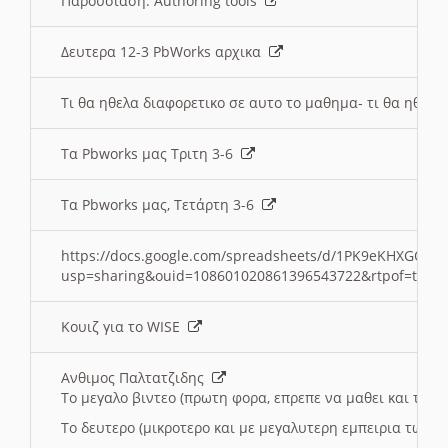
Παρουσιαση: Authoring tools
Δευτερα 12-3 PbWorks αρχικα
Τι θα ηθελα διαφορετικο σε αυτο το μαθημα- τι θα ηθελα
Τα Pbworks μας Τριτη 3-6
Τα Pbworks μας, Τετάρτη 3-6
https://docs.google.com/spreadsheets/d/1PK9eKHXGOJLZ
usp=sharing&ouid=108601020861396543722&rtpof=true
Κουιζ για το WISE
Ανθιμος Παλτατζιδης
Το μεγαλο βιντεο (πρωτη φορα, επρεπε να μαθει και το C
Το δευτερο (μικροτερο και με μεγαλυτερη εμπειρια τωρα)