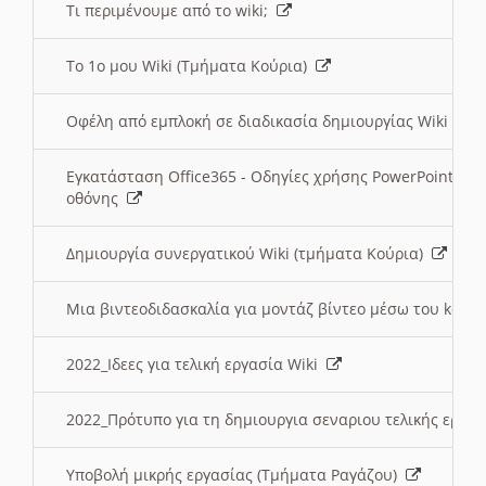
Τι περιμένουμε από το wiki;
Το 1ο μου Wiki (Τμήματα Κούρια)
Οφέλη από εμπλοκή σε διαδικασία δημιουργίας Wiki (Τ
Εγκατάσταση Office365 - Οδηγίες χρήσης PowerPoint γι
οθόνης
Δημιουργία συνεργατικού Wiki (τμήματα Κούρια)
Μια βιντεοδιδασκαλία για μοντάζ βίντεο μέσω του kden
2022_Ιδεες για τελική εργασία Wiki
2022_Πρότυπο για τη δημιουργια σεναριου τελικής εργα
Υποβολή μικρής εργασίας (Τμήματα Ραγάζου)