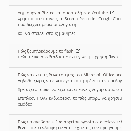
Δημιουργία Βίντεο και αποστολή στο Youtube
Χρησιμοποιει κανεις το Screen Recorder Google Chrome γ
που δειχνει μεσω υπολογιστή
και να στειλει στους μαθητες
Πώς ξεμπλοκάρουμε το flash
Πολυ υλικο στο διαδικτυο εχει γινει με χρηση flash
Πώς να εχω τις δυνατότητες του Microsoft Office μεσω 
Δηλαδη χωρις να ειναι εγκαταστημμένο στον υπολογιστή
Χρειαζεται ομως να εχει κανει κανεις λογαριασμο στη Mic
Επιπλεον ΠΟΛΥ ενδιαφερον το πώς μπορω να χρησιμοποι
ομάδες
Πως να ανεβάσετε ένα αρχείο/εργασία στο eclass.sch.gr
Ειναι πολυ ενδιαφερον γιατι έχοντας την προηγουμενη γ