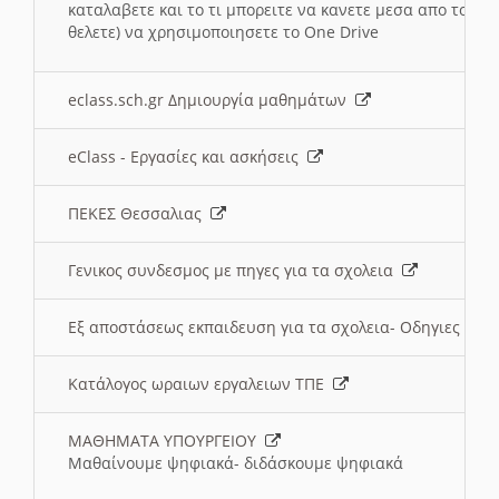
καταλαβετε και το τι μπορειτε να κανετε μεσα απο το σχο
θελετε) να χρησιμοποιησετε το One Drive
eclass.sch.gr Δημιουργία μαθημάτων
eClass - Εργασίες και ασκήσεις
ΠΕΚΕΣ Θεσσαλιας
Γενικος συνδεσμος με πηγες για τα σχολεια
Εξ αποστάσεως εκπαιδευση για τα σχολεια- Οδηγιες
Κατάλογος ωραιων εργαλειων ΤΠΕ
ΜΑΘΗΜΑΤΑ ΥΠΟΥΡΓΕΙΟΥ
Μαθαίνουμε ψηφιακά- διδάσκουμε ψηφιακά