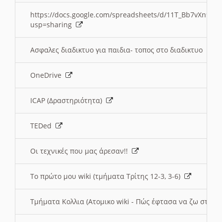
https://docs.google.com/spreadsheets/d/11T_Bb7vXn9
usp=sharing
Ασφαλες διαδικτυο για παιδια- τοπος στο διαδικτυο
OneDrive
ICAP (Δραστηριότητα)
TEDed
Οι τεχνικές που μας άρεσαν!!
Το πρώτο μου wiki (τμήματα Τρίτης 12-3, 3-6)
Τμήματα Κολλια (Ατομικο wiki - Πώς έφτασα να ζω στην 