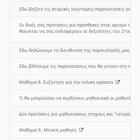
Εδω βαζετε τις ατομικές (συντομες) παρουσιασεις για κ
Οι δικές σας προτασεις για προσθηκες στον ορισμο της
Φαινεται να σας ενδιαφερουν οι δεξιοτητες του 21ου αι
Εδω δηλώνουμε τη διευθυνση της παρουσίασής μας στ
Εδω βλέπουμε τις παρουσιασεις που θα γινουν στο τμη
Μαθημα 8. Συζητηση για την τελικη εργασια
Τι θα μπορούσαν να κερδίσουν μαθησιακά οι μαθητές/τρ
Δύο προτάσεις για μαθησιακους στοχους και "ιστορία" μ
Μαθημα 9_ Μεικτη μαθηση