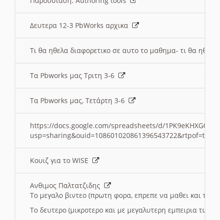
Παρουσιαση: Authoring tools
Δευτερα 12-3 PbWorks αρχικα
Τι θα ηθελα διαφορετικο σε αυτο το μαθημα- τι θα ηθελα
Τα Pbworks μας Τριτη 3-6
Τα Pbworks μας, Τετάρτη 3-6
https://docs.google.com/spreadsheets/d/1PK9eKHXGOJLZ
usp=sharing&ouid=108601020861396543722&rtpof=true
Κουιζ για το WISE
Ανθιμος Παλτατζιδης
Το μεγαλο βιντεο (πρωτη φορα, επρεπε να μαθει και το C
Το δευτερο (μικροτερο και με μεγαλυτερη εμπειρια τωρα)