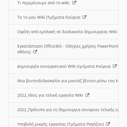
Τι περιμένουμε από το wiki;
Το 1ο μου Wiki (Τμήματα Κούρια)
Οφέλη από εμπλοκή σε διαδικασία δημιουργίας Wiki (Τ
Εγκατάσταση Office365 - Οδηγίες χρήσης PowerPoint γι
οθόνης
Δημιουργία συνεργατικού Wiki (τμήματα Κούρια)
Μια βιντεοδιδασκαλία για μοντάζ βίντεο μέσω του kden
2022_Ιδεες για τελική εργασία Wiki
2022_Πρότυπο για τη δημιουργια σεναριου τελικής εργα
Υποβολή μικρής εργασίας (Τμήματα Ραγάζου)