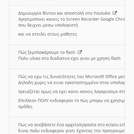
Δημιουργία Βίντεο και αποστολή στο Youtube
Χρησιμοποιει κανεις το Screen Recorder Google Chrome γ
που δειχνει μεσω υπολογιστή
και να στειλει στους μαθητες
Πώς ξεμπλοκάρουμε το flash
Πολυ υλικο στο διαδικτυο εχει γινει με χρηση flash
Πώς να εχω τις δυνατότητες του Microsoft Office μεσω 
Δηλαδη χωρις να ειναι εγκαταστημμένο στον υπολογιστή
Χρειαζεται ομως να εχει κανει κανεις λογαριασμο στη Mic
Επιπλεον ΠΟΛΥ ενδιαφερον το πώς μπορω να χρησιμοποι
ομάδες
Πως να ανεβάσετε ένα αρχείο/εργασία στο eclass.sch.gr
Ειναι πολυ ενδιαφερον γιατι έχοντας την προηγουμενη γ