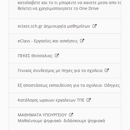
καταλαβετε και το τι μπορειτε να κανετε μεσα απο το σχο
θελετε) να χρησιμοποιησετε το One Drive
eclass.sch.gr Δημιουργία μαθημάτων
eClass - Εργασίες και ασκήσεις
ΠΕΚΕΣ Θεσσαλιας
Γενικος συνδεσμος με πηγες για τα σχολεια
Εξ αποστάσεως εκπαιδευση για τα σχολεια- Οδηγιες
Κατάλογος ωραιων εργαλειων ΤΠΕ
ΜΑΘΗΜΑΤΑ ΥΠΟΥΡΓΕΙΟΥ
Μαθαίνουμε ψηφιακά- διδάσκουμε ψηφιακά