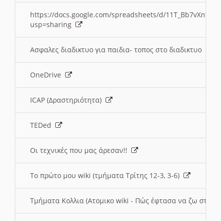
https://docs.google.com/spreadsheets/d/11T_Bb7vXn9
usp=sharing
Ασφαλες διαδικτυο για παιδια- τοπος στο διαδικτυο
OneDrive
ICAP (Δραστηριότητα)
TEDed
Οι τεχνικές που μας άρεσαν!!
Το πρώτο μου wiki (τμήματα Τρίτης 12-3, 3-6)
Τμήματα Κολλια (Ατομικο wiki - Πώς έφτασα να ζω στην 