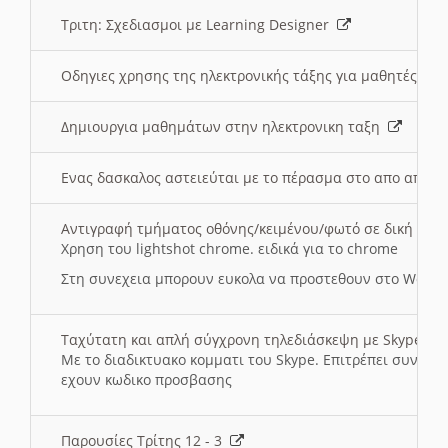
Τριτη: Σχεδιασμοι με Learning Designer
Οδηγιες χρησης της ηλεκτρονικής τάξης για μαθητές
Δημιουργια μαθημάτων στην ηλεκτρονικη ταξη
Ενας δασκαλος αστειεύται με το πέρασμα στο απο αποσ
Αντιγραφή τμήματος οθόνης/κειμένου/φωτό σε δική σας
Χρηση του lightshot chrome. ειδικά για το chrome
Στη συνεχεια μπορουν ευκολα να προστεθουν στο Word 
Ταχύτατη και απλή σύγχρονη τηλεδιάσκεψη με Skype
Με το διαδικτυακο κομματι του Skype. Επιτρέπει συνδε
εχουν κωδικο προσβασης
Παρουσίες Τρίτης 12 - 3