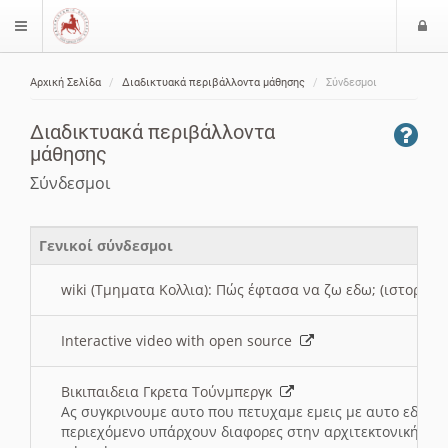
Ε
$langMenu
ί
Αρχική Σελίδα
Διαδικτυακά περιβάλλοντα μάθησης
Σύνδεσμοι
ο
ζήτηση
δ
Διαδικτυακά περιβάλλοντα
ο
μάθησης
ς
Σύνδεσμοι
Γενικοί σύνδεσμοι
wiki (Τμηματα Κολλια): Πώς έφτασα να ζω εδω; (ιστορια)
Interactive video with open source
Βικιπαιδεια Γκρετα Τούνμπεργκ
Ας συγκρινουμε αυτο που πετυχαμε εμεις με αυτο εδω το
περιεχόμενο υπάρχουν διαφορες στην αρχιτεκτονική της