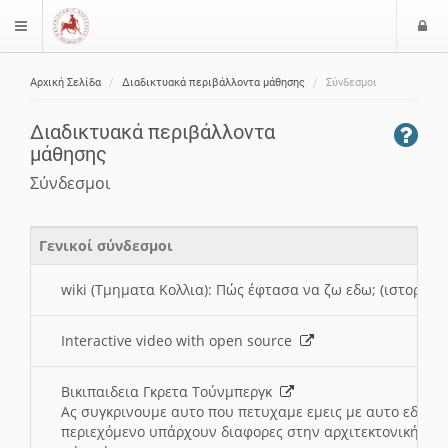
Ε
$langMenu
ί
Αρχική Σελίδα
Διαδικτυακά περιβάλλοντα μάθησης
Σύνδεσμοι
ο
ζήτηση
δ
Διαδικτυακά περιβάλλοντα
ο
μάθησης
ς
Σύνδεσμοι
Γενικοί σύνδεσμοι
wiki (Τμηματα Κολλια): Πώς έφτασα να ζω εδω; (ιστορια)
Interactive video with open source
Βικιπαιδεια Γκρετα Τούνμπεργκ
Ας συγκρινουμε αυτο που πετυχαμε εμεις με αυτο εδω το
περιεχόμενο υπάρχουν διαφορες στην αρχιτεκτονική της