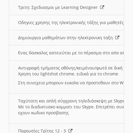
Τριτη: Σχεδιασμοι με Learning Designer
Οδηγιες χρησης της ηλεκτρονικής τάξης για μαθητές
Δημιουργια μαθημάτων στην ηλεκτρονικη ταξη
Ενας δασκαλος αστειεύται με το πέρασμα στο απο αποσ
Αντιγραφή τμήματος οθόνης/κειμένου/φωτό σε δική σας
Χρηση του lightshot chrome. ειδικά για το chrome
Στη συνεχεια μπορουν ευκολα να προστεθουν στο Word 
Ταχύτατη και απλή σύγχρονη τηλεδιάσκεψη με Skype
Με το διαδικτυακο κομματι του Skype. Επιτρέπει συνδε
εχουν κωδικο προσβασης
Παρουσίες Τρίτης 12 - 3