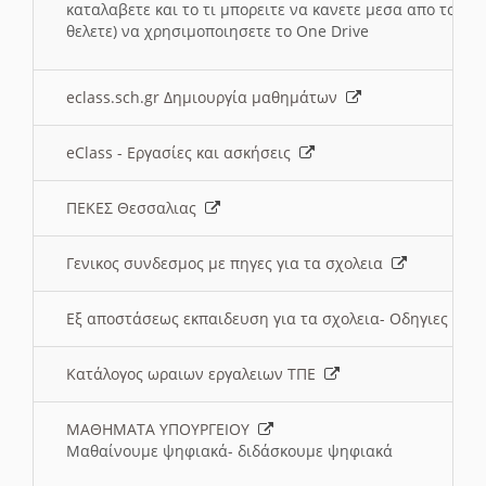
καταλαβετε και το τι μπορειτε να κανετε μεσα απο το σχο
θελετε) να χρησιμοποιησετε το One Drive
eclass.sch.gr Δημιουργία μαθημάτων
eClass - Εργασίες και ασκήσεις
ΠΕΚΕΣ Θεσσαλιας
Γενικος συνδεσμος με πηγες για τα σχολεια
Εξ αποστάσεως εκπαιδευση για τα σχολεια- Οδηγιες
Κατάλογος ωραιων εργαλειων ΤΠΕ
ΜΑΘΗΜΑΤΑ ΥΠΟΥΡΓΕΙΟΥ
Μαθαίνουμε ψηφιακά- διδάσκουμε ψηφιακά