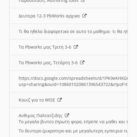
Παρουσιαση: Authoring tools
Δευτερα 12-3 PbWorks αρχικα
Τι θα ηθελα διαφορετικο σε αυτο το μαθημα- τι θα ηθελα
Τα Pbworks μας Τριτη 3-6
Τα Pbworks μας, Τετάρτη 3-6
https://docs.google.com/spreadsheets/d/1PK9eKHXGOJLZ
usp=sharing&ouid=108601020861396543722&rtpof=true
Κουιζ για το WISE
Ανθιμος Παλτατζιδης
Το μεγαλο βιντεο (πρωτη φορα, επρεπε να μαθει και το C
Το δευτερο (μικροτερο και με μεγαλυτερη εμπειρια τωρα)