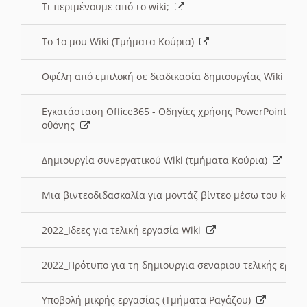
Τι περιμένουμε από το wiki;
Το 1ο μου Wiki (Τμήματα Κούρια)
Οφέλη από εμπλοκή σε διαδικασία δημιουργίας Wiki (Τ
Εγκατάσταση Office365 - Οδηγίες χρήσης PowerPoint γι
οθόνης
Δημιουργία συνεργατικού Wiki (τμήματα Κούρια)
Μια βιντεοδιδασκαλία για μοντάζ βίντεο μέσω του kden
2022_Ιδεες για τελική εργασία Wiki
2022_Πρότυπο για τη δημιουργια σεναριου τελικής εργα
Υποβολή μικρής εργασίας (Τμήματα Ραγάζου)