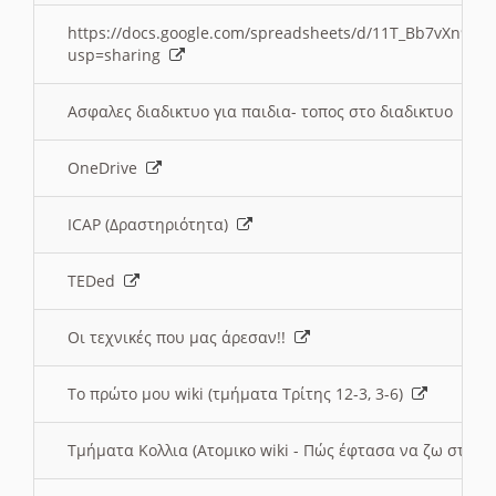
https://docs.google.com/spreadsheets/d/11T_Bb7vXn9
usp=sharing
Ασφαλες διαδικτυο για παιδια- τοπος στο διαδικτυο
OneDrive
ICAP (Δραστηριότητα)
TEDed
Οι τεχνικές που μας άρεσαν!!
Το πρώτο μου wiki (τμήματα Τρίτης 12-3, 3-6)
Τμήματα Κολλια (Ατομικο wiki - Πώς έφτασα να ζω στην 