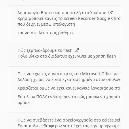
Δημιουργία Βίντεο και αποστολή στο Youtube
Χρησιμοποιει κανεις το Screen Recorder Google Chrome γ
που δειχνει μεσω υπολογιστή
και να στειλει στους μαθητες
Πώς ξεμπλοκάρουμε το flash
Πολυ υλικο στο διαδικτυο εχει γινει με χρηση flash
Πώς να εχω τις δυνατότητες του Microsoft Office μεσω 
Δηλαδη χωρις να ειναι εγκαταστημμένο στον υπολογιστή
Χρειαζεται ομως να εχει κανει κανεις λογαριασμο στη Mic
Επιπλεον ΠΟΛΥ ενδιαφερον το πώς μπορω να χρησιμοποι
ομάδες
Πως να ανεβάσετε ένα αρχείο/εργασία στο eclass.sch.gr
Ειναι πολυ ενδιαφερον γιατι έχοντας την προηγουμενη γ