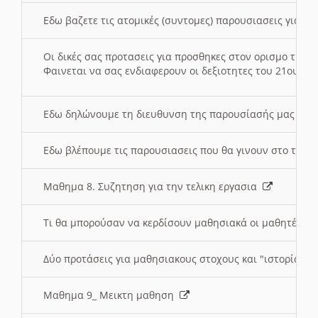
Εδω βαζετε τις ατομικές (συντομες) παρουσιασεις για κ
Οι δικές σας προτασεις για προσθηκες στον ορισμο της
Φαινεται να σας ενδιαφερουν οι δεξιοτητες του 21ου αι
Εδω δηλώνουμε τη διευθυνση της παρουσίασής μας στ
Εδω βλέπουμε τις παρουσιασεις που θα γινουν στο τμη
Μαθημα 8. Συζητηση για την τελικη εργασια
Τι θα μπορούσαν να κερδίσουν μαθησιακά οι μαθητές/τρ
Δύο προτάσεις για μαθησιακους στοχους και "ιστορία" μ
Μαθημα 9_ Μεικτη μαθηση