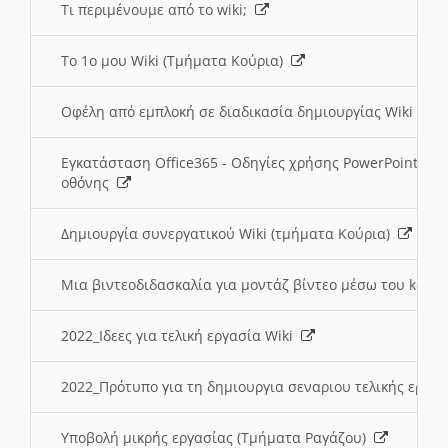
Τι περιμένουμε από το wiki;
Το 1ο μου Wiki (Τμήματα Κούρια)
Οφέλη από εμπλοκή σε διαδικασία δημιουργίας Wiki (Τ
Εγκατάσταση Office365 - Οδηγίες χρήσης PowerPoint γι
οθόνης
Δημιουργία συνεργατικού Wiki (τμήματα Κούρια)
Μια βιντεοδιδασκαλία για μοντάζ βίντεο μέσω του kden
2022_Ιδεες για τελική εργασία Wiki
2022_Πρότυπο για τη δημιουργια σεναριου τελικής εργα
Υποβολή μικρής εργασίας (Τμήματα Ραγάζου)