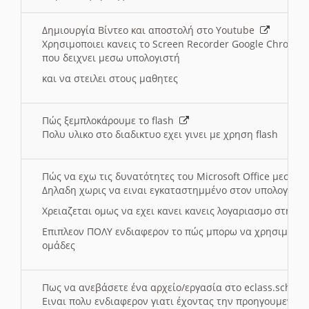
Δημιουργία Βίντεο και αποστολή στο Youtube
Χρησιμοποιει κανεις το Screen Recorder Google Chrome γ
που δειχνει μεσω υπολογιστή
και να στειλει στους μαθητες
Πώς ξεμπλοκάρουμε το flash
Πολυ υλικο στο διαδικτυο εχει γινει με χρηση flash
Πώς να εχω τις δυνατότητες του Microsoft Office μεσω 
Δηλαδη χωρις να ειναι εγκαταστημμένο στον υπολογιστή
Χρειαζεται ομως να εχει κανει κανεις λογαριασμο στη Mic
Επιπλεον ΠΟΛΥ ενδιαφερον το πώς μπορω να χρησιμοποι
ομάδες
Πως να ανεβάσετε ένα αρχείο/εργασία στο eclass.sch.gr
Ειναι πολυ ενδιαφερον γιατι έχοντας την προηγουμενη γ