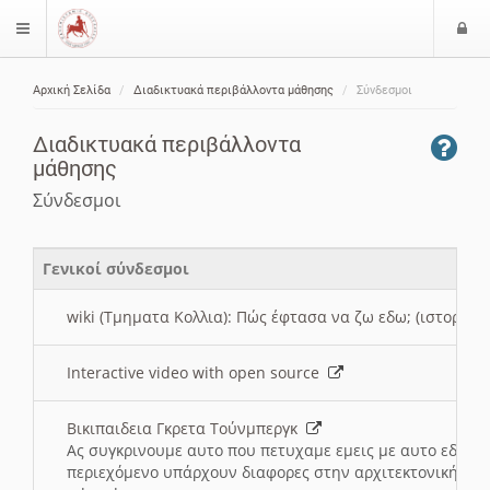
Ε
$langMenu
ί
Αρχική Σελίδα
Διαδικτυακά περιβάλλοντα μάθησης
Σύνδεσμοι
ο
ζήτηση
δ
Διαδικτυακά περιβάλλοντα
ο
μάθησης
ς
Σύνδεσμοι
Γενικοί σύνδεσμοι
wiki (Τμηματα Κολλια): Πώς έφτασα να ζω εδω; (ιστορια)
Interactive video with open source
Βικιπαιδεια Γκρετα Τούνμπεργκ
Ας συγκρινουμε αυτο που πετυχαμε εμεις με αυτο εδω το
περιεχόμενο υπάρχουν διαφορες στην αρχιτεκτονική της