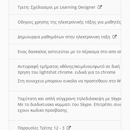
Τριτη: Σχεδιασμοι με Learning Designer
Οδηγιες χρησης της ηλεκτρονικής τάξης για μαθητές
Δημιουργια μαθημάτων στην ηλεκτρονικη ταξη
Ενας δασκαλος αστειεύται με το πέρασμα στο απο αποσ
Αντιγραφή τμήματος οθόνης/κειμένου/φωτό σε δική σας
Χρηση του lightshot chrome. ειδικά για το chrome
Στη συνεχεια μπορουν ευκολα να προστεθουν στο Word 
Ταχύτατη και απλή σύγχρονη τηλεδιάσκεψη με Skype
Με το διαδικτυακο κομματι του Skype. Επιτρέπει συνδε
εχουν κωδικο προσβασης
Παρουσίες Τρίτης 12 - 3