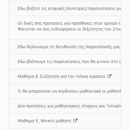
Εδω βαζετε τις ατομικές (συντομες) παρουσιασεις για κ
Οι δικές σας προτασεις για προσθηκες στον ορισμο της
Φαινεται να σας ενδιαφερουν οι δεξιοτητες του 21ου αι
Εδω δηλώνουμε τη διευθυνση της παρουσίασής μας στ
Εδω βλέπουμε τις παρουσιασεις που θα γινουν στο τμη
Μαθημα 8. Συζητηση για την τελικη εργασια
Τι θα μπορούσαν να κερδίσουν μαθησιακά οι μαθητές/τρ
Δύο προτάσεις για μαθησιακους στοχους και "ιστορία" μ
Μαθημα 9_ Μεικτη μαθηση