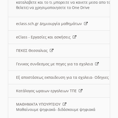
καταλαβετε και το τι μπορειτε να κανετε μεσα απο το σχο
θελετε) να χρησιμοποιησετε το One Drive
eclass.sch.gr Δημιουργία μαθημάτων
eClass - Εργασίες και ασκήσεις
ΠΕΚΕΣ Θεσσαλιας
Γενικος συνδεσμος με πηγες για τα σχολεια
Εξ αποστάσεως εκπαιδευση για τα σχολεια- Οδηγιες
Κατάλογος ωραιων εργαλειων ΤΠΕ
ΜΑΘΗΜΑΤΑ ΥΠΟΥΡΓΕΙΟΥ
Μαθαίνουμε ψηφιακά- διδάσκουμε ψηφιακά