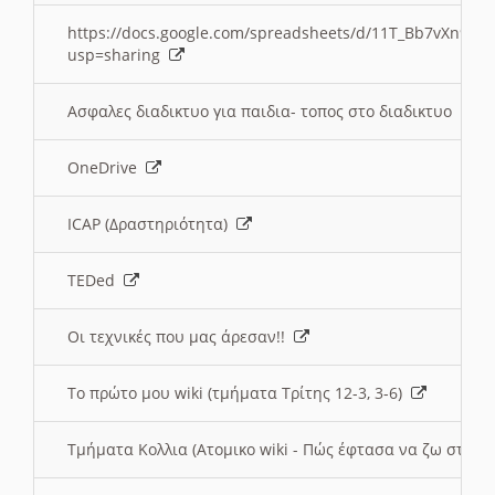
https://docs.google.com/spreadsheets/d/11T_Bb7vXn9
usp=sharing
Ασφαλες διαδικτυο για παιδια- τοπος στο διαδικτυο
OneDrive
ICAP (Δραστηριότητα)
TEDed
Οι τεχνικές που μας άρεσαν!!
Το πρώτο μου wiki (τμήματα Τρίτης 12-3, 3-6)
Τμήματα Κολλια (Ατομικο wiki - Πώς έφτασα να ζω στην 