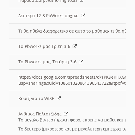
Παρουσιαση: Authoring tools
Δευτερα 12-3 PbWorks αρχικα
Τι θα ηθελα διαφορετικο σε αυτο το μαθημα- τι θα ηθελα
Τα Pbworks μας Τριτη 3-6
Τα Pbworks μας, Τετάρτη 3-6
https://docs.google.com/spreadsheets/d/1PK9eKHXGOJLZ
usp=sharing&ouid=108601020861396543722&rtpof=true
Κουιζ για το WISE
Ανθιμος Παλτατζιδης
Το μεγαλο βιντεο (πρωτη φορα, επρεπε να μαθει και το C
Το δευτερο (μικροτερο και με μεγαλυτερη εμπειρια τωρα)