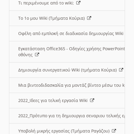
Τι περιμένουμε από το wiki;
Το 1ο μου Wiki (Τμήματα Κούρια)
Οφέλη από εμπλοκή σε διαδικασία δημιουργίας Wiki (Τ
Εγκατάσταση Office365 - Οδηγίες χρήσης PowerPoint γι
οθόνης
Δημιουργία συνεργατικού Wiki (τμήματα Κούρια)
Μια βιντεοδιδασκαλία για μοντάζ βίντεο μέσω του kden
2022_Ιδεες για τελική εργασία Wiki
2022_Πρότυπο για τη δημιουργια σεναριου τελικής εργα
Υποβολή μικρής εργασίας (Τμήματα Ραγάζου)