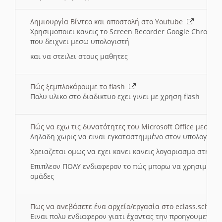
Δημιουργία Βίντεο και αποστολή στο Youtube
Χρησιμοποιει κανεις το Screen Recorder Google Chrome γ
που δειχνει μεσω υπολογιστή
και να στειλει στους μαθητες
Πώς ξεμπλοκάρουμε το flash
Πολυ υλικο στο διαδικτυο εχει γινει με χρηση flash
Πώς να εχω τις δυνατότητες του Microsoft Office μεσω 
Δηλαδη χωρις να ειναι εγκαταστημμένο στον υπολογιστή
Χρειαζεται ομως να εχει κανει κανεις λογαριασμο στη Mic
Επιπλεον ΠΟΛΥ ενδιαφερον το πώς μπορω να χρησιμοποι
ομάδες
Πως να ανεβάσετε ένα αρχείο/εργασία στο eclass.sch.gr
Ειναι πολυ ενδιαφερον γιατι έχοντας την προηγουμενη γ