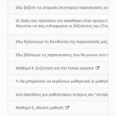
Εδω βαζετε τις ατομικές (συντομες) παρουσιασεις για κ
Οι δικές σας προτασεις για προσθηκες στον ορισμο της
Φαινεται να σας ενδιαφερουν οι δεξιοτητες του 21ου αι
Εδω δηλώνουμε τη διευθυνση της παρουσίασής μας στ
Εδω βλέπουμε τις παρουσιασεις που θα γινουν στο τμη
Μαθημα 8. Συζητηση για την τελικη εργασια
Τι θα μπορούσαν να κερδίσουν μαθησιακά οι μαθητές/τρ
Δύο προτάσεις για μαθησιακους στοχους και "ιστορία" μ
Μαθημα 9_ Μεικτη μαθηση