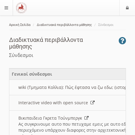
Ε
$langMenu
ί
Αρχική Σελίδα
Διαδικτυακά περιβάλλοντα μάθησης
Σύνδεσμοι
ο
ζήτηση
δ
Διαδικτυακά περιβάλλοντα
ο
μάθησης
ς
Σύνδεσμοι
Γενικοί σύνδεσμοι
wiki (Τμηματα Κολλια): Πώς έφτασα να ζω εδω; (ιστορια)
Interactive video with open source
Βικιπαιδεια Γκρετα Τούνμπεργκ
Ας συγκρινουμε αυτο που πετυχαμε εμεις με αυτο εδω το
περιεχόμενο υπάρχουν διαφορες στην αρχιτεκτονική της