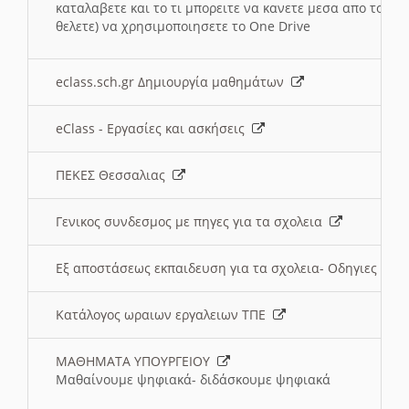
καταλαβετε και το τι μπορειτε να κανετε μεσα απο το σχο
θελετε) να χρησιμοποιησετε το One Drive
eclass.sch.gr Δημιουργία μαθημάτων
eClass - Εργασίες και ασκήσεις
ΠΕΚΕΣ Θεσσαλιας
Γενικος συνδεσμος με πηγες για τα σχολεια
Εξ αποστάσεως εκπαιδευση για τα σχολεια- Οδηγιες
Κατάλογος ωραιων εργαλειων ΤΠΕ
ΜΑΘΗΜΑΤΑ ΥΠΟΥΡΓΕΙΟΥ
Μαθαίνουμε ψηφιακά- διδάσκουμε ψηφιακά