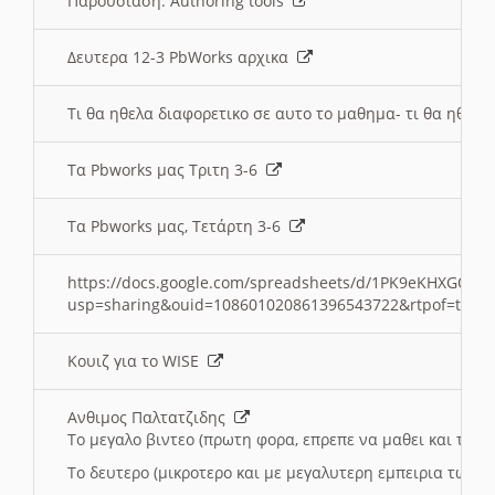
Παρουσιαση: Authoring tools
Δευτερα 12-3 PbWorks αρχικα
Τι θα ηθελα διαφορετικο σε αυτο το μαθημα- τι θα ηθελα
Τα Pbworks μας Τριτη 3-6
Τα Pbworks μας, Τετάρτη 3-6
https://docs.google.com/spreadsheets/d/1PK9eKHXGOJLZ
usp=sharing&ouid=108601020861396543722&rtpof=true
Κουιζ για το WISE
Ανθιμος Παλτατζιδης
Το μεγαλο βιντεο (πρωτη φορα, επρεπε να μαθει και το C
Το δευτερο (μικροτερο και με μεγαλυτερη εμπειρια τωρα)