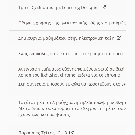
Τριτη: Σχεδιασμοι με Learning Designer
Οδηγιες χρησης της ηλεκτρονικής τάξης για μαθητές
Δημιουργια μαθημάτων στην ηλεκτρονικη ταξη
Ενας δασκαλος αστειεύται με το πέρασμα στο απο αποσ
Αντιγραφή τμήματος οθόνης/κειμένου/φωτό σε δική σας
Χρηση του lightshot chrome. ειδικά για το chrome
Στη συνεχεια μπορουν ευκολα να προστεθουν στο Word 
Ταχύτατη και απλή σύγχρονη τηλεδιάσκεψη με Skype
Με το διαδικτυακο κομματι του Skype. Επιτρέπει συνδε
εχουν κωδικο προσβασης
Παρουσίες Τρίτης 12 - 3