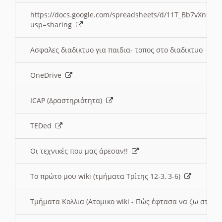
https://docs.google.com/spreadsheets/d/11T_Bb7vXn9
usp=sharing
Ασφαλες διαδικτυο για παιδια- τοπος στο διαδικτυο
OneDrive
ICAP (Δραστηριότητα)
TEDed
Οι τεχνικές που μας άρεσαν!!
Το πρώτο μου wiki (τμήματα Τρίτης 12-3, 3-6)
Τμήματα Κολλια (Ατομικο wiki - Πώς έφτασα να ζω στην 