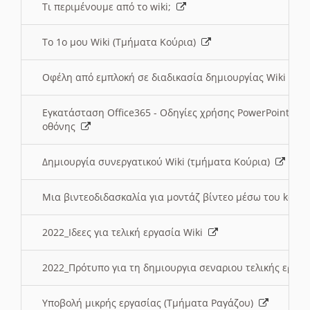
Τι περιμένουμε από το wiki;
Το 1ο μου Wiki (Τμήματα Κούρια)
Οφέλη από εμπλοκή σε διαδικασία δημιουργίας Wiki (Τ
Εγκατάσταση Office365 - Οδηγίες χρήσης PowerPoint γι
οθόνης
Δημιουργία συνεργατικού Wiki (τμήματα Κούρια)
Μια βιντεοδιδασκαλία για μοντάζ βίντεο μέσω του kden
2022_Ιδεες για τελική εργασία Wiki
2022_Πρότυπο για τη δημιουργια σεναριου τελικής εργα
Υποβολή μικρής εργασίας (Τμήματα Ραγάζου)