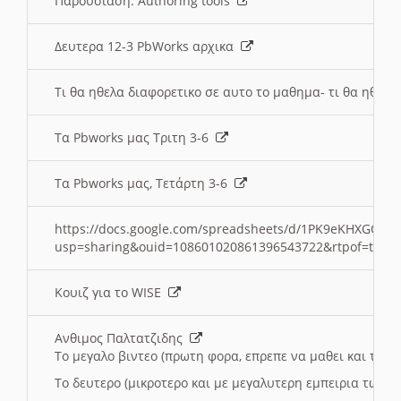
Παρουσιαση: Authoring tools
Δευτερα 12-3 PbWorks αρχικα
Τι θα ηθελα διαφορετικο σε αυτο το μαθημα- τι θα ηθελα
Τα Pbworks μας Τριτη 3-6
Τα Pbworks μας, Τετάρτη 3-6
https://docs.google.com/spreadsheets/d/1PK9eKHXGOJLZ
usp=sharing&ouid=108601020861396543722&rtpof=true
Κουιζ για το WISE
Ανθιμος Παλτατζιδης
Το μεγαλο βιντεο (πρωτη φορα, επρεπε να μαθει και το C
Το δευτερο (μικροτερο και με μεγαλυτερη εμπειρια τωρα)