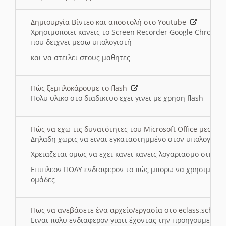
Δημιουργία Βίντεο και αποστολή στο Youtube
Χρησιμοποιει κανεις το Screen Recorder Google Chrome γ
που δειχνει μεσω υπολογιστή
και να στειλει στους μαθητες
Πώς ξεμπλοκάρουμε το flash
Πολυ υλικο στο διαδικτυο εχει γινει με χρηση flash
Πώς να εχω τις δυνατότητες του Microsoft Office μεσω 
Δηλαδη χωρις να ειναι εγκαταστημμένο στον υπολογιστή
Χρειαζεται ομως να εχει κανει κανεις λογαριασμο στη Mic
Επιπλεον ΠΟΛΥ ενδιαφερον το πώς μπορω να χρησιμοποι
ομάδες
Πως να ανεβάσετε ένα αρχείο/εργασία στο eclass.sch.gr
Ειναι πολυ ενδιαφερον γιατι έχοντας την προηγουμενη γ