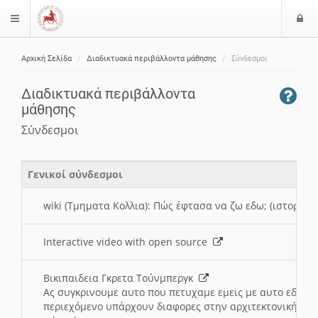
Ε
$langMenu
ί
Αρχική Σελίδα
Διαδικτυακά περιβάλλοντα μάθησης
Σύνδεσμοι
ο
ζήτηση
δ
Διαδικτυακά περιβάλλοντα
ο
μάθησης
ς
Σύνδεσμοι
Γενικοί σύνδεσμοι
wiki (Τμηματα Κολλια): Πώς έφτασα να ζω εδω; (ιστορια)
Interactive video with open source
Βικιπαιδεια Γκρετα Τούνμπεργκ
Ας συγκρινουμε αυτο που πετυχαμε εμεις με αυτο εδω το
περιεχόμενο υπάρχουν διαφορες στην αρχιτεκτονική της