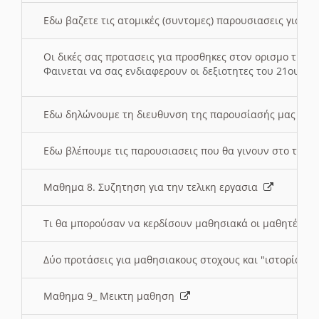
Εδω βαζετε τις ατομικές (συντομες) παρουσιασεις για κ
Οι δικές σας προτασεις για προσθηκες στον ορισμο της
Φαινεται να σας ενδιαφερουν οι δεξιοτητες του 21ου αι
Εδω δηλώνουμε τη διευθυνση της παρουσίασής μας στ
Εδω βλέπουμε τις παρουσιασεις που θα γινουν στο τμη
Μαθημα 8. Συζητηση για την τελικη εργασια
Τι θα μπορούσαν να κερδίσουν μαθησιακά οι μαθητές/τρ
Δύο προτάσεις για μαθησιακους στοχους και "ιστορία" μ
Μαθημα 9_ Μεικτη μαθηση