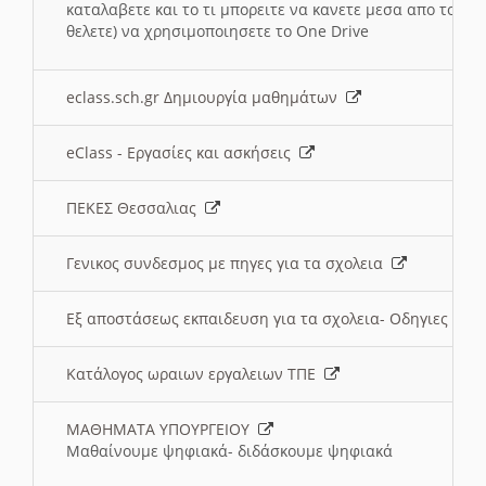
καταλαβετε και το τι μπορειτε να κανετε μεσα απο το σχο
θελετε) να χρησιμοποιησετε το One Drive
eclass.sch.gr Δημιουργία μαθημάτων
eClass - Εργασίες και ασκήσεις
ΠΕΚΕΣ Θεσσαλιας
Γενικος συνδεσμος με πηγες για τα σχολεια
Εξ αποστάσεως εκπαιδευση για τα σχολεια- Οδηγιες
Κατάλογος ωραιων εργαλειων ΤΠΕ
ΜΑΘΗΜΑΤΑ ΥΠΟΥΡΓΕΙΟΥ
Μαθαίνουμε ψηφιακά- διδάσκουμε ψηφιακά