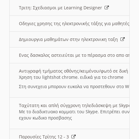
Τριτη: Σχεδιασμοι με Learning Designer
Οδηγιες χρησης της ηλεκτρονικής τάξης για μαθητές
Δημιουργια μαθημάτων στην ηλεκτρονικη ταξη
Ενας δασκαλος αστειεύται με το πέρασμα στο απο αποσ
Αντιγραφή τμήματος οθόνης/κειμένου/φωτό σε δική σας
Χρηση του lightshot chrome. ειδικά για το chrome
Στη συνεχεια μπορουν ευκολα να προστεθουν στο Word 
Ταχύτατη και απλή σύγχρονη τηλεδιάσκεψη με Skype
Με το διαδικτυακο κομματι του Skype. Επιτρέπει συνδε
εχουν κωδικο προσβασης
Παρουσίες Τρίτης 12 - 3