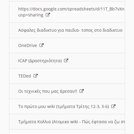
https://docs.google.com/spreadsheets/d/11T_Bb7vXn9
usp=sharing
Ασφαλες διαδικτυο για παιδια- τοπος στο διαδικτυο
OneDrive
ICAP (Δραστηριότητα)
TEDed
Οι τεχνικές που μας άρεσαν!!
Το πρώτο μου wiki (τμήματα Τρίτης 12-3, 3-6)
Τμήματα Κολλια (Ατομικο wiki - Πώς έφτασα να ζω στην 