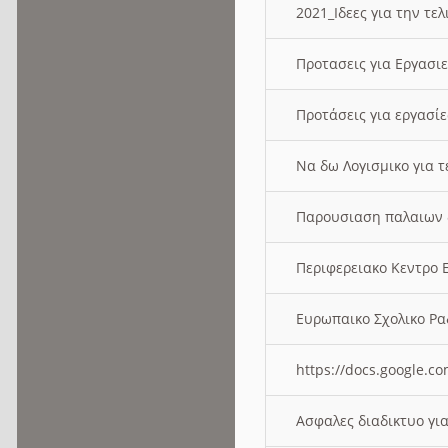
2021_Ιδεες για την τε
Προτασεις για Εργασι
Προτάσεις για εργασ
Να δω Λογισμικο για 
Παρουσιαση παλαιων 
Περιφερειακο Κεντρο
Ευρωπαικο Σχολικο 
https://docs.google
Ασφαλες διαδικτυο γι