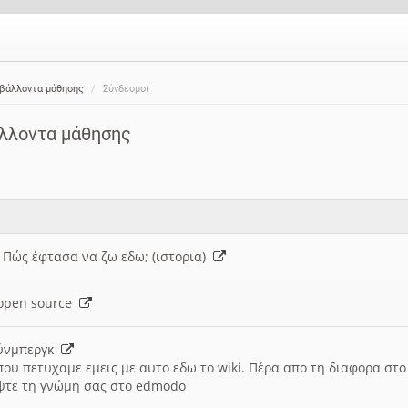
ιβάλλοντα μάθησης
Σύνδεσμοι
άλλοντα μάθησης
: Πώς έφτασα να ζω εδω; (ιστορια)
h open source
ούνμπεργκ
που πετυχαμε εμεις με αυτο εδω το wiki. Πέρα απο τη διαφορα στ
ψτε τη γνώμη σας στο edmodo