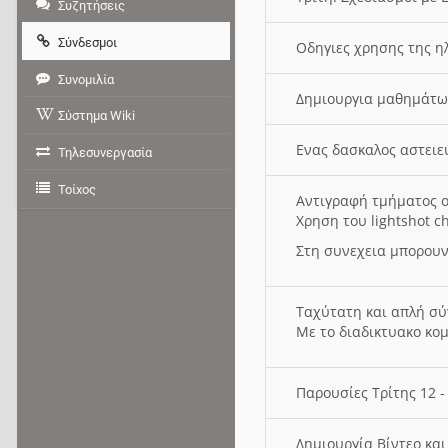
Συζητήσεις
Σύνδεσμοι
Οδηγιες χρησης της η
Συνομιλία
Δημιουργια μαθημάτω
Σύστημα Wiki
Ενας δασκαλος αστει
Τηλεσυνεργασία
Τοίχος
Αντιγραφή τμήματος ο
Χρηση του lightshot c
Στη συνεχεια μπορουν
Ταχύτατη και απλή σ
Με το διαδικτυακο κο
Παρουσίες Τρίτης 12 
Δημιουργία Βίντεο κα