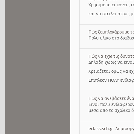
Χρησιμοποιει κανεις τ
και να στειλει στους 
Πώς ξεμπλοκάρουμε τ
Πολυ υλικο στο διαδικτ
Πώς να εχω τις δυνατ
Δηλαδη χωρις να εινα
Χρειαζεται ομως να εχ
Επιπλεον ΠΟΛΥ ενδιαφ
Πως να ανεβάσετε ένα
Ειναι πολυ ενδιαφερον
μεσα απο το σχολικο δ
eclass.sch.gr Δημιο