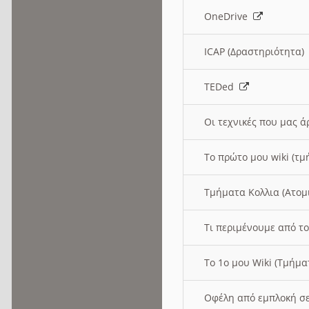
OneDrive
ICAP (Δραστηριότητα
TEDed
Οι τεχνικές που μας 
Το πρώτο μου wiki (τμ
Τμήματα Κολλια (Ατομ
Τι περιμένουμε από το
Το 1ο μου Wiki (Τμήμ
Οφέλη από εμπλοκή σε