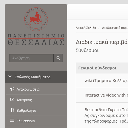
Αρχική Σελίδα
Διαδικτυακά περ
Διαδικτυακά περιβ
Σύνδεσμοι
Αναζήτηση
Αναζήτηση
Γενικοί σύνδεσμοι
Επιλογές Μαθήματος
wiki (Τμηματα Κολλια)
Ανακοινώσεις
Interactive video wit
Ασκήσεις
Βικιπαιδεια Γκρετα Τ
Βαθμολόγιο
Ας συγκρινουμε αυτο 
της πληροφορίας. Γρά
Γλωσσάριο