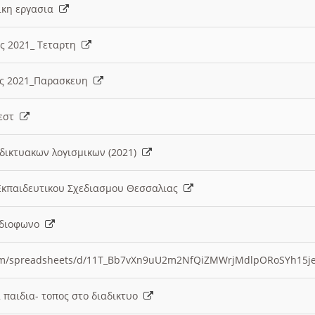
λικη εργασια
ες 2021_ Τεταρτη
ίες 2021_Παρασκευη
τεστ
δικτυακων λογισμικων (2021)
 Εκπαιδευτικου Σχεδιασμου Θεσσαλιας
Ραδιοφωνο
.com/spreadsheets/d/11T_Bb7vXn9uU2m2NfQiZMWrjMdlpORoSYh15j
α παιδια- τοπος στο διαδικτυο