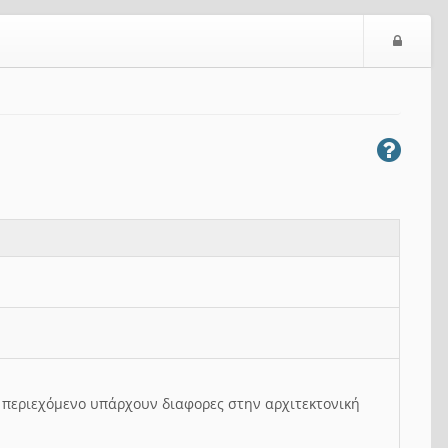
Ε
ί
σ
ο
δ
ο
ς
ο περιεχόμενο υπάρχουν διαφορες στην αρχιτεκτονική