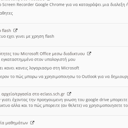
ο Screen Recorder Google Chrome για να καταγράψει μια διαλεξη 
μαθητες
ο flash
υο εχει γινει με χρηση flash
ότητες του Microsoft Office μεσω διαδικτυου
ι εγκαταστημμένο στον υπολογιστή μου
ει κανει κανεις λογαριασμο στη Microsoft
ερον το πώς μπορω να χρησιμοποιησω το Outlook για να δημιου
 αρχείο/εργασία στο eclass.sch.gr
 γιατι έχοντας την προηγουμενη γνωση του google drive μπορειτε 
ικτυο αλλα και το πώς μπορειτε (αν θελετε) να χρησιμοποιησετε το
υργία μαθημάτων