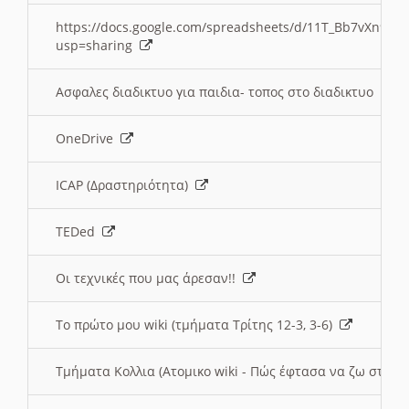
https://docs.google.com/spreadsheets/d/11T_Bb7vXn9
usp=sharing
Ασφαλες διαδικτυο για παιδια- τοπος στο διαδικτυο
OneDrive
ICAP (Δραστηριότητα)
TEDed
Οι τεχνικές που μας άρεσαν!!
Το πρώτο μου wiki (τμήματα Τρίτης 12-3, 3-6)
Τμήματα Κολλια (Ατομικο wiki - Πώς έφτασα να ζω στην 