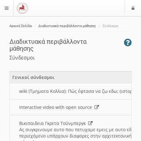
Ε
$langMenu
ί
Αρχική Σελίδα
Διαδικτυακά περιβάλλοντα μάθησης
Σύνδεσμοι
ο
ζήτηση
δ
Διαδικτυακά περιβάλλοντα
ο
μάθησης
ς
Σύνδεσμοι
Γενικοί σύνδεσμοι
wiki (Τμηματα Κολλια): Πώς έφτασα να ζω εδω; (ιστορια)
Interactive video with open source
Βικιπαιδεια Γκρετα Τούνμπεργκ
Ας συγκρινουμε αυτο που πετυχαμε εμεις με αυτο εδω το
περιεχόμενο υπάρχουν διαφορες στην αρχιτεκτονική της