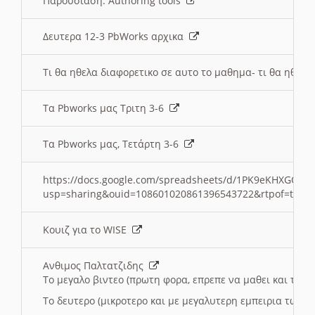
Παρουσιαση: Authoring tools
Δευτερα 12-3 PbWorks αρχικα
Τι θα ηθελα διαφορετικο σε αυτο το μαθημα- τι θα ηθελα
Τα Pbworks μας Τριτη 3-6
Τα Pbworks μας, Τετάρτη 3-6
https://docs.google.com/spreadsheets/d/1PK9eKHXGOJLZ
usp=sharing&ouid=108601020861396543722&rtpof=true
Κουιζ για το WISE
Ανθιμος Παλτατζιδης
Το μεγαλο βιντεο (πρωτη φορα, επρεπε να μαθει και το C
Το δευτερο (μικροτερο και με μεγαλυτερη εμπειρια τωρα)