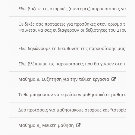
Εδω βαζετε τις ατομικές (συντομες) παρουσιασεις για κ
Οι δικές σας προτασεις για προσθηκες στον ορισμο της
Φαινεται να σας ενδιαφερουν οι δεξιοτητες του 21ου αι
Εδω δηλώνουμε τη διευθυνση της παρουσίασής μας στ
Εδω βλέπουμε τις παρουσιασεις που θα γινουν στο τμη
Μαθημα 8. Συζητηση για την τελικη εργασια
Τι θα μπορούσαν να κερδίσουν μαθησιακά οι μαθητές/τρ
Δύο προτάσεις για μαθησιακους στοχους και "ιστορία" μ
Μαθημα 9_ Μεικτη μαθηση