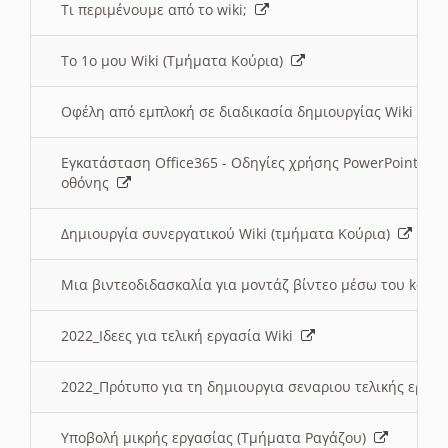
Τι περιμένουμε από το wiki;
Το 1ο μου Wiki (Τμήματα Κούρια)
Οφέλη από εμπλοκή σε διαδικασία δημιουργίας Wiki (Τ
Εγκατάσταση Office365 - Οδηγίες χρήσης PowerPoint γι
οθόνης
Δημιουργία συνεργατικού Wiki (τμήματα Κούρια)
Μια βιντεοδιδασκαλία για μοντάζ βίντεο μέσω του kden
2022_Ιδεες για τελική εργασία Wiki
2022_Πρότυπο για τη δημιουργια σεναριου τελικής εργα
Υποβολή μικρής εργασίας (Τμήματα Ραγάζου)