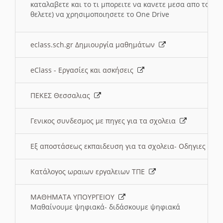
καταλαβετε και το τι μπορειτε να κανετε μεσα απο το σχο
θελετε) να χρησιμοποιησετε το One Drive
eclass.sch.gr Δημιουργία μαθημάτων
eClass - Εργασίες και ασκήσεις
ΠΕΚΕΣ Θεσσαλιας
Γενικος συνδεσμος με πηγες για τα σχολεια
Εξ αποστάσεως εκπαιδευση για τα σχολεια- Οδηγιες
Κατάλογος ωραιων εργαλειων ΤΠΕ
ΜΑΘΗΜΑΤΑ ΥΠΟΥΡΓΕΙΟΥ
Μαθαίνουμε ψηφιακά- διδάσκουμε ψηφιακά