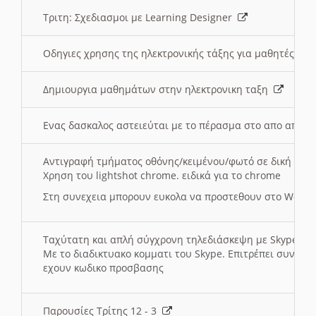
Τριτη: Σχεδιασμοι με Learning Designer
Οδηγιες χρησης της ηλεκτρονικής τάξης για μαθητές
Δημιουργια μαθημάτων στην ηλεκτρονικη ταξη
Ενας δασκαλος αστειεύται με το πέρασμα στο απο αποσ
Αντιγραφή τμήματος οθόνης/κειμένου/φωτό σε δική σας
Χρηση του lightshot chrome. ειδικά για το chrome
Στη συνεχεια μπορουν ευκολα να προστεθουν στο Word 
Ταχύτατη και απλή σύγχρονη τηλεδιάσκεψη με Skype
Με το διαδικτυακο κομματι του Skype. Επιτρέπει συνδε
εχουν κωδικο προσβασης
Παρουσίες Τρίτης 12 - 3