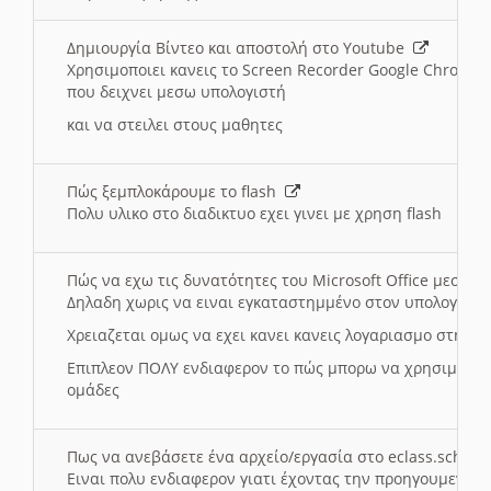
Δημιουργία Βίντεο και αποστολή στο Youtube
Χρησιμοποιει κανεις το Screen Recorder Google Chrome γ
που δειχνει μεσω υπολογιστή
και να στειλει στους μαθητες
Πώς ξεμπλοκάρουμε το flash
Πολυ υλικο στο διαδικτυο εχει γινει με χρηση flash
Πώς να εχω τις δυνατότητες του Microsoft Office μεσω 
Δηλαδη χωρις να ειναι εγκαταστημμένο στον υπολογιστή
Χρειαζεται ομως να εχει κανει κανεις λογαριασμο στη Mic
Επιπλεον ΠΟΛΥ ενδιαφερον το πώς μπορω να χρησιμοποι
ομάδες
Πως να ανεβάσετε ένα αρχείο/εργασία στο eclass.sch.gr
Ειναι πολυ ενδιαφερον γιατι έχοντας την προηγουμενη γ