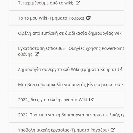
Τι περιμένουμε από το wiki;
Το 1ο μου Wiki (Τμήματα Κούρια)
Οφέλη από εμπλοκή σε διαδικασία δημιουργίας Wiki (Τ
Εγκατάσταση Office365 - Οδηγίες χρήσης PowerPoint γι
οθόνης
Δημιουργία συνεργατικού Wiki (τμήματα Κούρια)
Μια βιντεοδιδασκαλία για μοντάζ βίντεο μέσω του kden
2022_Ιδεες για τελική εργασία Wiki
2022_Πρότυπο για τη δημιουργια σεναριου τελικής εργα
Υποβολή μικρής εργασίας (Τμήματα Ραγάζου)