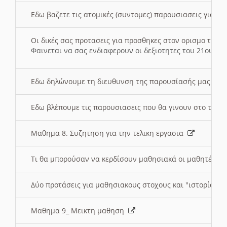
Εδω βαζετε τις ατομικές (συντομες) παρουσιασεις για κ
Οι δικές σας προτασεις για προσθηκες στον ορισμο της
Φαινεται να σας ενδιαφερουν οι δεξιοτητες του 21ου αι
Εδω δηλώνουμε τη διευθυνση της παρουσίασής μας στ
Εδω βλέπουμε τις παρουσιασεις που θα γινουν στο τμη
Μαθημα 8. Συζητηση για την τελικη εργασια
Τι θα μπορούσαν να κερδίσουν μαθησιακά οι μαθητές/τρ
Δύο προτάσεις για μαθησιακους στοχους και "ιστορία" μ
Μαθημα 9_ Μεικτη μαθηση