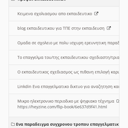
Κειμενα σχολιασμου απο εκπαιδευτικο
blog εκπαιδευτικου για ΤΠΕ στην εκπαιδευση
Ομαδα σε σχολειο με πολυ ισχυρη ερευνητικη παραδοσ
Το επαγγελμα του/της εκπαιδευτικου σχεδιαστη/τριας τ
Ο εκπαιδευτικος σχεδιασμος ως πιθανη επιλογή καριέρ
Linkdin Ενα επαγγελματικο δικτυο για αναζητηση και β
Μικρο ηλεκτρονικο περιοδικο με ψηφιακο τέχνημα
https://heyzine.com/flip-book/6e637d9f41.html
Ενα παραδειγμα συγχρονου τροπου επαγγελματικης σ