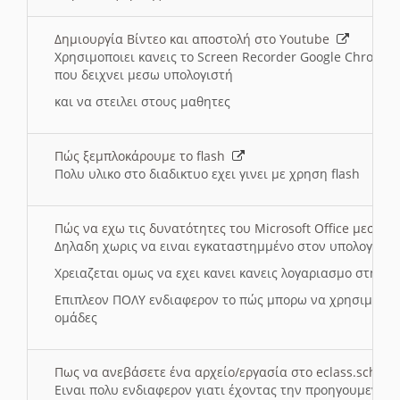
Δημιουργία Βίντεο και αποστολή στο Youtube
Χρησιμοποιει κανεις το Screen Recorder Google Chrome γ
που δειχνει μεσω υπολογιστή
και να στειλει στους μαθητες
Πώς ξεμπλοκάρουμε το flash
Πολυ υλικο στο διαδικτυο εχει γινει με χρηση flash
Πώς να εχω τις δυνατότητες του Microsoft Office μεσω 
Δηλαδη χωρις να ειναι εγκαταστημμένο στον υπολογιστή
Χρειαζεται ομως να εχει κανει κανεις λογαριασμο στη Mic
Επιπλεον ΠΟΛΥ ενδιαφερον το πώς μπορω να χρησιμοποι
ομάδες
Πως να ανεβάσετε ένα αρχείο/εργασία στο eclass.sch.gr
Ειναι πολυ ενδιαφερον γιατι έχοντας την προηγουμενη γ