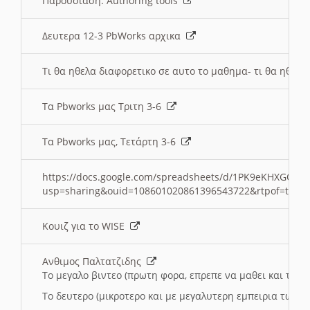
Παρουσιαση: Authoring tools
Δευτερα 12-3 PbWorks αρχικα
Τι θα ηθελα διαφορετικο σε αυτο το μαθημα- τι θα ηθελα
Τα Pbworks μας Τριτη 3-6
Τα Pbworks μας, Τετάρτη 3-6
https://docs.google.com/spreadsheets/d/1PK9eKHXGOJLZ
usp=sharing&ouid=108601020861396543722&rtpof=true
Κουιζ για το WISE
Ανθιμος Παλτατζιδης
Το μεγαλο βιντεο (πρωτη φορα, επρεπε να μαθει και το C
Το δευτερο (μικροτερο και με μεγαλυτερη εμπειρια τωρα)