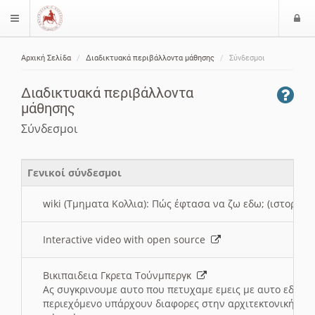
Ε
$langMenu
ί
Αρχική Σελίδα
Διαδικτυακά περιβάλλοντα μάθησης
Σύνδεσμοι
ο
ζήτηση
δ
Διαδικτυακά περιβάλλοντα
ο
μάθησης
ς
Σύνδεσμοι
Γενικοί σύνδεσμοι
wiki (Τμηματα Κολλια): Πώς έφτασα να ζω εδω; (ιστορια)
Interactive video with open source
Βικιπαιδεια Γκρετα Τούνμπεργκ
Ας συγκρινουμε αυτο που πετυχαμε εμεις με αυτο εδω το
περιεχόμενο υπάρχουν διαφορες στην αρχιτεκτονική της