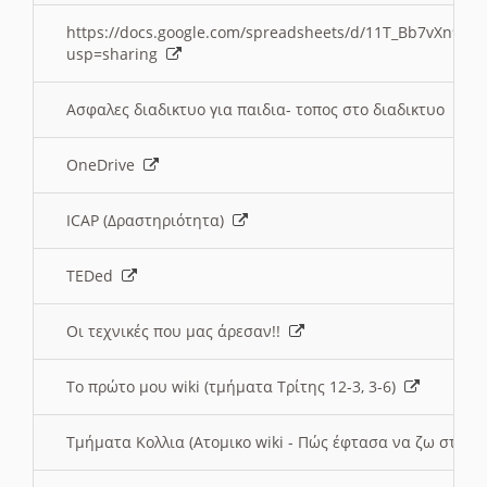
https://docs.google.com/spreadsheets/d/11T_Bb7vXn9
usp=sharing
Ασφαλες διαδικτυο για παιδια- τοπος στο διαδικτυο
OneDrive
ICAP (Δραστηριότητα)
TEDed
Οι τεχνικές που μας άρεσαν!!
Το πρώτο μου wiki (τμήματα Τρίτης 12-3, 3-6)
Τμήματα Κολλια (Ατομικο wiki - Πώς έφτασα να ζω στην 