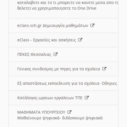
καταλαβετε και το τι μπορειτε να κανετε μεσα απο το σχο
θελετε) να χρησιμοποιησετε το One Drive
eclass.sch.gr Δημιουργία μαθημάτων
eClass - Εργασίες και ασκήσεις
ΠΕΚΕΣ Θεσσαλιας
Γενικος συνδεσμος με πηγες για τα σχολεια
Εξ αποστάσεως εκπαιδευση για τα σχολεια- Οδηγιες
Κατάλογος ωραιων εργαλειων ΤΠΕ
ΜΑΘΗΜΑΤΑ ΥΠΟΥΡΓΕΙΟΥ
Μαθαίνουμε ψηφιακά- διδάσκουμε ψηφιακά