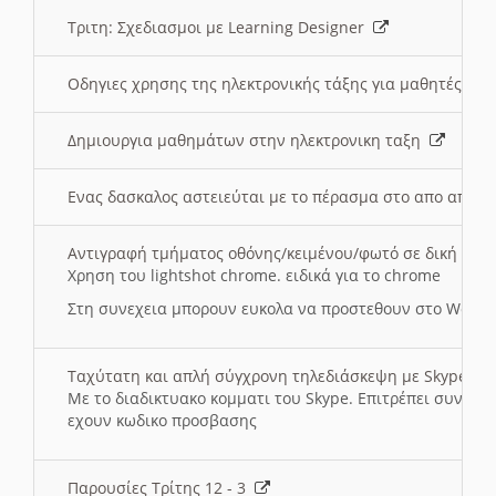
Τριτη: Σχεδιασμοι με Learning Designer
Οδηγιες χρησης της ηλεκτρονικής τάξης για μαθητές
Δημιουργια μαθημάτων στην ηλεκτρονικη ταξη
Ενας δασκαλος αστειεύται με το πέρασμα στο απο αποσ
Αντιγραφή τμήματος οθόνης/κειμένου/φωτό σε δική σας
Χρηση του lightshot chrome. ειδικά για το chrome
Στη συνεχεια μπορουν ευκολα να προστεθουν στο Word 
Ταχύτατη και απλή σύγχρονη τηλεδιάσκεψη με Skype
Με το διαδικτυακο κομματι του Skype. Επιτρέπει συνδε
εχουν κωδικο προσβασης
Παρουσίες Τρίτης 12 - 3