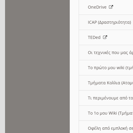
OneDrive
ICAP (Δραστηριότητα
TEDed
Οι τεχνικές που μας 
Το πρώτο μου wiki (τμ
Τμήματα Κολλια (Ατομ
Τι περιμένουμε από το
Το 1ο μου Wiki (Τμήμ
Οφέλη από εμπλοκή σε