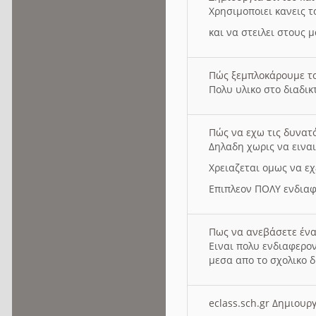
Χρησιμοποιει κανεις τ
και να στειλει στους 
Πώς ξεμπλοκάρουμε τ
Πολυ υλικο στο διαδικτ
Πώς να εχω τις δυνατ
Δηλαδη χωρις να εινα
Χρειαζεται ομως να εχ
Επιπλεον ΠΟΛΥ ενδιαφ
Πως να ανεβάσετε ένα
Ειναι πολυ ενδιαφερον
μεσα απο το σχολικο δ
eclass.sch.gr Δημιο