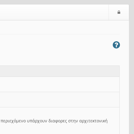
Ε
ί
σ
ο
δ
ο
ς
ο περιεχόμενο υπάρχουν διαφορες στην αρχιτεκτονική