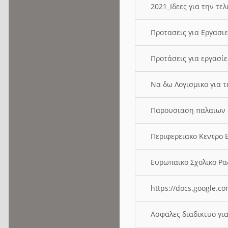
2021_Ιδεες για την τε
Προτασεις για Εργασι
Προτάσεις για εργασ
Να δω Λογισμικο για 
Παρουσιαση παλαιων 
Περιφερειακο Κεντρο
Ευρωπαικο Σχολικο 
https://docs.google
Ασφαλες διαδικτυο γι