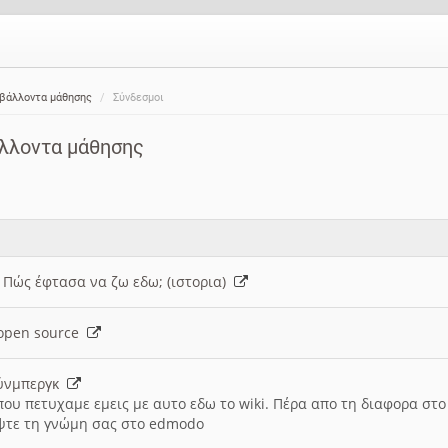
ιβάλλοντα μάθησης
Σύνδεσμοι
άλλοντα μάθησης
: Πώς έφτασα να ζω εδω; (ιστορια)
h open source
ούνμπεργκ
που πετυχαμε εμεις με αυτο εδω το wiki. Πέρα απο τη διαφορα στ
ψτε τη γνώμη σας στο edmodo