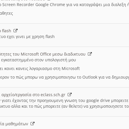
ο Screen Recorder Google Chrome για να καταγράψει μια διαλεξη 
μαθητες
ο flash
υο εχει γινει με χρηση flash
ότητες του Microsoft Office μεσω διαδικτυου
ι εγκαταστημμένο στον υπολογιστή μου
ει κανει κανεις λογαριασμο στη Microsoft
ερον το πώς μπορω να χρησιμοποιησω το Outlook για να δημιου
 αρχείο/εργασία στο eclass.sch.gr
 γιατι έχοντας την προηγουμενη γνωση του google drive μπορειτε 
ικτυο αλλα και το πώς μπορειτε (αν θελετε) να χρησιμοποιησετε το
υργία μαθημάτων