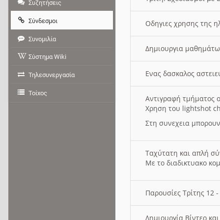
Συζητήσεις
Σύνδεσμοι
Οδηγιες χρησης της η
Συνομιλία
Δημιουργια μαθημάτω
Σύστημα Wiki
Ενας δασκαλος αστει
Τηλεσυνεργασία
Τοίχος
Αντιγραφή τμήματος ο
Χρηση του lightshot c
Στη συνεχεια μπορουν
Ταχύτατη και απλή σ
Με το διαδικτυακο κο
Παρουσίες Τρίτης 12 
Δημιουργία Βίντεο κα