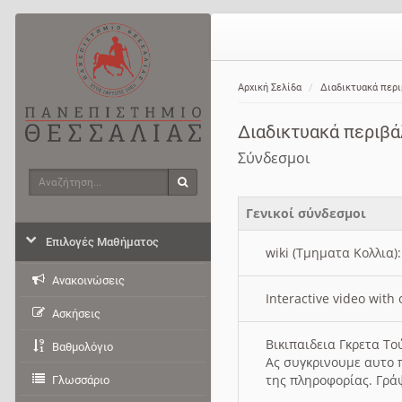
Αρχική Σελίδα
Διαδικτυακά περ
Διαδικτυακά περιβ
Σύνδεσμοι
Αναζήτηση
Αναζήτηση
Γενικοί σύνδεσμοι
Επιλογές Μαθήματος
wiki (Τμηματα Κολλια)
Ανακοινώσεις
Interactive video wit
Ασκήσεις
Βικιπαιδεια Γκρετα Τ
Βαθμολόγιο
Ας συγκρινουμε αυτο 
της πληροφορίας. Γρά
Γλωσσάριο