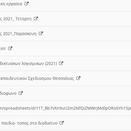
λικη εργασια
ες 2021_ Τεταρτη
ίες 2021_Παρασκευη
τεστ
δικτυακων λογισμικων (2021)
 Εκπαιδευτικου Σχεδιασμου Θεσσαλιας
Ραδιοφωνο
.com/spreadsheets/d/11T_Bb7vXn9uU2m2NfQiZMWrjMdlpORoSYh15j
α παιδια- τοπος στο διαδικτυο