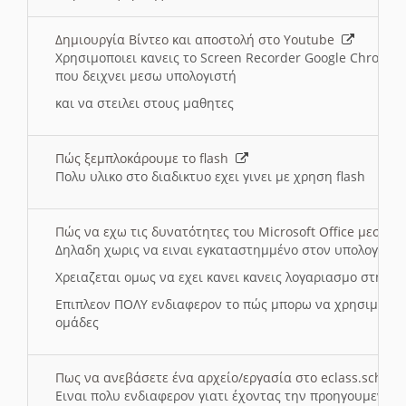
Δημιουργία Βίντεο και αποστολή στο Youtube
Χρησιμοποιει κανεις το Screen Recorder Google Chrome γ
που δειχνει μεσω υπολογιστή
και να στειλει στους μαθητες
Πώς ξεμπλοκάρουμε το flash
Πολυ υλικο στο διαδικτυο εχει γινει με χρηση flash
Πώς να εχω τις δυνατότητες του Microsoft Office μεσω 
Δηλαδη χωρις να ειναι εγκαταστημμένο στον υπολογιστή
Χρειαζεται ομως να εχει κανει κανεις λογαριασμο στη Mic
Επιπλεον ΠΟΛΥ ενδιαφερον το πώς μπορω να χρησιμοποι
ομάδες
Πως να ανεβάσετε ένα αρχείο/εργασία στο eclass.sch.gr
Ειναι πολυ ενδιαφερον γιατι έχοντας την προηγουμενη γ