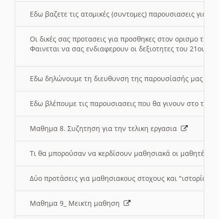
Εδω βαζετε τις ατομικές (συντομες) παρουσιασεις για κ
Οι δικές σας προτασεις για προσθηκες στον ορισμο της
Φαινεται να σας ενδιαφερουν οι δεξιοτητες του 21ου αι
Εδω δηλώνουμε τη διευθυνση της παρουσίασής μας στ
Εδω βλέπουμε τις παρουσιασεις που θα γινουν στο τμη
Μαθημα 8. Συζητηση για την τελικη εργασια
Τι θα μπορούσαν να κερδίσουν μαθησιακά οι μαθητές/τρ
Δύο προτάσεις για μαθησιακους στοχους και "ιστορία" μ
Μαθημα 9_ Μεικτη μαθηση