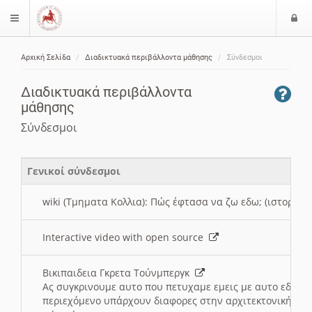
Ε
$langMenu
ί
Αρχική Σελίδα
Διαδικτυακά περιβάλλοντα μάθησης
Σύνδεσμοι
ο
ζήτηση
δ
Διαδικτυακά περιβάλλοντα
ο
μάθησης
ς
Σύνδεσμοι
Γενικοί σύνδεσμοι
wiki (Τμηματα Κολλια): Πώς έφτασα να ζω εδω; (ιστορια)
Interactive video with open source
Βικιπαιδεια Γκρετα Τούνμπεργκ
Ας συγκρινουμε αυτο που πετυχαμε εμεις με αυτο εδω το
περιεχόμενο υπάρχουν διαφορες στην αρχιτεκτονική της