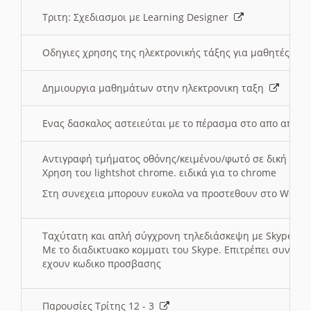
Τριτη: Σχεδιασμοι με Learning Designer
Οδηγιες χρησης της ηλεκτρονικής τάξης για μαθητές
Δημιουργια μαθημάτων στην ηλεκτρονικη ταξη
Ενας δασκαλος αστειεύται με το πέρασμα στο απο αποσ
Αντιγραφή τμήματος οθόνης/κειμένου/φωτό σε δική σας
Χρηση του lightshot chrome. ειδικά για το chrome
Στη συνεχεια μπορουν ευκολα να προστεθουν στο Word 
Ταχύτατη και απλή σύγχρονη τηλεδιάσκεψη με Skype
Με το διαδικτυακο κομματι του Skype. Επιτρέπει συνδε
εχουν κωδικο προσβασης
Παρουσίες Τρίτης 12 - 3