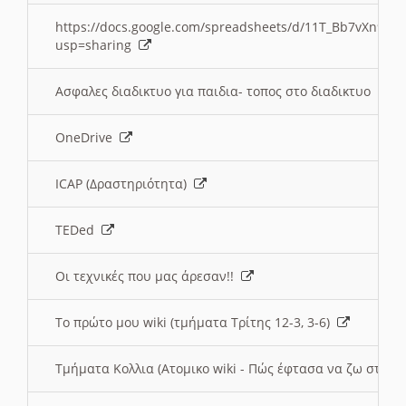
https://docs.google.com/spreadsheets/d/11T_Bb7vXn9
usp=sharing
Ασφαλες διαδικτυο για παιδια- τοπος στο διαδικτυο
OneDrive
ICAP (Δραστηριότητα)
TEDed
Οι τεχνικές που μας άρεσαν!!
Το πρώτο μου wiki (τμήματα Τρίτης 12-3, 3-6)
Τμήματα Κολλια (Ατομικο wiki - Πώς έφτασα να ζω στην 