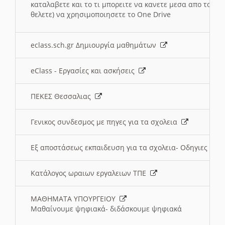
καταλαβετε και το τι μπορειτε να κανετε μεσα απο το σχο
θελετε) να χρησιμοποιησετε το One Drive
eclass.sch.gr Δημιουργία μαθημάτων
eClass - Εργασίες και ασκήσεις
ΠΕΚΕΣ Θεσσαλιας
Γενικος συνδεσμος με πηγες για τα σχολεια
Εξ αποστάσεως εκπαιδευση για τα σχολεια- Οδηγιες
Κατάλογος ωραιων εργαλειων ΤΠΕ
ΜΑΘΗΜΑΤΑ ΥΠΟΥΡΓΕΙΟΥ
Μαθαίνουμε ψηφιακά- διδάσκουμε ψηφιακά