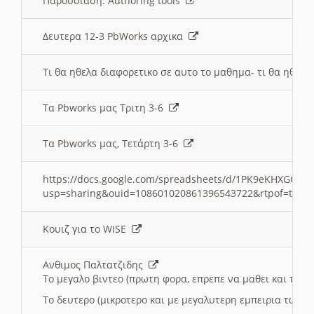
Παρουσιαση: Authoring tools
Δευτερα 12-3 PbWorks αρχικα
Τι θα ηθελα διαφορετικο σε αυτο το μαθημα- τι θα ηθελα
Τα Pbworks μας Τριτη 3-6
Τα Pbworks μας, Τετάρτη 3-6
https://docs.google.com/spreadsheets/d/1PK9eKHXGOJLZ
usp=sharing&ouid=108601020861396543722&rtpof=true
Κουιζ για το WISE
Ανθιμος Παλτατζιδης
Το μεγαλο βιντεο (πρωτη φορα, επρεπε να μαθει και το C
Το δευτερο (μικροτερο και με μεγαλυτερη εμπειρια τωρα)