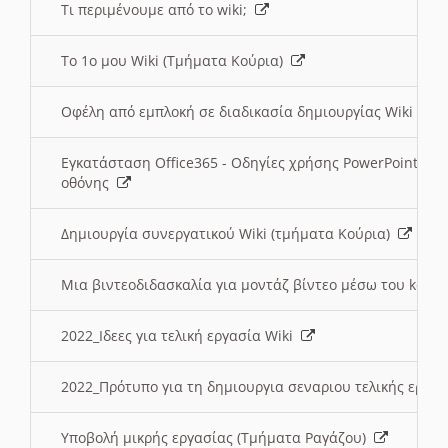
Τι περιμένουμε από το wiki;
Το 1ο μου Wiki (Τμήματα Κούρια)
Οφέλη από εμπλοκή σε διαδικασία δημιουργίας Wiki (Τ
Εγκατάσταση Office365 - Οδηγίες χρήσης PowerPoint γι
οθόνης
Δημιουργία συνεργατικού Wiki (τμήματα Κούρια)
Μια βιντεοδιδασκαλία για μοντάζ βίντεο μέσω του kden
2022_Ιδεες για τελική εργασία Wiki
2022_Πρότυπο για τη δημιουργια σεναριου τελικής εργα
Υποβολή μικρής εργασίας (Τμήματα Ραγάζου)