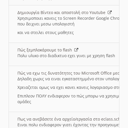
Δημιουργία Βίντεο και αποστολή στο Youtube
Χρησιμοποιει κανεις το Screen Recorder Google Chrome γ
που δειχνει μεσω υπολογιστή
και να στειλει στους μαθητες
Πώς ξεμπλοκάρουμε το flash
Πολυ υλικο στο διαδικτυο εχει γινει με χρηση flash
Πώς να εχω τις δυνατότητες του Microsoft Office μεσω 
Δηλαδη χωρις να ειναι εγκαταστημμένο στον υπολογιστή
Χρειαζεται ομως να εχει κανει κανεις λογαριασμο στη Mic
Επιπλεον ΠΟΛΥ ενδιαφερον το πώς μπορω να χρησιμοποι
ομάδες
Πως να ανεβάσετε ένα αρχείο/εργασία στο eclass.sch.gr
Ειναι πολυ ενδιαφερον γιατι έχοντας την προηγουμενη γ