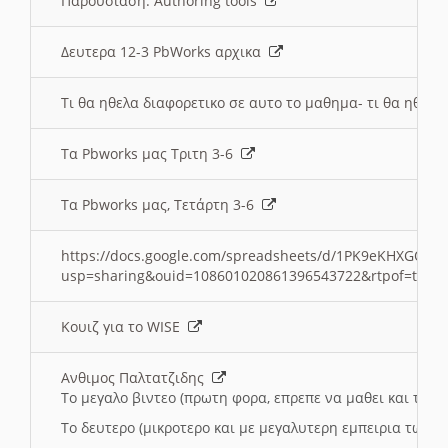
Παρουσιαση: Authoring tools
Δευτερα 12-3 PbWorks αρχικα
Τι θα ηθελα διαφορετικο σε αυτο το μαθημα- τι θα ηθελα
Τα Pbworks μας Τριτη 3-6
Τα Pbworks μας, Τετάρτη 3-6
https://docs.google.com/spreadsheets/d/1PK9eKHXGOJLZ
usp=sharing&ouid=108601020861396543722&rtpof=true
Κουιζ για το WISE
Ανθιμος Παλτατζιδης
Το μεγαλο βιντεο (πρωτη φορα, επρεπε να μαθει και το C
Το δευτερο (μικροτερο και με μεγαλυτερη εμπειρια τωρα)