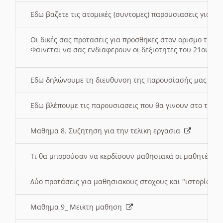
Εδω βαζετε τις ατομικές (συντομες) παρουσιασεις για κ
Οι δικές σας προτασεις για προσθηκες στον ορισμο της
Φαινεται να σας ενδιαφερουν οι δεξιοτητες του 21ου αι
Εδω δηλώνουμε τη διευθυνση της παρουσίασής μας στ
Εδω βλέπουμε τις παρουσιασεις που θα γινουν στο τμη
Μαθημα 8. Συζητηση για την τελικη εργασια
Τι θα μπορούσαν να κερδίσουν μαθησιακά οι μαθητές/τρ
Δύο προτάσεις για μαθησιακους στοχους και "ιστορία" μ
Μαθημα 9_ Μεικτη μαθηση