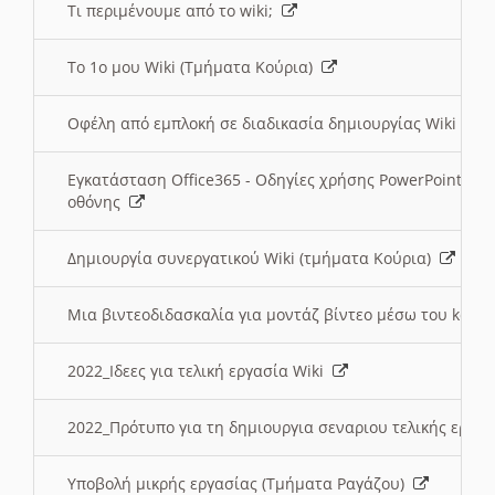
Τι περιμένουμε από το wiki;
Το 1ο μου Wiki (Τμήματα Κούρια)
Οφέλη από εμπλοκή σε διαδικασία δημιουργίας Wiki (Τ
Εγκατάσταση Office365 - Οδηγίες χρήσης PowerPoint γι
οθόνης
Δημιουργία συνεργατικού Wiki (τμήματα Κούρια)
Μια βιντεοδιδασκαλία για μοντάζ βίντεο μέσω του kden
2022_Ιδεες για τελική εργασία Wiki
2022_Πρότυπο για τη δημιουργια σεναριου τελικής εργα
Υποβολή μικρής εργασίας (Τμήματα Ραγάζου)