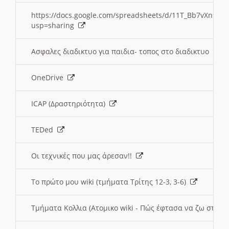
https://docs.google.com/spreadsheets/d/11T_Bb7vXn9
usp=sharing
Ασφαλες διαδικτυο για παιδια- τοπος στο διαδικτυο
OneDrive
ICAP (Δραστηριότητα)
TEDed
Οι τεχνικές που μας άρεσαν!!
Το πρώτο μου wiki (τμήματα Τρίτης 12-3, 3-6)
Τμήματα Κολλια (Ατομικο wiki - Πώς έφτασα να ζω στην 