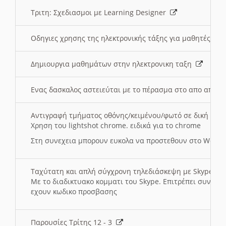
Τριτη: Σχεδιασμοι με Learning Designer
Οδηγιες χρησης της ηλεκτρονικής τάξης για μαθητές
Δημιουργια μαθημάτων στην ηλεκτρονικη ταξη
Ενας δασκαλος αστειεύται με το πέρασμα στο απο αποσ
Αντιγραφή τμήματος οθόνης/κειμένου/φωτό σε δική σας
Χρηση του lightshot chrome. ειδικά για το chrome
Στη συνεχεια μπορουν ευκολα να προστεθουν στο Word 
Ταχύτατη και απλή σύγχρονη τηλεδιάσκεψη με Skype
Με το διαδικτυακο κομματι του Skype. Επιτρέπει συνδε
εχουν κωδικο προσβασης
Παρουσίες Τρίτης 12 - 3