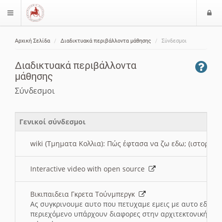
Ε
$langMenu
ί
Αρχική Σελίδα
Διαδικτυακά περιβάλλοντα μάθησης
Σύνδεσμοι
ο
ζήτηση
δ
Διαδικτυακά περιβάλλοντα
ο
μάθησης
ς
Σύνδεσμοι
Γενικοί σύνδεσμοι
wiki (Τμηματα Κολλια): Πώς έφτασα να ζω εδω; (ιστορια)
Interactive video with open source
Βικιπαιδεια Γκρετα Τούνμπεργκ
Ας συγκρινουμε αυτο που πετυχαμε εμεις με αυτο εδω το
περιεχόμενο υπάρχουν διαφορες στην αρχιτεκτονική της