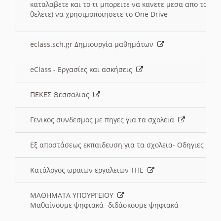
καταλαβετε και το τι μπορειτε να κανετε μεσα απο το σχο
θελετε) να χρησιμοποιησετε το One Drive
eclass.sch.gr Δημιουργία μαθημάτων
eClass - Εργασίες και ασκήσεις
ΠΕΚΕΣ Θεσσαλιας
Γενικος συνδεσμος με πηγες για τα σχολεια
Εξ αποστάσεως εκπαιδευση για τα σχολεια- Οδηγιες
Κατάλογος ωραιων εργαλειων ΤΠΕ
ΜΑΘΗΜΑΤΑ ΥΠΟΥΡΓΕΙΟΥ
Μαθαίνουμε ψηφιακά- διδάσκουμε ψηφιακά