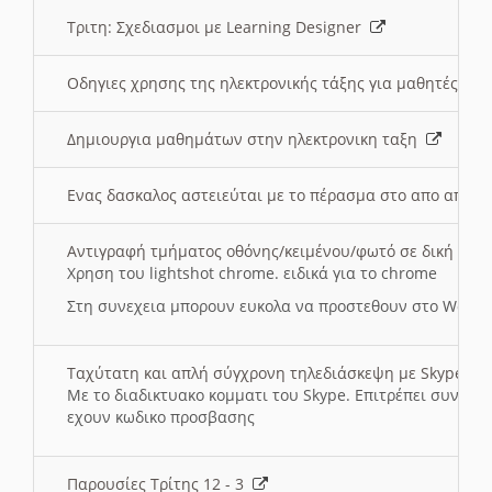
Τριτη: Σχεδιασμοι με Learning Designer
Οδηγιες χρησης της ηλεκτρονικής τάξης για μαθητές
Δημιουργια μαθημάτων στην ηλεκτρονικη ταξη
Ενας δασκαλος αστειεύται με το πέρασμα στο απο αποσ
Αντιγραφή τμήματος οθόνης/κειμένου/φωτό σε δική σας
Χρηση του lightshot chrome. ειδικά για το chrome
Στη συνεχεια μπορουν ευκολα να προστεθουν στο Word 
Ταχύτατη και απλή σύγχρονη τηλεδιάσκεψη με Skype
Με το διαδικτυακο κομματι του Skype. Επιτρέπει συνδε
εχουν κωδικο προσβασης
Παρουσίες Τρίτης 12 - 3