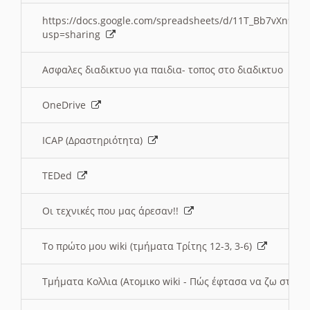
https://docs.google.com/spreadsheets/d/11T_Bb7vXn9
usp=sharing
Ασφαλες διαδικτυο για παιδια- τοπος στο διαδικτυο
OneDrive
ICAP (Δραστηριότητα)
TEDed
Οι τεχνικές που μας άρεσαν!!
Το πρώτο μου wiki (τμήματα Τρίτης 12-3, 3-6)
Τμήματα Κολλια (Ατομικο wiki - Πώς έφτασα να ζω στην 