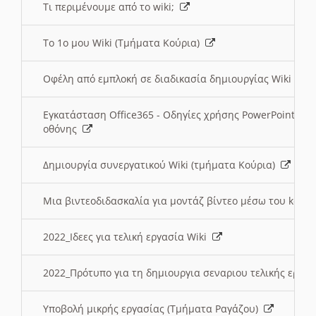
Τι περιμένουμε από το wiki;
Το 1ο μου Wiki (Τμήματα Κούρια)
Οφέλη από εμπλοκή σε διαδικασία δημιουργίας Wiki (Τ
Εγκατάσταση Office365 - Οδηγίες χρήσης PowerPoint γι
οθόνης
Δημιουργία συνεργατικού Wiki (τμήματα Κούρια)
Μια βιντεοδιδασκαλία για μοντάζ βίντεο μέσω του kden
2022_Ιδεες για τελική εργασία Wiki
2022_Πρότυπο για τη δημιουργια σεναριου τελικής εργα
Υποβολή μικρής εργασίας (Τμήματα Ραγάζου)