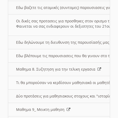
Εδω βαζετε τις ατομικές (συντομες) παρουσιασεις για κ
Οι δικές σας προτασεις για προσθηκες στον ορισμο της
Φαινεται να σας ενδιαφερουν οι δεξιοτητες του 21ου αι
Εδω δηλώνουμε τη διευθυνση της παρουσίασής μας στ
Εδω βλέπουμε τις παρουσιασεις που θα γινουν στο τμη
Μαθημα 8. Συζητηση για την τελικη εργασια
Τι θα μπορούσαν να κερδίσουν μαθησιακά οι μαθητές/τρ
Δύο προτάσεις για μαθησιακους στοχους και "ιστορία" μ
Μαθημα 9_ Μεικτη μαθηση