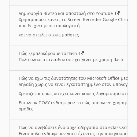
Δημιουργία Βίντεο και αποστολή στο Youtube
Χρησιμοποιει κανεις το Screen Recorder Google Chrome γ
που δειχνει μεσω υπολογιστή
και να στειλει στους μαθητες
Πώς ξεμπλοκάρουμε το flash
Πολυ υλικο στο διαδικτυο εχει γινει με χρηση flash
Πώς να εχω τις δυνατότητες του Microsoft Office μεσω 
Δηλαδη χωρις να ειναι εγκαταστημμένο στον υπολογιστή
Χρειαζεται ομως να εχει κανει κανεις λογαριασμο στη Mic
Επιπλεον ΠΟΛΥ ενδιαφερον το πώς μπορω να χρησιμοποι
ομάδες
Πως να ανεβάσετε ένα αρχείο/εργασία στο eclass.sch.gr
Ειναι πολυ ενδιαφερον γιατι έχοντας την προηγουμενη γ