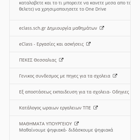
καταλαβετε και το τι μπορειτε να κανετε μεσα απο το σχο
θελετε) να χρησιμοποιησετε το One Drive
eclass.sch.gr Δημιουργία μαθημάτων
eClass - Εργασίες και ασκήσεις
ΠΕΚΕΣ Θεσσαλιας
Γενικος συνδεσμος με πηγες για τα σχολεια
Εξ αποστάσεως εκπαιδευση για τα σχολεια- Οδηγιες
Κατάλογος ωραιων εργαλειων ΤΠΕ
ΜΑΘΗΜΑΤΑ ΥΠΟΥΡΓΕΙΟΥ
Μαθαίνουμε ψηφιακά- διδάσκουμε ψηφιακά