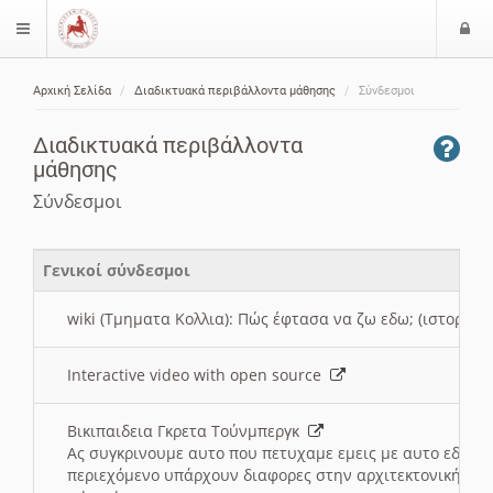
Ε
$langMenu
ί
Αρχική Σελίδα
Διαδικτυακά περιβάλλοντα μάθησης
Σύνδεσμοι
ο
ζήτηση
δ
Διαδικτυακά περιβάλλοντα
ο
μάθησης
ς
Σύνδεσμοι
Γενικοί σύνδεσμοι
wiki (Τμηματα Κολλια): Πώς έφτασα να ζω εδω; (ιστορια)
Interactive video with open source
Βικιπαιδεια Γκρετα Τούνμπεργκ
Ας συγκρινουμε αυτο που πετυχαμε εμεις με αυτο εδω το
περιεχόμενο υπάρχουν διαφορες στην αρχιτεκτονική της