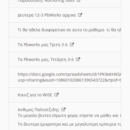
Παρουσιαση: Authoring tools
Δευτερα 12-3 PbWorks αρχικα
Τι θα ηθελα διαφορετικο σε αυτο το μαθημα- τι θα ηθελα
Τα Pbworks μας Τριτη 3-6
Τα Pbworks μας, Τετάρτη 3-6
https://docs.google.com/spreadsheets/d/1PK9eKHXGOJLZ
usp=sharing&ouid=108601020861396543722&rtpof=true
Κουιζ για το WISE
Ανθιμος Παλτατζιδης
Το μεγαλο βιντεο (πρωτη φορα, επρεπε να μαθει και το C
Το δευτερο (μικροτερο και με μεγαλυτερη εμπειρια τωρα)