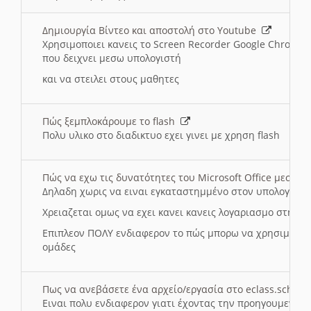
Δημιουργία Βίντεο και αποστολή στο Youtube
Χρησιμοποιει κανεις το Screen Recorder Google Chrome γ
που δειχνει μεσω υπολογιστή
και να στειλει στους μαθητες
Πώς ξεμπλοκάρουμε το flash
Πολυ υλικο στο διαδικτυο εχει γινει με χρηση flash
Πώς να εχω τις δυνατότητες του Microsoft Office μεσω 
Δηλαδη χωρις να ειναι εγκαταστημμένο στον υπολογιστή
Χρειαζεται ομως να εχει κανει κανεις λογαριασμο στη Mic
Επιπλεον ΠΟΛΥ ενδιαφερον το πώς μπορω να χρησιμοποι
ομάδες
Πως να ανεβάσετε ένα αρχείο/εργασία στο eclass.sch.gr
Ειναι πολυ ενδιαφερον γιατι έχοντας την προηγουμενη γ