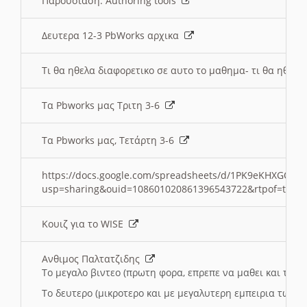
Παρουσιαση: Authoring tools
Δευτερα 12-3 PbWorks αρχικα
Τι θα ηθελα διαφορετικο σε αυτο το μαθημα- τι θα ηθελα
Τα Pbworks μας Τριτη 3-6
Τα Pbworks μας, Τετάρτη 3-6
https://docs.google.com/spreadsheets/d/1PK9eKHXGOJLZ
usp=sharing&ouid=108601020861396543722&rtpof=true
Κουιζ για το WISE
Ανθιμος Παλτατζιδης
Το μεγαλο βιντεο (πρωτη φορα, επρεπε να μαθει και το C
Το δευτερο (μικροτερο και με μεγαλυτερη εμπειρια τωρα)