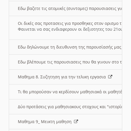
Εδω βαζετε τις ατομικές (συντομες) παρουσιασεις για κ
Οι δικές σας προτασεις για προσθηκες στον ορισμο της
Φαινεται να σας ενδιαφερουν οι δεξιοτητες του 21ου αι
Εδω δηλώνουμε τη διευθυνση της παρουσίασής μας στ
Εδω βλέπουμε τις παρουσιασεις που θα γινουν στο τμη
Μαθημα 8. Συζητηση για την τελικη εργασια
Τι θα μπορούσαν να κερδίσουν μαθησιακά οι μαθητές/τρ
Δύο προτάσεις για μαθησιακους στοχους και "ιστορία" μ
Μαθημα 9_ Μεικτη μαθηση