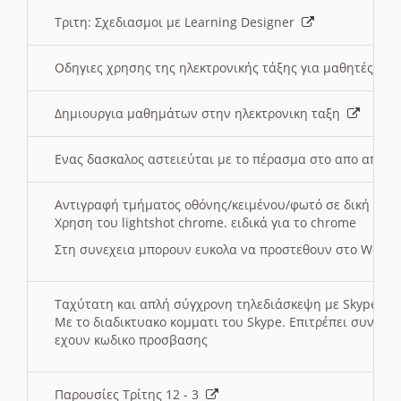
Τριτη: Σχεδιασμοι με Learning Designer
Οδηγιες χρησης της ηλεκτρονικής τάξης για μαθητές
Δημιουργια μαθημάτων στην ηλεκτρονικη ταξη
Ενας δασκαλος αστειεύται με το πέρασμα στο απο αποσ
Αντιγραφή τμήματος οθόνης/κειμένου/φωτό σε δική σας
Χρηση του lightshot chrome. ειδικά για το chrome
Στη συνεχεια μπορουν ευκολα να προστεθουν στο Word 
Ταχύτατη και απλή σύγχρονη τηλεδιάσκεψη με Skype
Με το διαδικτυακο κομματι του Skype. Επιτρέπει συνδε
εχουν κωδικο προσβασης
Παρουσίες Τρίτης 12 - 3