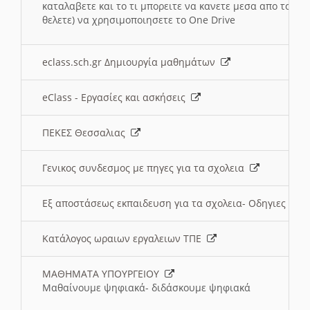
καταλαβετε και το τι μπορειτε να κανετε μεσα απο το σχο
θελετε) να χρησιμοποιησετε το One Drive
eclass.sch.gr Δημιουργία μαθημάτων
eClass - Εργασίες και ασκήσεις
ΠΕΚΕΣ Θεσσαλιας
Γενικος συνδεσμος με πηγες για τα σχολεια
Εξ αποστάσεως εκπαιδευση για τα σχολεια- Οδηγιες
Κατάλογος ωραιων εργαλειων ΤΠΕ
ΜΑΘΗΜΑΤΑ ΥΠΟΥΡΓΕΙΟΥ
Μαθαίνουμε ψηφιακά- διδάσκουμε ψηφιακά