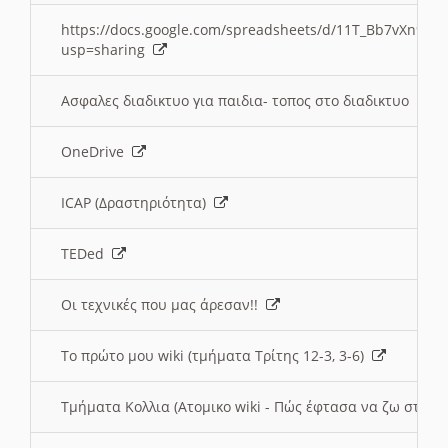
https://docs.google.com/spreadsheets/d/11T_Bb7vXn9
usp=sharing
Ασφαλες διαδικτυο για παιδια- τοπος στο διαδικτυο
OneDrive
ICAP (Δραστηριότητα)
TEDed
Οι τεχνικές που μας άρεσαν!!
Το πρώτο μου wiki (τμήματα Τρίτης 12-3, 3-6)
Τμήματα Κολλια (Ατομικο wiki - Πώς έφτασα να ζω στην 