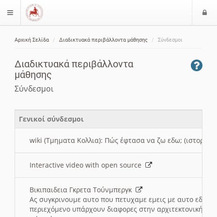
Ε
$langMenu
ί
Αρχική Σελίδα
Διαδικτυακά περιβάλλοντα μάθησης
Σύνδεσμοι
ο
ζήτηση
δ
Διαδικτυακά περιβάλλοντα
ο
μάθησης
ς
Σύνδεσμοι
Γενικοί σύνδεσμοι
wiki (Τμηματα Κολλια): Πώς έφτασα να ζω εδω; (ιστορια)
Interactive video with open source
Βικιπαιδεια Γκρετα Τούνμπεργκ
Ας συγκρινουμε αυτο που πετυχαμε εμεις με αυτο εδω το
περιεχόμενο υπάρχουν διαφορες στην αρχιτεκτονική της