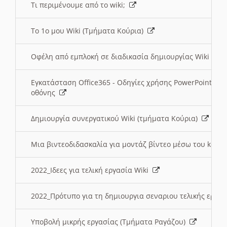
Τι περιμένουμε από το wiki;
Το 1ο μου Wiki (Τμήματα Κούρια)
Οφέλη από εμπλοκή σε διαδικασία δημιουργίας Wiki (Τ
Εγκατάσταση Office365 - Οδηγίες χρήσης PowerPoint γι
οθόνης
Δημιουργία συνεργατικού Wiki (τμήματα Κούρια)
Μια βιντεοδιδασκαλία για μοντάζ βίντεο μέσω του kden
2022_Ιδεες για τελική εργασία Wiki
2022_Πρότυπο για τη δημιουργια σεναριου τελικής εργα
Υποβολή μικρής εργασίας (Τμήματα Ραγάζου)