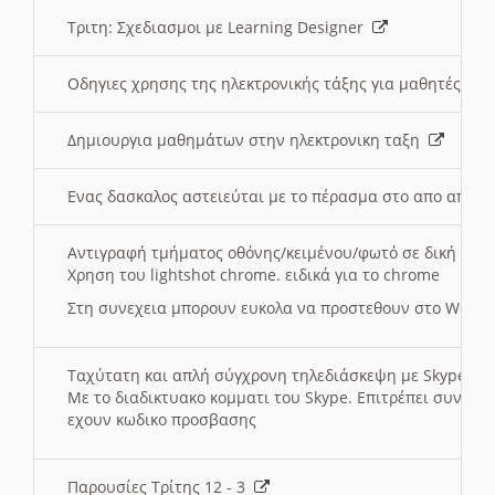
Τριτη: Σχεδιασμοι με Learning Designer
Οδηγιες χρησης της ηλεκτρονικής τάξης για μαθητές
Δημιουργια μαθημάτων στην ηλεκτρονικη ταξη
Ενας δασκαλος αστειεύται με το πέρασμα στο απο αποσ
Αντιγραφή τμήματος οθόνης/κειμένου/φωτό σε δική σας
Χρηση του lightshot chrome. ειδικά για το chrome
Στη συνεχεια μπορουν ευκολα να προστεθουν στο Word 
Ταχύτατη και απλή σύγχρονη τηλεδιάσκεψη με Skype
Με το διαδικτυακο κομματι του Skype. Επιτρέπει συνδε
εχουν κωδικο προσβασης
Παρουσίες Τρίτης 12 - 3