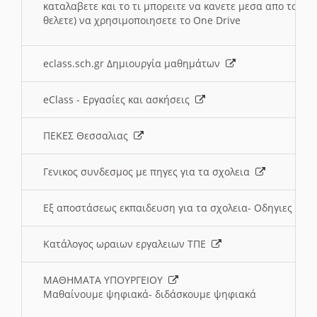
καταλαβετε και το τι μπορειτε να κανετε μεσα απο το σχο
θελετε) να χρησιμοποιησετε το One Drive
eclass.sch.gr Δημιουργία μαθημάτων
eClass - Εργασίες και ασκήσεις
ΠΕΚΕΣ Θεσσαλιας
Γενικος συνδεσμος με πηγες για τα σχολεια
Εξ αποστάσεως εκπαιδευση για τα σχολεια- Οδηγιες
Κατάλογος ωραιων εργαλειων ΤΠΕ
ΜΑΘΗΜΑΤΑ ΥΠΟΥΡΓΕΙΟΥ
Μαθαίνουμε ψηφιακά- διδάσκουμε ψηφιακά