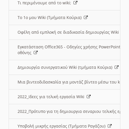
Τι περιμένουμε από το wiki;
Το 1ο μου Wiki (Τμήματα Κούρια)
Οφέλη από εμπλοκή σε διαδικασία δημιουργίας Wiki (Τ
Εγκατάσταση Office365 - Οδηγίες χρήσης PowerPoint γι
οθόνης
Δημιουργία συνεργατικού Wiki (τμήματα Κούρια)
Μια βιντεοδιδασκαλία για μοντάζ βίντεο μέσω του kden
2022_Ιδεες για τελική εργασία Wiki
2022_Πρότυπο για τη δημιουργια σεναριου τελικής εργα
Υποβολή μικρής εργασίας (Τμήματα Ραγάζου)