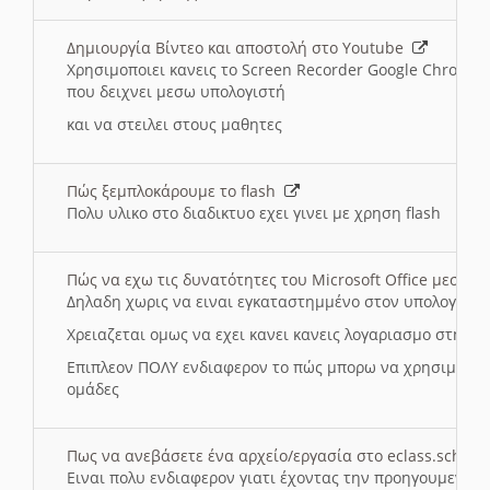
Δημιουργία Βίντεο και αποστολή στο Youtube
Χρησιμοποιει κανεις το Screen Recorder Google Chrome γ
που δειχνει μεσω υπολογιστή
και να στειλει στους μαθητες
Πώς ξεμπλοκάρουμε το flash
Πολυ υλικο στο διαδικτυο εχει γινει με χρηση flash
Πώς να εχω τις δυνατότητες του Microsoft Office μεσω 
Δηλαδη χωρις να ειναι εγκαταστημμένο στον υπολογιστή
Χρειαζεται ομως να εχει κανει κανεις λογαριασμο στη Mic
Επιπλεον ΠΟΛΥ ενδιαφερον το πώς μπορω να χρησιμοποι
ομάδες
Πως να ανεβάσετε ένα αρχείο/εργασία στο eclass.sch.gr
Ειναι πολυ ενδιαφερον γιατι έχοντας την προηγουμενη γ