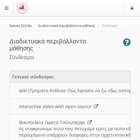
Ε
$langMenu
ί
Αρχική Σελίδα
Διαδικτυακά περιβάλλοντα μάθησης
Σύνδεσμοι
ο
ζήτηση
δ
Διαδικτυακά περιβάλλοντα
ο
μάθησης
ς
Σύνδεσμοι
Γενικοί σύνδεσμοι
wiki (Τμηματα Κολλια): Πώς έφτασα να ζω εδω; (ιστορια)
Interactive video with open source
Βικιπαιδεια Γκρετα Τούνμπεργκ
Ας συγκρινουμε αυτο που πετυχαμε εμεις με αυτο εδω το
περιεχόμενο υπάρχουν διαφορες στην αρχιτεκτονική της