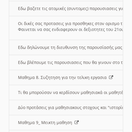
Εδω βαζετε τις ατομικές (συντομες) παρουσιασεις για κ
Οι δικές σας προτασεις για προσθηκες στον ορισμο της
Φαινεται να σας ενδιαφερουν οι δεξιοτητες του 21ου αι
Εδω δηλώνουμε τη διευθυνση της παρουσίασής μας στ
Εδω βλέπουμε τις παρουσιασεις που θα γινουν στο τμη
Μαθημα 8. Συζητηση για την τελικη εργασια
Τι θα μπορούσαν να κερδίσουν μαθησιακά οι μαθητές/τρ
Δύο προτάσεις για μαθησιακους στοχους και "ιστορία" μ
Μαθημα 9_ Μεικτη μαθηση