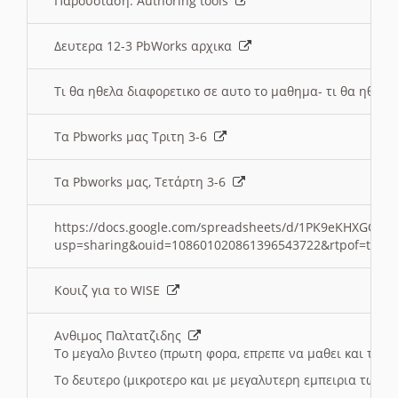
Παρουσιαση: Authoring tools
Δευτερα 12-3 PbWorks αρχικα
Τι θα ηθελα διαφορετικο σε αυτο το μαθημα- τι θα ηθελα
Τα Pbworks μας Τριτη 3-6
Τα Pbworks μας, Τετάρτη 3-6
https://docs.google.com/spreadsheets/d/1PK9eKHXGOJLZ
usp=sharing&ouid=108601020861396543722&rtpof=true
Κουιζ για το WISE
Ανθιμος Παλτατζιδης
Το μεγαλο βιντεο (πρωτη φορα, επρεπε να μαθει και το C
Το δευτερο (μικροτερο και με μεγαλυτερη εμπειρια τωρα)