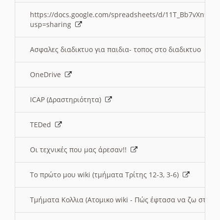
https://docs.google.com/spreadsheets/d/11T_Bb7vXn9
usp=sharing
Ασφαλες διαδικτυο για παιδια- τοπος στο διαδικτυο
OneDrive
ICAP (Δραστηριότητα)
TEDed
Οι τεχνικές που μας άρεσαν!!
Το πρώτο μου wiki (τμήματα Τρίτης 12-3, 3-6)
Τμήματα Κολλια (Ατομικο wiki - Πώς έφτασα να ζω στην 