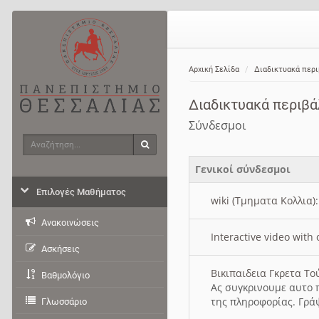
Αρχική Σελίδα
Διαδικτυακά περ
Διαδικτυακά περιβ
Σύνδεσμοι
Αναζήτηση
Αναζήτηση
Γενικοί σύνδεσμοι
Επιλογές Μαθήματος
wiki (Τμηματα Κολλια)
Ανακοινώσεις
Interactive video wit
Ασκήσεις
Βικιπαιδεια Γκρετα Τ
Βαθμολόγιο
Ας συγκρινουμε αυτο 
της πληροφορίας. Γρά
Γλωσσάριο