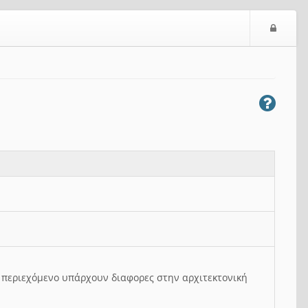
Ε
ί
σ
ο
δ
ο
ς
ο περιεχόμενο υπάρχουν διαφορες στην αρχιτεκτονική