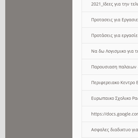
2021_Ιδεες για την τε
Προτασεις για Εργασι
Προτάσεις για εργασ
Να δω Λογισμικο για 
Παρουσιαση παλαιων 
Περιφερειακο Κεντρο
Ευρωπαικο Σχολικο 
https://docs.google
Ασφαλες διαδικτυο γι