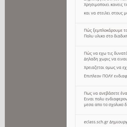
Χρησιμοποιει κανεις τ
και να στειλει στους 
Πώς ξεμπλοκάρουμε τ
Πολυ υλικο στο διαδικτ
Πώς να εχω τις δυνατ
Δηλαδη χωρις να εινα
Χρειαζεται ομως να εχ
Επιπλεον ΠΟΛΥ ενδιαφ
Πως να ανεβάσετε ένα
Ειναι πολυ ενδιαφερον
μεσα απο το σχολικο δ
eclass.sch.gr Δημιο