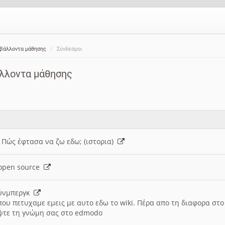
ιβάλλοντα μάθησης
Σύνδεσμοι
άλλοντα μάθησης
: Πώς έφτασα να ζω εδω; (ιστορια)
h open source
ούνμπεργκ
που πετυχαμε εμεις με αυτο εδω το wiki. Πέρα απο τη διαφορα στ
ψτε τη γνώμη σας στο edmodo