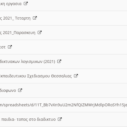
λικη εργασια
ες 2021_ Τεταρτη
ίες 2021_Παρασκευη
τεστ
δικτυακων λογισμικων (2021)
 Εκπαιδευτικου Σχεδιασμου Θεσσαλιας
Ραδιοφωνο
.com/spreadsheets/d/11T_Bb7vXn9uU2m2NfQiZMWrjMdlpORoSYh15j
α παιδια- τοπος στο διαδικτυο