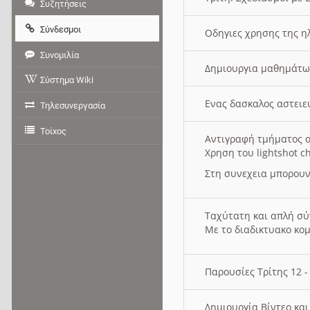
Συζητήσεις
Σύνδεσμοι
Οδηγιες χρησης της η
Συνομιλία
Δημιουργια μαθημάτω
Σύστημα Wiki
Ενας δασκαλος αστει
Τηλεσυνεργασία
Τοίχος
Αντιγραφή τμήματος ο
Χρηση του lightshot c
Στη συνεχεια μπορουν
Ταχύτατη και απλή σ
Με το διαδικτυακο κο
Παρουσίες Τρίτης 12 
Δημιουργία Βίντεο κα