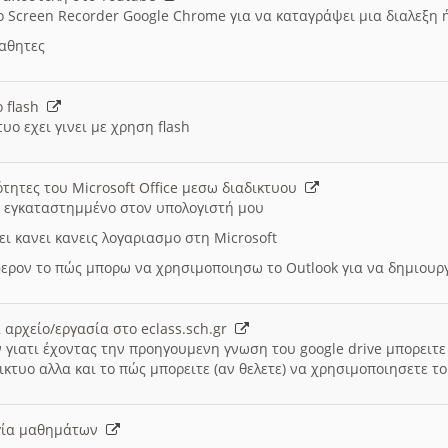
ο Screen Recorder Google Chrome για να καταγράψει μια διαλεξη 
μαθητες
ο flash
υο εχει γινει με χρηση flash
ότητες του Microsoft Office μεσω διαδικτυου
ι εγκαταστημμένο στον υπολογιστή μου
ει κανει κανεις λογαριασμο στη Microsoft
ερον το πώς μπορω να χρησιμοποιησω το Outlook για να δημιου
 αρχείο/εργασία στο eclass.sch.gr
 γιατι έχοντας την προηγουμενη γνωση του google drive μπορειτε 
ικτυο αλλα και το πώς μπορειτε (αν θελετε) να χρησιμοποιησετε το
υργία μαθημάτων