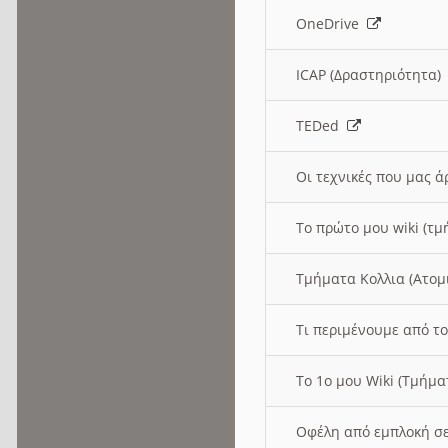
OneDrive
ICAP (Δραστηριότητα
TEDed
Οι τεχνικές που μας 
Το πρώτο μου wiki (τμ
Τμήματα Κολλια (Ατομ
Τι περιμένουμε από το
Το 1ο μου Wiki (Τμήμ
Οφέλη από εμπλοκή σε