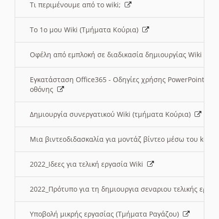
Τι περιμένουμε από το wiki;
Το 1ο μου Wiki (Τμήματα Κούρια)
Οφέλη από εμπλοκή σε διαδικασία δημιουργίας Wiki (Τ
Εγκατάσταση Office365 - Οδηγίες χρήσης PowerPoint γι
οθόνης
Δημιουργία συνεργατικού Wiki (τμήματα Κούρια)
Μια βιντεοδιδασκαλία για μοντάζ βίντεο μέσω του kden
2022_Ιδεες για τελική εργασία Wiki
2022_Πρότυπο για τη δημιουργια σεναριου τελικής εργα
Υποβολή μικρής εργασίας (Τμήματα Ραγάζου)