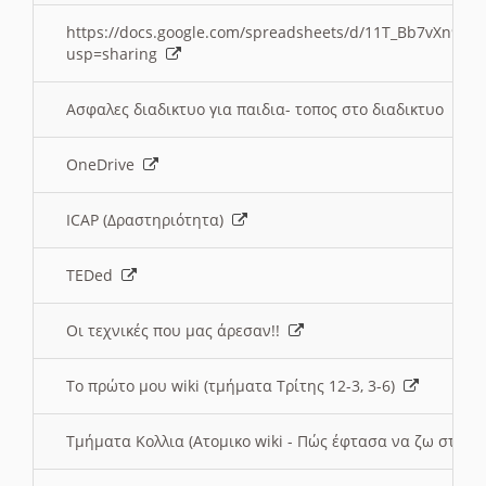
https://docs.google.com/spreadsheets/d/11T_Bb7vXn9
usp=sharing
Ασφαλες διαδικτυο για παιδια- τοπος στο διαδικτυο
OneDrive
ICAP (Δραστηριότητα)
TEDed
Οι τεχνικές που μας άρεσαν!!
Το πρώτο μου wiki (τμήματα Τρίτης 12-3, 3-6)
Τμήματα Κολλια (Ατομικο wiki - Πώς έφτασα να ζω στην 