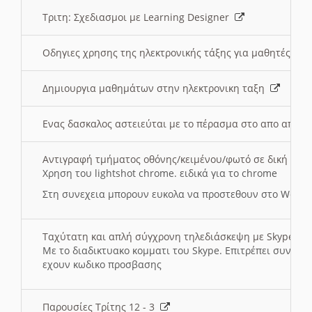
Τριτη: Σχεδιασμοι με Learning Designer
Οδηγιες χρησης της ηλεκτρονικής τάξης για μαθητές
Δημιουργια μαθημάτων στην ηλεκτρονικη ταξη
Ενας δασκαλος αστειεύται με το πέρασμα στο απο αποσ
Αντιγραφή τμήματος οθόνης/κειμένου/φωτό σε δική σας
Χρηση του lightshot chrome. ειδικά για το chrome
Στη συνεχεια μπορουν ευκολα να προστεθουν στο Word 
Ταχύτατη και απλή σύγχρονη τηλεδιάσκεψη με Skype
Με το διαδικτυακο κομματι του Skype. Επιτρέπει συνδε
εχουν κωδικο προσβασης
Παρουσίες Τρίτης 12 - 3