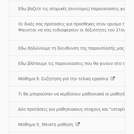
Εδω βαζετε τις ατομικές (συντομες) παρουσιασεις για κ
Οι δικές σας προτασεις για προσθηκες στον ορισμο της
Φαινεται να σας ενδιαφερουν οι δεξιοτητες του 21ου αι
Εδω δηλώνουμε τη διευθυνση της παρουσίασής μας στ
Εδω βλέπουμε τις παρουσιασεις που θα γινουν στο τμη
Μαθημα 8. Συζητηση για την τελικη εργασια
Τι θα μπορούσαν να κερδίσουν μαθησιακά οι μαθητές/τρ
Δύο προτάσεις για μαθησιακους στοχους και "ιστορία" μ
Μαθημα 9_ Μεικτη μαθηση