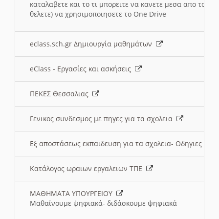
καταλαβετε και το τι μπορειτε να κανετε μεσα απο το σχο
θελετε) να χρησιμοποιησετε το One Drive
eclass.sch.gr Δημιουργία μαθημάτων
eClass - Εργασίες και ασκήσεις
ΠΕΚΕΣ Θεσσαλιας
Γενικος συνδεσμος με πηγες για τα σχολεια
Εξ αποστάσεως εκπαιδευση για τα σχολεια- Οδηγιες
Κατάλογος ωραιων εργαλειων ΤΠΕ
ΜΑΘΗΜΑΤΑ ΥΠΟΥΡΓΕΙΟΥ
Μαθαίνουμε ψηφιακά- διδάσκουμε ψηφιακά