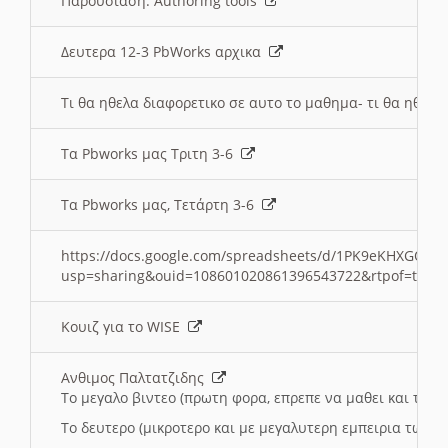
Παρουσιαση: Authoring tools
Δευτερα 12-3 PbWorks αρχικα
Τι θα ηθελα διαφορετικο σε αυτο το μαθημα- τι θα ηθελα
Τα Pbworks μας Τριτη 3-6
Τα Pbworks μας, Τετάρτη 3-6
https://docs.google.com/spreadsheets/d/1PK9eKHXGOJLZ
usp=sharing&ouid=108601020861396543722&rtpof=true
Κουιζ για το WISE
Ανθιμος Παλτατζιδης
Το μεγαλο βιντεο (πρωτη φορα, επρεπε να μαθει και το C
Το δευτερο (μικροτερο και με μεγαλυτερη εμπειρια τωρα)