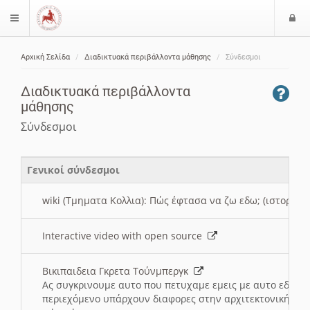
Ε
$langMenu
ί
Αρχική Σελίδα
Διαδικτυακά περιβάλλοντα μάθησης
Σύνδεσμοι
ο
ζήτηση
δ
Διαδικτυακά περιβάλλοντα
ο
μάθησης
ς
Σύνδεσμοι
Γενικοί σύνδεσμοι
wiki (Τμηματα Κολλια): Πώς έφτασα να ζω εδω; (ιστορια)
Interactive video with open source
Βικιπαιδεια Γκρετα Τούνμπεργκ
Ας συγκρινουμε αυτο που πετυχαμε εμεις με αυτο εδω το
περιεχόμενο υπάρχουν διαφορες στην αρχιτεκτονική της