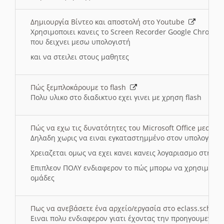
Δημιουργία Βίντεο και αποστολή στο Youtube
Χρησιμοποιει κανεις το Screen Recorder Google Chrome γ
που δειχνει μεσω υπολογιστή
και να στειλει στους μαθητες
Πώς ξεμπλοκάρουμε το flash
Πολυ υλικο στο διαδικτυο εχει γινει με χρηση flash
Πώς να εχω τις δυνατότητες του Microsoft Office μεσω 
Δηλαδη χωρις να ειναι εγκαταστημμένο στον υπολογιστή
Χρειαζεται ομως να εχει κανει κανεις λογαριασμο στη Mic
Επιπλεον ΠΟΛΥ ενδιαφερον το πώς μπορω να χρησιμοποι
ομάδες
Πως να ανεβάσετε ένα αρχείο/εργασία στο eclass.sch.gr
Ειναι πολυ ενδιαφερον γιατι έχοντας την προηγουμενη γ