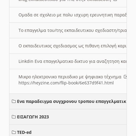
Ομαδα σε σχολειο με πολυ ισχυρη ερευνητικη παραδοσ
Το επαγγελμα του/της εκπαιδευτικου σχεδιαστη/τριας τ
Ο εκπαιδευτικος σχεδιασμος ως πιθανη επιλογή καριέρ
Linkdin Ενα επαγγελματικο δικτυο για αναζητηση και β
Μικρο ηλεκτρονικο περιοδικο με ψηφιακο τέχνημα
https://heyzine.com/flip-book/6e637d9f41.html
Ενα παραδειγμα συγχρονου τροπου επαγγελματικης σ
ΕΙΣΑΓΩΓΗ 2023
TED-ed