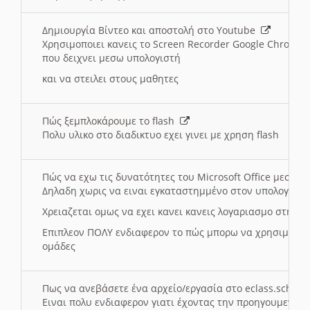
Δημιουργία Βίντεο και αποστολή στο Youtube
Χρησιμοποιει κανεις το Screen Recorder Google Chrome γ
που δειχνει μεσω υπολογιστή
και να στειλει στους μαθητες
Πώς ξεμπλοκάρουμε το flash
Πολυ υλικο στο διαδικτυο εχει γινει με χρηση flash
Πώς να εχω τις δυνατότητες του Microsoft Office μεσω 
Δηλαδη χωρις να ειναι εγκαταστημμένο στον υπολογιστή
Χρειαζεται ομως να εχει κανει κανεις λογαριασμο στη Mic
Επιπλεον ΠΟΛΥ ενδιαφερον το πώς μπορω να χρησιμοποι
ομάδες
Πως να ανεβάσετε ένα αρχείο/εργασία στο eclass.sch.gr
Ειναι πολυ ενδιαφερον γιατι έχοντας την προηγουμενη γ