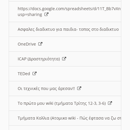
https://docs.google.com/spreadsheets/d/11T_Bb7vXn9
usp=sharing
Ασφαλες διαδικτυο για παιδια- τοπος στο διαδικτυο
OneDrive
ICAP (Δραστηριότητα)
TEDed
Οι τεχνικές που μας άρεσαν!!
Το πρώτο μου wiki (τμήματα Τρίτης 12-3, 3-6)
Τμήματα Κολλια (Ατομικο wiki - Πώς έφτασα να ζω στην 