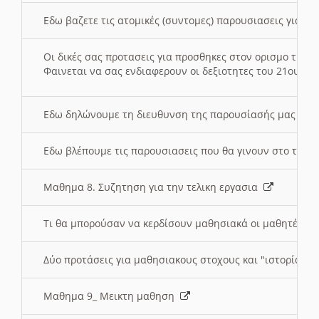
Εδω βαζετε τις ατομικές (συντομες) παρουσιασεις για κ
Οι δικές σας προτασεις για προσθηκες στον ορισμο της
Φαινεται να σας ενδιαφερουν οι δεξιοτητες του 21ου αι
Εδω δηλώνουμε τη διευθυνση της παρουσίασής μας στ
Εδω βλέπουμε τις παρουσιασεις που θα γινουν στο τμη
Μαθημα 8. Συζητηση για την τελικη εργασια
Τι θα μπορούσαν να κερδίσουν μαθησιακά οι μαθητές/τρ
Δύο προτάσεις για μαθησιακους στοχους και "ιστορία" μ
Μαθημα 9_ Μεικτη μαθηση