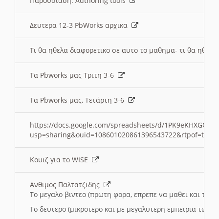
Παρουσιαση: Authoring tools
Δευτερα 12-3 PbWorks αρχικα
Τι θα ηθελα διαφορετικο σε αυτο το μαθημα- τι θα ηθελα
Τα Pbworks μας Τριτη 3-6
Τα Pbworks μας, Τετάρτη 3-6
https://docs.google.com/spreadsheets/d/1PK9eKHXGOJLZ
usp=sharing&ouid=108601020861396543722&rtpof=true
Κουιζ για το WISE
Ανθιμος Παλτατζιδης
Το μεγαλο βιντεο (πρωτη φορα, επρεπε να μαθει και το C
Το δευτερο (μικροτερο και με μεγαλυτερη εμπειρια τωρα)