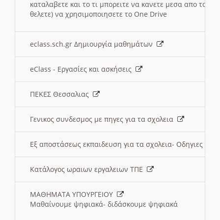
καταλαβετε και το τι μπορειτε να κανετε μεσα απο το σχο
θελετε) να χρησιμοποιησετε το One Drive
eclass.sch.gr Δημιουργία μαθημάτων
eClass - Εργασίες και ασκήσεις
ΠΕΚΕΣ Θεσσαλιας
Γενικος συνδεσμος με πηγες για τα σχολεια
Εξ αποστάσεως εκπαιδευση για τα σχολεια- Οδηγιες
Κατάλογος ωραιων εργαλειων ΤΠΕ
ΜΑΘΗΜΑΤΑ ΥΠΟΥΡΓΕΙΟΥ
Μαθαίνουμε ψηφιακά- διδάσκουμε ψηφιακά