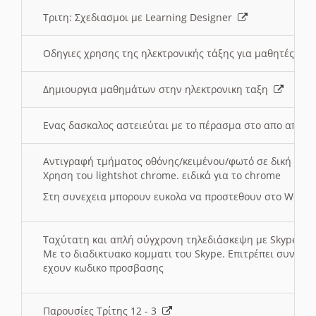
Τριτη: Σχεδιασμοι με Learning Designer
Οδηγιες χρησης της ηλεκτρονικής τάξης για μαθητές
Δημιουργια μαθημάτων στην ηλεκτρονικη ταξη
Ενας δασκαλος αστειεύται με το πέρασμα στο απο αποσ
Αντιγραφή τμήματος οθόνης/κειμένου/φωτό σε δική σας
Χρηση του lightshot chrome. ειδικά για το chrome
Στη συνεχεια μπορουν ευκολα να προστεθουν στο Word 
Ταχύτατη και απλή σύγχρονη τηλεδιάσκεψη με Skype
Με το διαδικτυακο κομματι του Skype. Επιτρέπει συνδε
εχουν κωδικο προσβασης
Παρουσίες Τρίτης 12 - 3