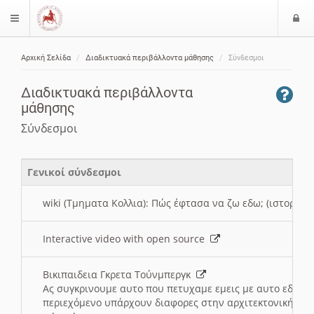
Ε
$langMenu
ί
Αρχική Σελίδα
Διαδικτυακά περιβάλλοντα μάθησης
Σύνδεσμοι
ο
ζήτηση
δ
Διαδικτυακά περιβάλλοντα
ο
μάθησης
ς
Σύνδεσμοι
Γενικοί σύνδεσμοι
wiki (Τμηματα Κολλια): Πώς έφτασα να ζω εδω; (ιστορια)
Interactive video with open source
Βικιπαιδεια Γκρετα Τούνμπεργκ
Ας συγκρινουμε αυτο που πετυχαμε εμεις με αυτο εδω το
περιεχόμενο υπάρχουν διαφορες στην αρχιτεκτονική της