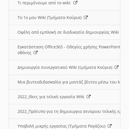
Τι περιμένουμε από το wiki;
Το 1ο μου Wiki (Τμήματα Κούρια)
Οφέλη από εμπλοκή σε διαδικασία δημιουργίας Wiki (Τ
Εγκατάσταση Office365 - Οδηγίες χρήσης PowerPoint γι
οθόνης
Δημιουργία συνεργατικού Wiki (τμήματα Κούρια)
Μια βιντεοδιδασκαλία για μοντάζ βίντεο μέσω του kden
2022_Ιδεες για τελική εργασία Wiki
2022_Πρότυπο για τη δημιουργια σεναριου τελικής εργα
Υποβολή μικρής εργασίας (Τμήματα Ραγάζου)