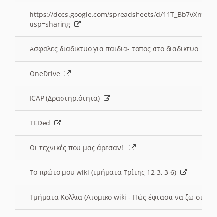
https://docs.google.com/spreadsheets/d/11T_Bb7vXn9
usp=sharing
Ασφαλες διαδικτυο για παιδια- τοπος στο διαδικτυο
OneDrive
ICAP (Δραστηριότητα)
TEDed
Οι τεχνικές που μας άρεσαν!!
Το πρώτο μου wiki (τμήματα Τρίτης 12-3, 3-6)
Τμήματα Κολλια (Ατομικο wiki - Πώς έφτασα να ζω στην 