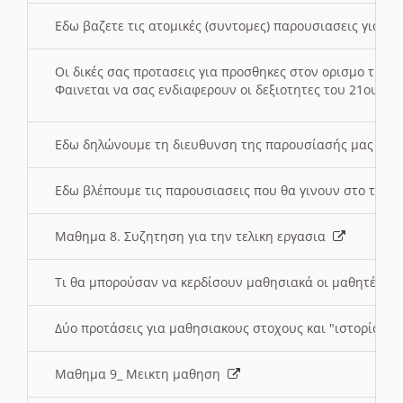
Εδω βαζετε τις ατομικές (συντομες) παρουσιασεις για κ
Οι δικές σας προτασεις για προσθηκες στον ορισμο της
Φαινεται να σας ενδιαφερουν οι δεξιοτητες του 21ου αι
Εδω δηλώνουμε τη διευθυνση της παρουσίασής μας στ
Εδω βλέπουμε τις παρουσιασεις που θα γινουν στο τμη
Μαθημα 8. Συζητηση για την τελικη εργασια
Τι θα μπορούσαν να κερδίσουν μαθησιακά οι μαθητές/τρ
Δύο προτάσεις για μαθησιακους στοχους και "ιστορία" μ
Μαθημα 9_ Μεικτη μαθηση