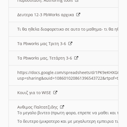
Παρουσιαση: Authoring tools
Δευτερα 12-3 PbWorks αρχικα
Τι θα ηθελα διαφορετικο σε αυτο το μαθημα- τι θα ηθελα
Τα Pbworks μας Τριτη 3-6
Τα Pbworks μας, Τετάρτη 3-6
https://docs.google.com/spreadsheets/d/1PK9eKHXGOJLZ
usp=sharing&ouid=108601020861396543722&rtpof=true
Κουιζ για το WISE
Ανθιμος Παλτατζιδης
Το μεγαλο βιντεο (πρωτη φορα, επρεπε να μαθει και το C
Το δευτερο (μικροτερο και με μεγαλυτερη εμπειρια τωρα)