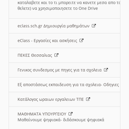
καταλαβετε και το τι μπορειτε να κανετε μεσα απο το σχο
θελετε) να χρησιμοποιησετε το One Drive
eclass.sch.gr Δημιουργία μαθημάτων
eClass - Εργασίες και ασκήσεις
ΠΕΚΕΣ Θεσσαλιας
Γενικος συνδεσμος με πηγες για τα σχολεια
Εξ αποστάσεως εκπαιδευση για τα σχολεια- Οδηγιες
Κατάλογος ωραιων εργαλειων ΤΠΕ
ΜΑΘΗΜΑΤΑ ΥΠΟΥΡΓΕΙΟΥ
Μαθαίνουμε ψηφιακά- διδάσκουμε ψηφιακά