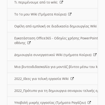
Τι περιμένουμε από το wiki;
Το 1ο μου Wiki (Τμήματα Κούρια)
Οφέλη από εμπλοκή σε διαδικασία δημιουργίας Wiki (Τ
Εγκατάσταση Office365 - Οδηγίες χρήσης PowerPoint γι
οθόνης
Δημιουργία συνεργατικού Wiki (τμήματα Κούρια)
Μια βιντεοδιδασκαλία για μοντάζ βίντεο μέσω του kden
2022_Ιδεες για τελική εργασία Wiki
2022_Πρότυπο για τη δημιουργια σεναριου τελικής εργα
Υποβολή μικρής εργασίας (Τμήματα Ραγάζου)