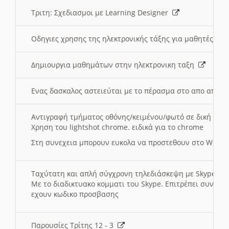
Τριτη: Σχεδιασμοι με Learning Designer
Οδηγιες χρησης της ηλεκτρονικής τάξης για μαθητές
Δημιουργια μαθημάτων στην ηλεκτρονικη ταξη
Ενας δασκαλος αστειεύται με το πέρασμα στο απο αποσ
Αντιγραφή τμήματος οθόνης/κειμένου/φωτό σε δική σας
Χρηση του lightshot chrome. ειδικά για το chrome
Στη συνεχεια μπορουν ευκολα να προστεθουν στο Word 
Ταχύτατη και απλή σύγχρονη τηλεδιάσκεψη με Skype
Με το διαδικτυακο κομματι του Skype. Επιτρέπει συνδε
εχουν κωδικο προσβασης
Παρουσίες Τρίτης 12 - 3