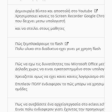
Δημιουργία Βίντεο και αποστολή στο Youtube
Χρησιμοποιει κανεις το Screen Recorder Google Chrome γ
που δειχνει μεσω υπολογιστή
και να στειλει στους μαθητες
Πώς ξεμπλοκάρουμε το flash
Πολυ υλικο στο διαδικτυο εχει γινει με χρηση flash
Πώς να εχω τις δυνατότητες του Microsoft Office μεσω 
Δηλαδη χωρις να ειναι εγκαταστημμένο στον υπολογιστή
Χρειαζεται ομως να εχει κανει κανεις λογαριασμο στη Mic
Επιπλεον ΠΟΛΥ ενδιαφερον το πώς μπορω να χρησιμοποι
ομάδες
Πως να ανεβάσετε ένα αρχείο/εργασία στο eclass.sch.gr
Ειναι πολυ ενδιαφερον γιατι έχοντας την προηγουμενη γ