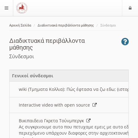
Ε
$langMenu
ί
Αρχική Σελίδα
Διαδικτυακά περιβάλλοντα μάθησης
Σύνδεσμοι
ο
ζήτηση
δ
Διαδικτυακά περιβάλλοντα
ο
μάθησης
ς
Σύνδεσμοι
Γενικοί σύνδεσμοι
wiki (Τμηματα Κολλια): Πώς έφτασα να ζω εδω; (ιστορια)
Interactive video with open source
Βικιπαιδεια Γκρετα Τούνμπεργκ
Ας συγκρινουμε αυτο που πετυχαμε εμεις με αυτο εδω το
περιεχόμενο υπάρχουν διαφορες στην αρχιτεκτονική της