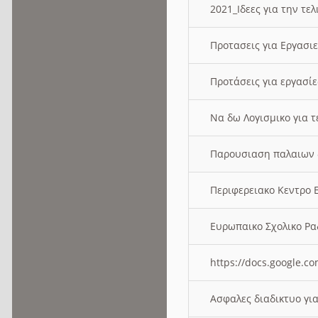
2021_Ιδεες για την τε
Προτασεις για Εργασι
Προτάσεις για εργασ
Να δω Λογισμικο για 
Παρουσιαση παλαιων 
Περιφερειακο Κεντρο
Ευρωπαικο Σχολικο 
https://docs.google
Ασφαλες διαδικτυο γι