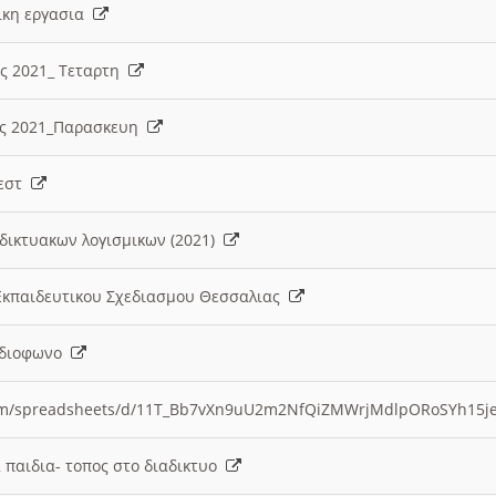
λικη εργασια
ες 2021_ Τεταρτη
ίες 2021_Παρασκευη
τεστ
δικτυακων λογισμικων (2021)
 Εκπαιδευτικου Σχεδιασμου Θεσσαλιας
Ραδιοφωνο
.com/spreadsheets/d/11T_Bb7vXn9uU2m2NfQiZMWrjMdlpORoSYh15j
α παιδια- τοπος στο διαδικτυο