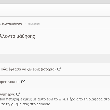
ιβάλλοντα μάθησης
Σύνδεσμοι
άλλοντα μάθησης
: Πώς έφτασα να ζω εδω; (ιστορια)
h open source
ούνμπεργκ
που πετυχαμε εμεις με αυτο εδω το wiki. Πέρα απο τη διαφορα στ
ψτε τη γνώμη σας στο edmodo