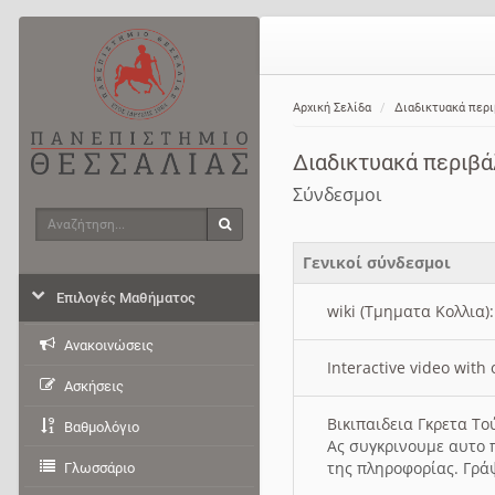
Αρχική Σελίδα
Διαδικτυακά περ
Διαδικτυακά περιβ
Σύνδεσμοι
Αναζήτηση
Αναζήτηση
Γενικοί σύνδεσμοι
Επιλογές Μαθήματος
wiki (Τμηματα Κολλια)
Ανακοινώσεις
Interactive video wit
Ασκήσεις
Βικιπαιδεια Γκρετα Τ
Βαθμολόγιο
Ας συγκρινουμε αυτο 
της πληροφορίας. Γρά
Γλωσσάριο