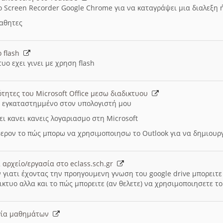
ο Screen Recorder Google Chrome για να καταγράψει μια διαλεξη 
μαθητες
ο flash
υο εχει γινει με χρηση flash
ότητες του Microsoft Office μεσω διαδικτυου
ι εγκαταστημμένο στον υπολογιστή μου
ει κανει κανεις λογαριασμο στη Microsoft
ερον το πώς μπορω να χρησιμοποιησω το Outlook για να δημιου
 αρχείο/εργασία στο eclass.sch.gr
 γιατι έχοντας την προηγουμενη γνωση του google drive μπορειτε 
ικτυο αλλα και το πώς μπορειτε (αν θελετε) να χρησιμοποιησετε το
υργία μαθημάτων