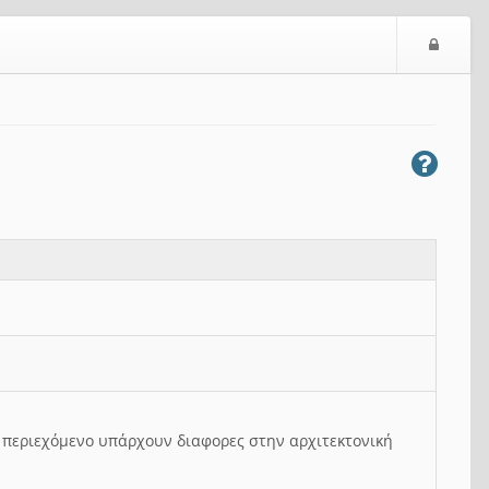
Ε
ί
σ
ο
δ
ο
ς
ο περιεχόμενο υπάρχουν διαφορες στην αρχιτεκτονική