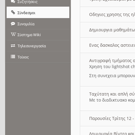
Συζητήσεις
Σύνδεσμοι
Οδηγιες χρησης της η
Συνομιλία
Δημιουργια μαθημάτω
Σύστημα Wiki
Ενας δασκαλος αστει
Τηλεσυνεργασία
Τοίχος
Αντιγραφή τμήματος ο
Χρηση του lightshot c
Στη συνεχεια μπορουν
Ταχύτατη και απλή σ
Με το διαδικτυακο κο
Παρουσίες Τρίτης 12 
Δημιουργία Βίντεο κα