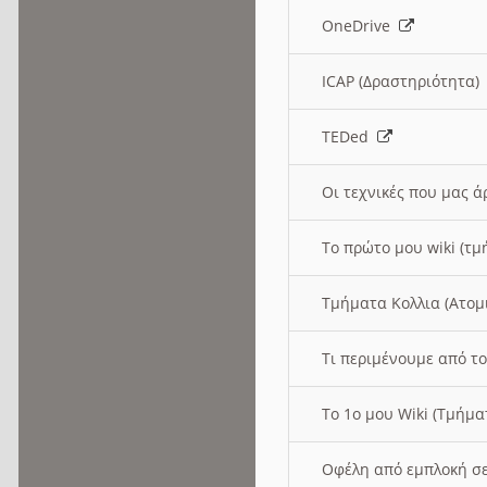
OneDrive
ICAP (Δραστηριότητα
TEDed
Οι τεχνικές που μας 
Το πρώτο μου wiki (τμ
Τμήματα Κολλια (Ατομ
Τι περιμένουμε από το
Το 1ο μου Wiki (Τμήμ
Οφέλη από εμπλοκή σε