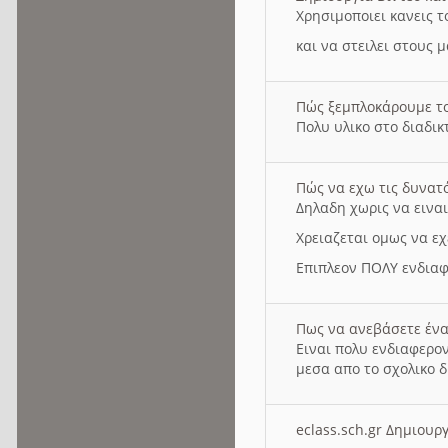
Χρησιμοποιει κανεις τ
και να στειλει στους 
Πώς ξεμπλοκάρουμε τ
Πολυ υλικο στο διαδικτ
Πώς να εχω τις δυνατ
Δηλαδη χωρις να εινα
Χρειαζεται ομως να εχ
Επιπλεον ΠΟΛΥ ενδιαφ
Πως να ανεβάσετε ένα
Ειναι πολυ ενδιαφερον
μεσα απο το σχολικο δ
eclass.sch.gr Δημιο