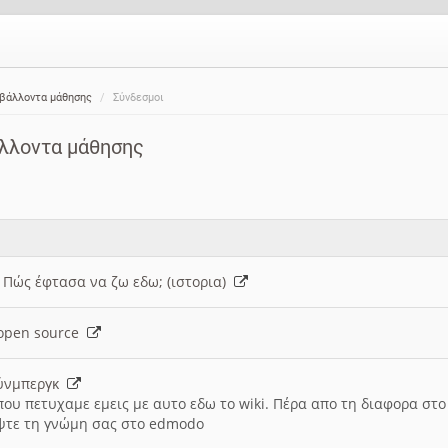
ιβάλλοντα μάθησης
Σύνδεσμοι
άλλοντα μάθησης
: Πώς έφτασα να ζω εδω; (ιστορια)
h open source
ούνμπεργκ
που πετυχαμε εμεις με αυτο εδω το wiki. Πέρα απο τη διαφορα στ
ψτε τη γνώμη σας στο edmodo