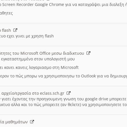
ο Screen Recorder Google Chrome για να καταγράψει μια διαλεξη 
μαθητες
ο flash
υο εχει γινει με χρηση flash
ότητες του Microsoft Office μεσω διαδικτυου
ι εγκαταστημμένο στον υπολογιστή μου
ει κανει κανεις λογαριασμο στη Microsoft
ερον το πώς μπορω να χρησιμοποιησω το Outlook για να δημιου
 αρχείο/εργασία στο eclass.sch.gr
 γιατι έχοντας την προηγουμενη γνωση του google drive μπορειτε 
ικτυο αλλα και το πώς μπορειτε (αν θελετε) να χρησιμοποιησετε το
υργία μαθημάτων