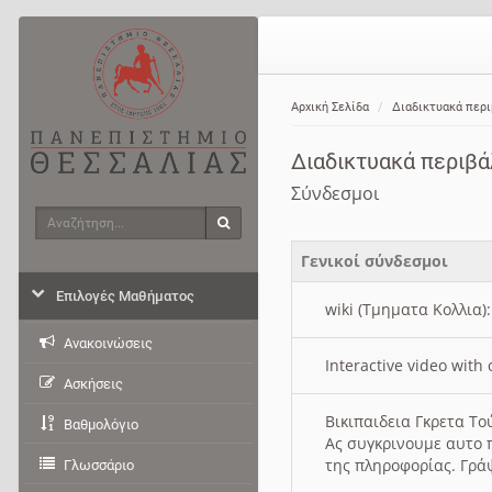
Αρχική Σελίδα
Διαδικτυακά περ
Διαδικτυακά περιβ
Σύνδεσμοι
Αναζήτηση
Αναζήτηση
Γενικοί σύνδεσμοι
Επιλογές Μαθήματος
wiki (Τμηματα Κολλια)
Ανακοινώσεις
Interactive video wit
Ασκήσεις
Βικιπαιδεια Γκρετα Τ
Βαθμολόγιο
Ας συγκρινουμε αυτο 
της πληροφορίας. Γρά
Γλωσσάριο