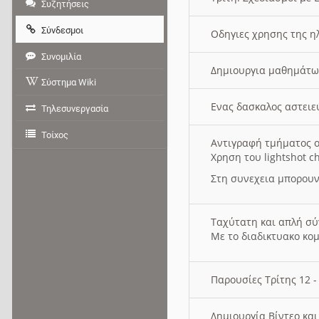
Συζητήσεις
Σύνδεσμοι
Οδηγιες χρησης της η
Συνομιλία
Δημιουργια μαθημάτω
Σύστημα Wiki
Ενας δασκαλος αστει
Τηλεσυνεργασία
Τοίχος
Αντιγραφή τμήματος ο
Χρηση του lightshot c
Στη συνεχεια μπορουν
Ταχύτατη και απλή σ
Με το διαδικτυακο κο
Παρουσίες Τρίτης 12 
Δημιουργία Βίντεο κα