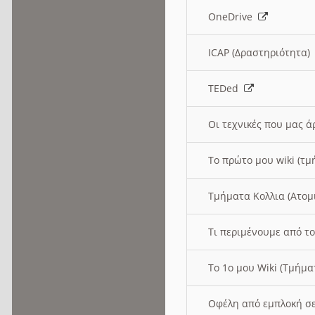
OneDrive
ICAP (Δραστηριότητα
TEDed
Οι τεχνικές που μας 
Το πρώτο μου wiki (τμ
Τμήματα Κολλια (Ατομ
Τι περιμένουμε από το
Το 1ο μου Wiki (Τμήμ
Οφέλη από εμπλοκή σε