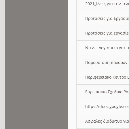
2021_Ιδεες για την τε
Προτασεις για Εργασι
Προτάσεις για εργασ
Να δω Λογισμικο για 
Παρουσιαση παλαιων 
Περιφερειακο Κεντρο
Ευρωπαικο Σχολικο 
https://docs.google
Ασφαλες διαδικτυο γι