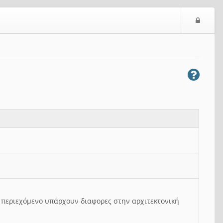
Ε
ί
σ
ο
δ
ο
ς
ο περιεχόμενο υπάρχουν διαφορες στην αρχιτεκτονική