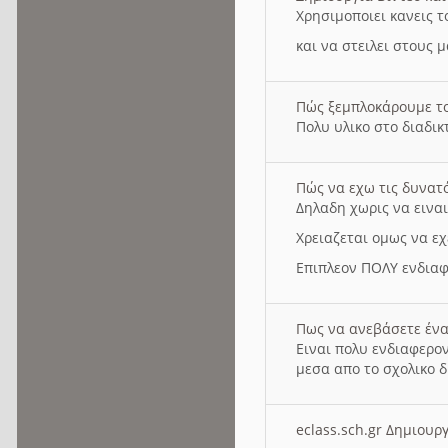
Χρησιμοποιει κανεις τ
και να στειλει στους 
Πώς ξεμπλοκάρουμε τ
Πολυ υλικο στο διαδικτ
Πώς να εχω τις δυνατ
Δηλαδη χωρις να εινα
Χρειαζεται ομως να εχ
Επιπλεον ΠΟΛΥ ενδιαφ
Πως να ανεβάσετε ένα
Ειναι πολυ ενδιαφερον
μεσα απο το σχολικο δ
eclass.sch.gr Δημιο