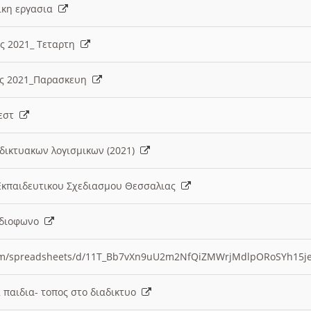
λικη εργασια
ες 2021_ Τεταρτη
ίες 2021_Παρασκευη
τεστ
δικτυακων λογισμικων (2021)
 Εκπαιδευτικου Σχεδιασμου Θεσσαλιας
Ραδιοφωνο
.com/spreadsheets/d/11T_Bb7vXn9uU2m2NfQiZMWrjMdlpORoSYh15j
α παιδια- τοπος στο διαδικτυο