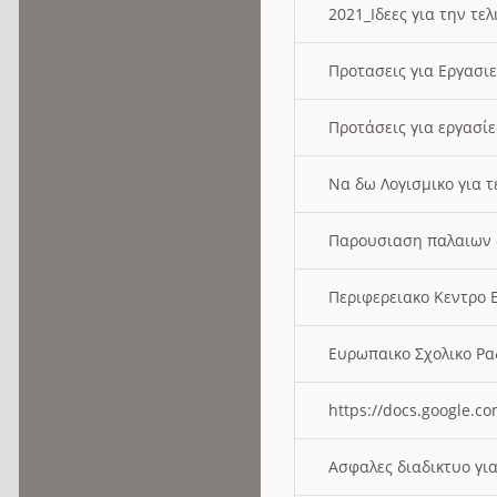
2021_Ιδεες για την τε
Προτασεις για Εργασι
Προτάσεις για εργασ
Να δω Λογισμικο για 
Παρουσιαση παλαιων 
Περιφερειακο Κεντρο
Ευρωπαικο Σχολικο 
https://docs.google
Ασφαλες διαδικτυο γι