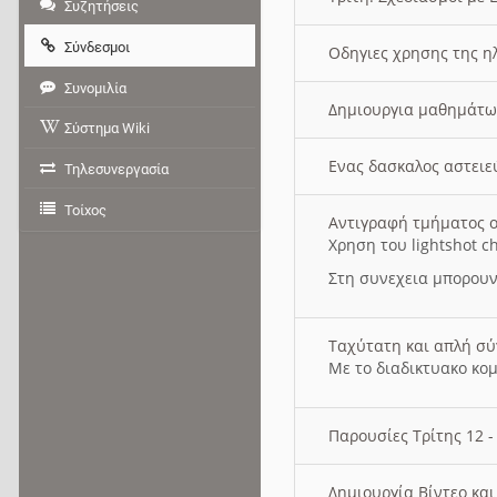
Συζητήσεις
Σύνδεσμοι
Οδηγιες χρησης της η
Συνομιλία
Δημιουργια μαθημάτω
Σύστημα Wiki
Ενας δασκαλος αστει
Τηλεσυνεργασία
Τοίχος
Αντιγραφή τμήματος ο
Χρηση του lightshot c
Στη συνεχεια μπορουν
Ταχύτατη και απλή σ
Με το διαδικτυακο κο
Παρουσίες Τρίτης 12 
Δημιουργία Βίντεο κα