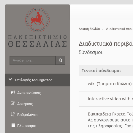
Αρχική Σελίδα
Διαδικτυακά περ
Διαδικτυακά περιβ
Σύνδεσμοι
Αναζήτηση
Αναζήτηση
Γενικοί σύνδεσμοι
Επιλογές Μαθήματος
wiki (Τμηματα Κολλια)
Ανακοινώσεις
Interactive video wit
Ασκήσεις
Βικιπαιδεια Γκρετα Τ
Βαθμολόγιο
Ας συγκρινουμε αυτο 
της πληροφορίας. Γρά
Γλωσσάριο