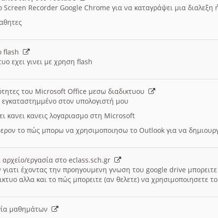
ο Screen Recorder Google Chrome για να καταγράψει μια διαλεξη 
μαθητες
ο flash
υο εχει γινει με χρηση flash
ότητες του Microsoft Office μεσω διαδικτυου
ι εγκαταστημμένο στον υπολογιστή μου
ει κανει κανεις λογαριασμο στη Microsoft
ερον το πώς μπορω να χρησιμοποιησω το Outlook για να δημιου
 αρχείο/εργασία στο eclass.sch.gr
 γιατι έχοντας την προηγουμενη γνωση του google drive μπορειτε 
ικτυο αλλα και το πώς μπορειτε (αν θελετε) να χρησιμοποιησετε το
υργία μαθημάτων