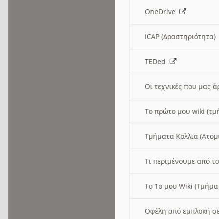
OneDrive
ICAP (Δραστηριότητα
TEDed
Οι τεχνικές που μας 
Το πρώτο μου wiki (τμ
Τμήματα Κολλια (Ατομ
Τι περιμένουμε από το
Το 1ο μου Wiki (Τμήμ
Οφέλη από εμπλοκή σε