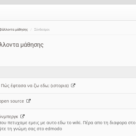
ιβάλλοντα μάθησης
Σύνδεσμοι
άλλοντα μάθησης
: Πώς έφτασα να ζω εδω; (ιστορια)
h open source
ούνμπεργκ
που πετυχαμε εμεις με αυτο εδω το wiki. Πέρα απο τη διαφορα στ
ψτε τη γνώμη σας στο edmodo