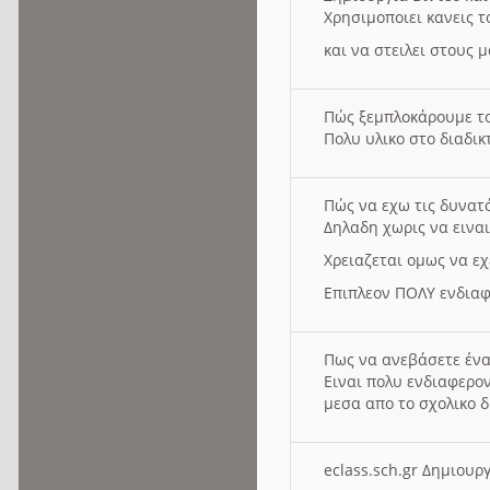
Χρησιμοποιει κανεις τ
και να στειλει στους 
Πώς ξεμπλοκάρουμε τ
Πολυ υλικο στο διαδικτ
Πώς να εχω τις δυνατ
Δηλαδη χωρις να εινα
Χρειαζεται ομως να εχ
Επιπλεον ΠΟΛΥ ενδιαφ
Πως να ανεβάσετε ένα
Ειναι πολυ ενδιαφερον
μεσα απο το σχολικο δ
eclass.sch.gr Δημιο