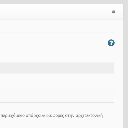
Ε
ί
σ
ο
δ
ο
ς
ο περιεχόμενο υπάρχουν διαφορες στην αρχιτεκτονική