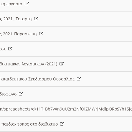
λικη εργασια
ες 2021_ Τεταρτη
ίες 2021_Παρασκευη
τεστ
δικτυακων λογισμικων (2021)
 Εκπαιδευτικου Σχεδιασμου Θεσσαλιας
Ραδιοφωνο
.com/spreadsheets/d/11T_Bb7vXn9uU2m2NfQiZMWrjMdlpORoSYh15j
α παιδια- τοπος στο διαδικτυο