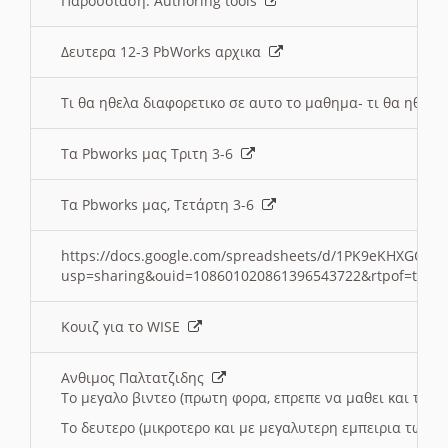
Παρουσιαση: Authoring tools
Δευτερα 12-3 PbWorks αρχικα
Τι θα ηθελα διαφορετικο σε αυτο το μαθημα- τι θα ηθελα
Τα Pbworks μας Τριτη 3-6
Τα Pbworks μας, Τετάρτη 3-6
https://docs.google.com/spreadsheets/d/1PK9eKHXGOJLZ
usp=sharing&ouid=108601020861396543722&rtpof=true
Κουιζ για το WISE
Ανθιμος Παλτατζιδης
Το μεγαλο βιντεο (πρωτη φορα, επρεπε να μαθει και το C
Το δευτερο (μικροτερο και με μεγαλυτερη εμπειρια τωρα)