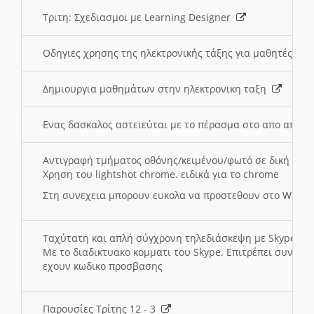
Τριτη: Σχεδιασμοι με Learning Designer
Οδηγιες χρησης της ηλεκτρονικής τάξης για μαθητές
Δημιουργια μαθημάτων στην ηλεκτρονικη ταξη
Ενας δασκαλος αστειεύται με το πέρασμα στο απο αποσ
Αντιγραφή τμήματος οθόνης/κειμένου/φωτό σε δική σας
Χρηση του lightshot chrome. ειδικά για το chrome
Στη συνεχεια μπορουν ευκολα να προστεθουν στο Word 
Ταχύτατη και απλή σύγχρονη τηλεδιάσκεψη με Skype
Με το διαδικτυακο κομματι του Skype. Επιτρέπει συνδε
εχουν κωδικο προσβασης
Παρουσίες Τρίτης 12 - 3