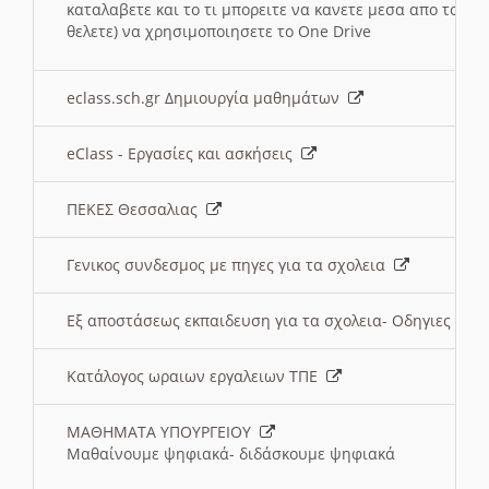
καταλαβετε και το τι μπορειτε να κανετε μεσα απο το σχο
θελετε) να χρησιμοποιησετε το One Drive
eclass.sch.gr Δημιουργία μαθημάτων
eClass - Εργασίες και ασκήσεις
ΠΕΚΕΣ Θεσσαλιας
Γενικος συνδεσμος με πηγες για τα σχολεια
Εξ αποστάσεως εκπαιδευση για τα σχολεια- Οδηγιες
Κατάλογος ωραιων εργαλειων ΤΠΕ
ΜΑΘΗΜΑΤΑ ΥΠΟΥΡΓΕΙΟΥ
Μαθαίνουμε ψηφιακά- διδάσκουμε ψηφιακά