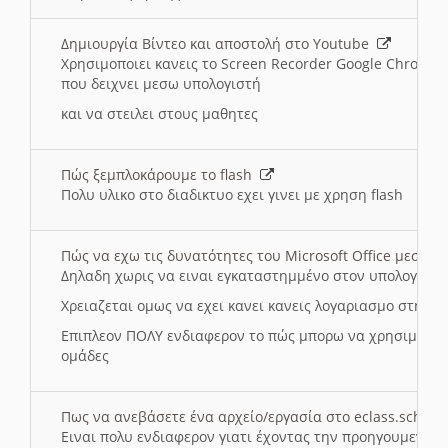
Δημιουργία Βίντεο και αποστολή στο Youtube
Χρησιμοποιει κανεις το Screen Recorder Google Chrome γ
που δειχνει μεσω υπολογιστή
και να στειλει στους μαθητες
Πώς ξεμπλοκάρουμε το flash
Πολυ υλικο στο διαδικτυο εχει γινει με χρηση flash
Πώς να εχω τις δυνατότητες του Microsoft Office μεσω 
Δηλαδη χωρις να ειναι εγκαταστημμένο στον υπολογιστή
Χρειαζεται ομως να εχει κανει κανεις λογαριασμο στη Mic
Επιπλεον ΠΟΛΥ ενδιαφερον το πώς μπορω να χρησιμοποι
ομάδες
Πως να ανεβάσετε ένα αρχείο/εργασία στο eclass.sch.gr
Ειναι πολυ ενδιαφερον γιατι έχοντας την προηγουμενη γ