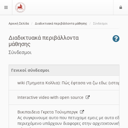
Ε
$langMenu
ί
Αρχική Σελίδα
Διαδικτυακά περιβάλλοντα μάθησης
Σύνδεσμοι
ο
ζήτηση
δ
Διαδικτυακά περιβάλλοντα
ο
μάθησης
ς
Σύνδεσμοι
Γενικοί σύνδεσμοι
wiki (Τμηματα Κολλια): Πώς έφτασα να ζω εδω; (ιστορια)
Interactive video with open source
Βικιπαιδεια Γκρετα Τούνμπεργκ
Ας συγκρινουμε αυτο που πετυχαμε εμεις με αυτο εδω το
περιεχόμενο υπάρχουν διαφορες στην αρχιτεκτονική της