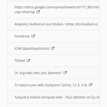
https://docs.google.com/spreadsheets/d/11T_Bb7vXn9
usp=sharing
Ασφαλες διαδικτυο για παιδια- τοπος στο διαδικτυο
OneDrive
ICAP (Δραστηριότητα)
TEDed
Οι τεχνικές που μας άρεσαν!!
Το πρώτο μου wiki (τμήματα Τρίτης 12-3, 3-6)
Τμήματα Κολλια (Ατομικο wiki - Πώς έφτασα να ζω στην 