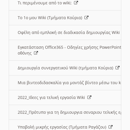
Τι περιμένουμε από το wiki;
Το 1ο μου Wiki (Τμήματα Κούρια)
Οφέλη από εμπλοκή σε διαδικασία δημιουργίας Wiki (Τ
Εγκατάσταση Office365 - Οδηγίες χρήσης PowerPoint γι
οθόνης
Δημιουργία συνεργατικού Wiki (τμήματα Κούρια)
Μια βιντεοδιδασκαλία για μοντάζ βίντεο μέσω του kden
2022_Ιδεες για τελική εργασία Wiki
2022_Πρότυπο για τη δημιουργια σεναριου τελικής εργα
Υποβολή μικρής εργασίας (Τμήματα Ραγάζου)