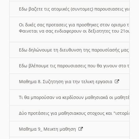
Εδω βαζετε τις ατομικές (συντομες) παρουσιασεις για κ
Οι δικές σας προτασεις για προσθηκες στον ορισμο της
Φαινεται να σας ενδιαφερουν οι δεξιοτητες του 21ου αι
Εδω δηλώνουμε τη διευθυνση της παρουσίασής μας στ
Εδω βλέπουμε τις παρουσιασεις που θα γινουν στο τμη
Μαθημα 8. Συζητηση για την τελικη εργασια
Τι θα μπορούσαν να κερδίσουν μαθησιακά οι μαθητές/τρ
Δύο προτάσεις για μαθησιακους στοχους και "ιστορία" μ
Μαθημα 9_ Μεικτη μαθηση