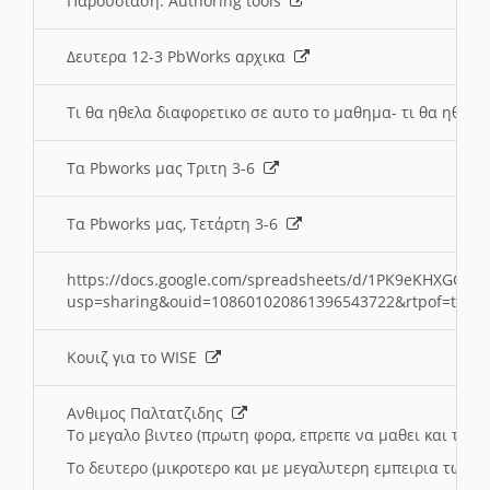
Παρουσιαση: Authoring tools
Δευτερα 12-3 PbWorks αρχικα
Τι θα ηθελα διαφορετικο σε αυτο το μαθημα- τι θα ηθελα
Τα Pbworks μας Τριτη 3-6
Τα Pbworks μας, Τετάρτη 3-6
https://docs.google.com/spreadsheets/d/1PK9eKHXGOJLZ
usp=sharing&ouid=108601020861396543722&rtpof=true
Κουιζ για το WISE
Ανθιμος Παλτατζιδης
Το μεγαλο βιντεο (πρωτη φορα, επρεπε να μαθει και το C
Το δευτερο (μικροτερο και με μεγαλυτερη εμπειρια τωρα)