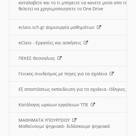
καταλαβετε και το τι μπορειτε να κανετε μεσα απο το σχο
θελετε) να χρησιμοποιησετε το One Drive
eclass.sch.gr Δημιουργία μαθημάτων
eClass - Εργασίες και ασκήσεις
ΠΕΚΕΣ Θεσσαλιας
Γενικος συνδεσμος με πηγες για τα σχολεια
Εξ αποστάσεως εκπαιδευση για τα σχολεια- Οδηγιες
Κατάλογος ωραιων εργαλειων ΤΠΕ
ΜΑΘΗΜΑΤΑ ΥΠΟΥΡΓΕΙΟΥ
Μαθαίνουμε ψηφιακά- διδάσκουμε ψηφιακά