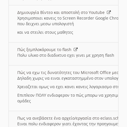
Δημιουργία Βίντεο και αποστολή στο Youtube
Χρησιμοποιει κανεις το Screen Recorder Google Chrome γ
που δειχνει μεσω υπολογιστή
και να στειλει στους μαθητες
Πώς ξεμπλοκάρουμε το flash
Πολυ υλικο στο διαδικτυο εχει γινει με χρηση flash
Πώς να εχω τις δυνατότητες του Microsoft Office μεσω 
Δηλαδη χωρις να ειναι εγκαταστημμένο στον υπολογιστή
Χρειαζεται ομως να εχει κανει κανεις λογαριασμο στη Mic
Επιπλεον ΠΟΛΥ ενδιαφερον το πώς μπορω να χρησιμοποι
ομάδες
Πως να ανεβάσετε ένα αρχείο/εργασία στο eclass.sch.gr
Ειναι πολυ ενδιαφερον γιατι έχοντας την προηγουμενη γ