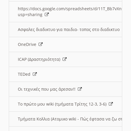
https://docs.google.com/spreadsheets/d/11T_Bb7vXn9
usp=sharing
Ασφαλες διαδικτυο για παιδια- τοπος στο διαδικτυο
OneDrive
ICAP (Δραστηριότητα)
TEDed
Οι τεχνικές που μας άρεσαν!!
Το πρώτο μου wiki (τμήματα Τρίτης 12-3, 3-6)
Τμήματα Κολλια (Ατομικο wiki - Πώς έφτασα να ζω στην 