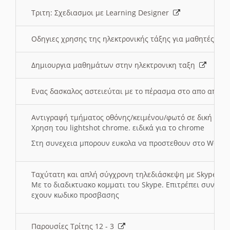
Τριτη: Σχεδιασμοι με Learning Designer
Οδηγιες χρησης της ηλεκτρονικής τάξης για μαθητές
Δημιουργια μαθημάτων στην ηλεκτρονικη ταξη
Ενας δασκαλος αστειεύται με το πέρασμα στο απο αποσ
Αντιγραφή τμήματος οθόνης/κειμένου/φωτό σε δική σας
Χρηση του lightshot chrome. ειδικά για το chrome
Στη συνεχεια μπορουν ευκολα να προστεθουν στο Word 
Ταχύτατη και απλή σύγχρονη τηλεδιάσκεψη με Skype
Με το διαδικτυακο κομματι του Skype. Επιτρέπει συνδε
εχουν κωδικο προσβασης
Παρουσίες Τρίτης 12 - 3