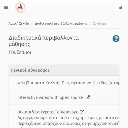
Ε
$langMenu
ί
Αρχική Σελίδα
Διαδικτυακά περιβάλλοντα μάθησης
Σύνδεσμοι
ο
ζήτηση
δ
Διαδικτυακά περιβάλλοντα
ο
μάθησης
ς
Σύνδεσμοι
Γενικοί σύνδεσμοι
wiki (Τμηματα Κολλια): Πώς έφτασα να ζω εδω; (ιστορια)
Interactive video with open source
Βικιπαιδεια Γκρετα Τούνμπεργκ
Ας συγκρινουμε αυτο που πετυχαμε εμεις με αυτο εδω το
περιεχόμενο υπάρχουν διαφορες στην αρχιτεκτονική της