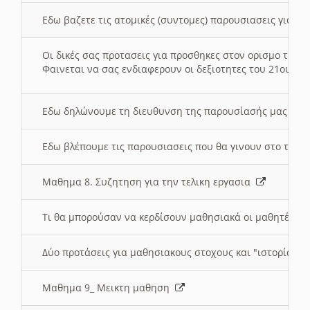
Εδω βαζετε τις ατομικές (συντομες) παρουσιασεις για κ
Οι δικές σας προτασεις για προσθηκες στον ορισμο της
Φαινεται να σας ενδιαφερουν οι δεξιοτητες του 21ου αι
Εδω δηλώνουμε τη διευθυνση της παρουσίασής μας στ
Εδω βλέπουμε τις παρουσιασεις που θα γινουν στο τμη
Μαθημα 8. Συζητηση για την τελικη εργασια
Τι θα μπορούσαν να κερδίσουν μαθησιακά οι μαθητές/τρ
Δύο προτάσεις για μαθησιακους στοχους και "ιστορία" μ
Μαθημα 9_ Μεικτη μαθηση