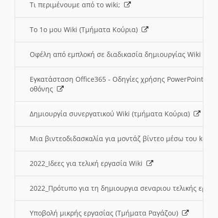
Τι περιμένουμε από το wiki;
Το 1ο μου Wiki (Τμήματα Κούρια)
Οφέλη από εμπλοκή σε διαδικασία δημιουργίας Wiki (Τ
Εγκατάσταση Office365 - Οδηγίες χρήσης PowerPoint γι
οθόνης
Δημιουργία συνεργατικού Wiki (τμήματα Κούρια)
Μια βιντεοδιδασκαλία για μοντάζ βίντεο μέσω του kden
2022_Ιδεες για τελική εργασία Wiki
2022_Πρότυπο για τη δημιουργια σεναριου τελικής εργα
Υποβολή μικρής εργασίας (Τμήματα Ραγάζου)