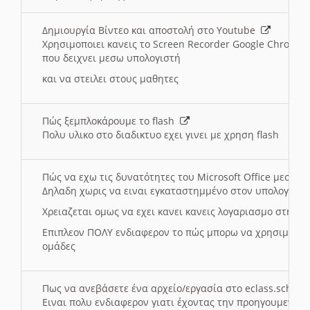
Δημιουργία Βίντεο και αποστολή στο Youtube
Χρησιμοποιει κανεις το Screen Recorder Google Chrome γ
που δειχνει μεσω υπολογιστή
και να στειλει στους μαθητες
Πώς ξεμπλοκάρουμε το flash
Πολυ υλικο στο διαδικτυο εχει γινει με χρηση flash
Πώς να εχω τις δυνατότητες του Microsoft Office μεσω 
Δηλαδη χωρις να ειναι εγκαταστημμένο στον υπολογιστή
Χρειαζεται ομως να εχει κανει κανεις λογαριασμο στη Mic
Επιπλεον ΠΟΛΥ ενδιαφερον το πώς μπορω να χρησιμοποι
ομάδες
Πως να ανεβάσετε ένα αρχείο/εργασία στο eclass.sch.gr
Ειναι πολυ ενδιαφερον γιατι έχοντας την προηγουμενη γ