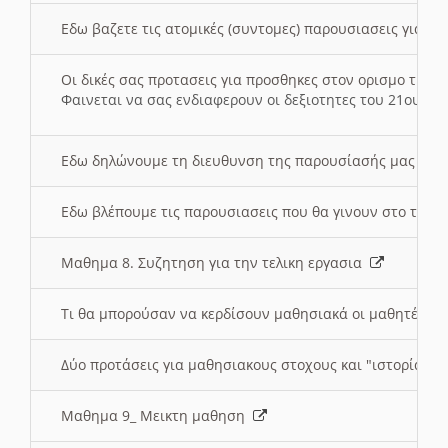
Εδω βαζετε τις ατομικές (συντομες) παρουσιασεις για κ
Οι δικές σας προτασεις για προσθηκες στον ορισμο της
Φαινεται να σας ενδιαφερουν οι δεξιοτητες του 21ου αι
Εδω δηλώνουμε τη διευθυνση της παρουσίασής μας στ
Εδω βλέπουμε τις παρουσιασεις που θα γινουν στο τμη
Μαθημα 8. Συζητηση για την τελικη εργασια
Τι θα μπορούσαν να κερδίσουν μαθησιακά οι μαθητές/τρ
Δύο προτάσεις για μαθησιακους στοχους και "ιστορία" μ
Μαθημα 9_ Μεικτη μαθηση