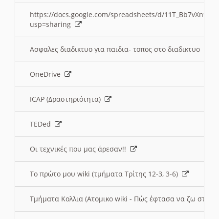
https://docs.google.com/spreadsheets/d/11T_Bb7vXn9
usp=sharing
Ασφαλες διαδικτυο για παιδια- τοπος στο διαδικτυο
OneDrive
ICAP (Δραστηριότητα)
TEDed
Οι τεχνικές που μας άρεσαν!!
Το πρώτο μου wiki (τμήματα Τρίτης 12-3, 3-6)
Τμήματα Κολλια (Ατομικο wiki - Πώς έφτασα να ζω στην 