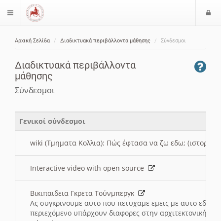
Ε
$langMenu
ί
Αρχική Σελίδα
Διαδικτυακά περιβάλλοντα μάθησης
Σύνδεσμοι
ο
ζήτηση
δ
Διαδικτυακά περιβάλλοντα
ο
μάθησης
ς
Σύνδεσμοι
Γενικοί σύνδεσμοι
wiki (Τμηματα Κολλια): Πώς έφτασα να ζω εδω; (ιστορια)
Interactive video with open source
Βικιπαιδεια Γκρετα Τούνμπεργκ
Ας συγκρινουμε αυτο που πετυχαμε εμεις με αυτο εδω το
περιεχόμενο υπάρχουν διαφορες στην αρχιτεκτονική της