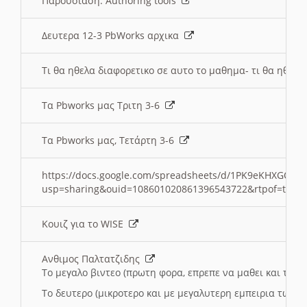
Παρουσιαση: Authoring tools
Δευτερα 12-3 PbWorks αρχικα
Τι θα ηθελα διαφορετικο σε αυτο το μαθημα- τι θα ηθελα
Τα Pbworks μας Τριτη 3-6
Τα Pbworks μας, Τετάρτη 3-6
https://docs.google.com/spreadsheets/d/1PK9eKHXGOJLZ
usp=sharing&ouid=108601020861396543722&rtpof=true
Κουιζ για το WISE
Ανθιμος Παλτατζιδης
Το μεγαλο βιντεο (πρωτη φορα, επρεπε να μαθει και το C
Το δευτερο (μικροτερο και με μεγαλυτερη εμπειρια τωρα)