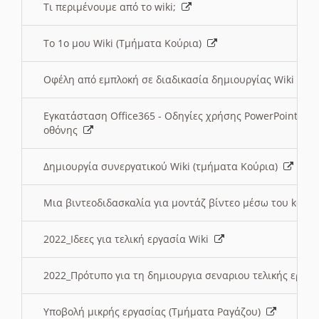
Τι περιμένουμε από το wiki;
Το 1ο μου Wiki (Τμήματα Κούρια)
Οφέλη από εμπλοκή σε διαδικασία δημιουργίας Wiki (Τ
Εγκατάσταση Office365 - Οδηγίες χρήσης PowerPoint γι
οθόνης
Δημιουργία συνεργατικού Wiki (τμήματα Κούρια)
Μια βιντεοδιδασκαλία για μοντάζ βίντεο μέσω του kden
2022_Ιδεες για τελική εργασία Wiki
2022_Πρότυπο για τη δημιουργια σεναριου τελικής εργα
Υποβολή μικρής εργασίας (Τμήματα Ραγάζου)