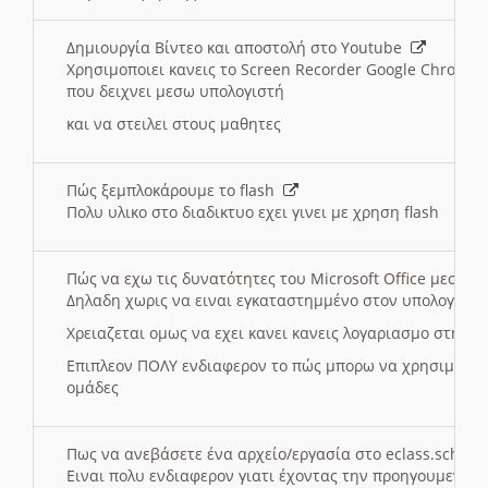
Δημιουργία Βίντεο και αποστολή στο Youtube
Χρησιμοποιει κανεις το Screen Recorder Google Chrome γ
που δειχνει μεσω υπολογιστή
και να στειλει στους μαθητες
Πώς ξεμπλοκάρουμε το flash
Πολυ υλικο στο διαδικτυο εχει γινει με χρηση flash
Πώς να εχω τις δυνατότητες του Microsoft Office μεσω 
Δηλαδη χωρις να ειναι εγκαταστημμένο στον υπολογιστή
Χρειαζεται ομως να εχει κανει κανεις λογαριασμο στη Mic
Επιπλεον ΠΟΛΥ ενδιαφερον το πώς μπορω να χρησιμοποι
ομάδες
Πως να ανεβάσετε ένα αρχείο/εργασία στο eclass.sch.gr
Ειναι πολυ ενδιαφερον γιατι έχοντας την προηγουμενη γ