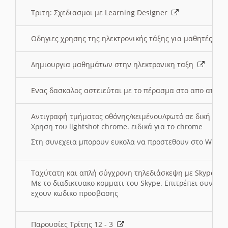
Τριτη: Σχεδιασμοι με Learning Designer
Οδηγιες χρησης της ηλεκτρονικής τάξης για μαθητές
Δημιουργια μαθημάτων στην ηλεκτρονικη ταξη
Ενας δασκαλος αστειεύται με το πέρασμα στο απο αποσ
Αντιγραφή τμήματος οθόνης/κειμένου/φωτό σε δική σας
Χρηση του lightshot chrome. ειδικά για το chrome
Στη συνεχεια μπορουν ευκολα να προστεθουν στο Word 
Ταχύτατη και απλή σύγχρονη τηλεδιάσκεψη με Skype
Με το διαδικτυακο κομματι του Skype. Επιτρέπει συνδε
εχουν κωδικο προσβασης
Παρουσίες Τρίτης 12 - 3