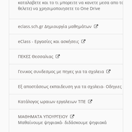
καταλαβετε και το τι μπορειτε να κανετε μεσα απο το σχο
θελετε) να χρησιμοποιησετε το One Drive
eclass.sch.gr Δημιουργία μαθημάτων
eClass - Εργασίες και ασκήσεις
ΠΕΚΕΣ Θεσσαλιας
Γενικος συνδεσμος με πηγες για τα σχολεια
Εξ αποστάσεως εκπαιδευση για τα σχολεια- Οδηγιες
Κατάλογος ωραιων εργαλειων ΤΠΕ
ΜΑΘΗΜΑΤΑ ΥΠΟΥΡΓΕΙΟΥ
Μαθαίνουμε ψηφιακά- διδάσκουμε ψηφιακά