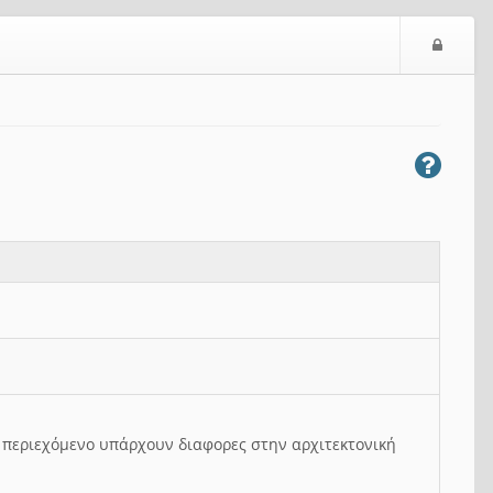
Ε
ί
σ
ο
δ
ο
ς
ο περιεχόμενο υπάρχουν διαφορες στην αρχιτεκτονική