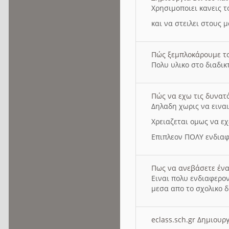
Χρησιμοποιει κανεις τ
και να στειλει στους 
Πώς ξεμπλοκάρουμε τ
Πολυ υλικο στο διαδικτ
Πώς να εχω τις δυνατ
Δηλαδη χωρις να εινα
Χρειαζεται ομως να εχ
Επιπλεον ΠΟΛΥ ενδιαφ
Πως να ανεβάσετε ένα
Ειναι πολυ ενδιαφερον
μεσα απο το σχολικο δ
eclass.sch.gr Δημιο