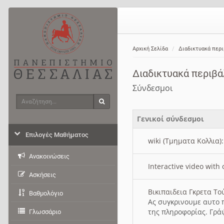
Αρχική Σελίδα
Διαδικτυακά περ
Διαδικτυακά περιβ
Σύνδεσμοι
Αναζήτηση
Αναζήτηση
Γενικοί σύνδεσμοι
Επιλογές Μαθήματος
wiki (Τμηματα Κολλια)
Ανακοινώσεις
Interactive video wit
Ασκήσεις
Βικιπαιδεια Γκρετα Τ
Βαθμολόγιο
Ας συγκρινουμε αυτο 
της πληροφορίας. Γρά
Γλωσσάριο