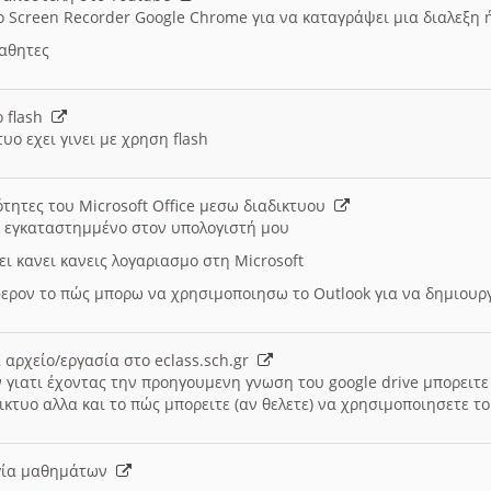
ο Screen Recorder Google Chrome για να καταγράψει μια διαλεξη 
μαθητες
ο flash
υο εχει γινει με χρηση flash
ότητες του Microsoft Office μεσω διαδικτυου
ι εγκαταστημμένο στον υπολογιστή μου
ει κανει κανεις λογαριασμο στη Microsoft
ερον το πώς μπορω να χρησιμοποιησω το Outlook για να δημιου
 αρχείο/εργασία στο eclass.sch.gr
 γιατι έχοντας την προηγουμενη γνωση του google drive μπορειτε 
ικτυο αλλα και το πώς μπορειτε (αν θελετε) να χρησιμοποιησετε το
υργία μαθημάτων