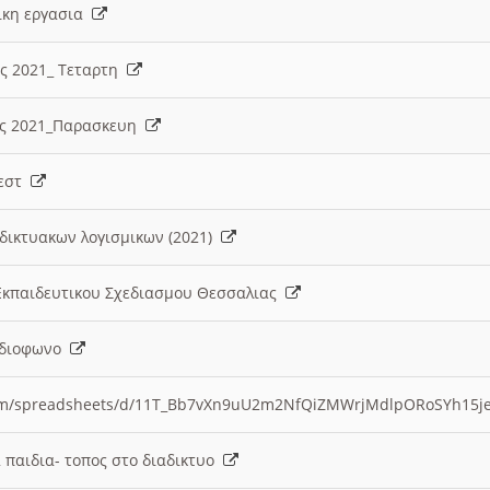
λικη εργασια
ες 2021_ Τεταρτη
ίες 2021_Παρασκευη
τεστ
δικτυακων λογισμικων (2021)
 Εκπαιδευτικου Σχεδιασμου Θεσσαλιας
Ραδιοφωνο
.com/spreadsheets/d/11T_Bb7vXn9uU2m2NfQiZMWrjMdlpORoSYh15j
α παιδια- τοπος στο διαδικτυο