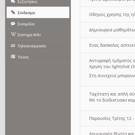
Συζητήσεις
Σύνδεσμοι
Οδηγιες χρησης της η
Συνομιλία
Δημιουργια μαθημάτω
Σύστημα Wiki
Ενας δασκαλος αστει
Τηλεσυνεργασία
Τοίχος
Αντιγραφή τμήματος ο
Χρηση του lightshot c
Στη συνεχεια μπορουν
Ταχύτατη και απλή σ
Με το διαδικτυακο κο
Παρουσίες Τρίτης 12 
Δημιουργία Βίντεο κα