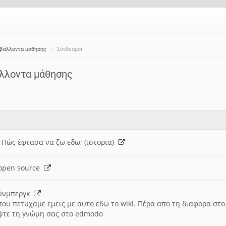
ιβάλλοντα μάθησης
Σύνδεσμοι
άλλοντα μάθησης
: Πώς έφτασα να ζω εδω; (ιστορια)
h open source
ούνμπεργκ
που πετυχαμε εμεις με αυτο εδω το wiki. Πέρα απο τη διαφορα στ
ψτε τη γνώμη σας στο edmodo