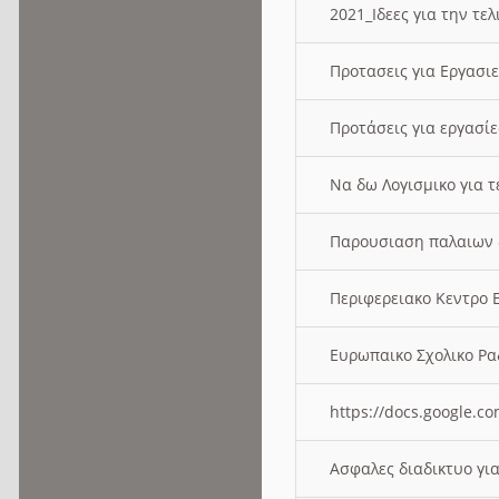
2021_Ιδεες για την τε
Προτασεις για Εργασι
Προτάσεις για εργασ
Να δω Λογισμικο για 
Παρουσιαση παλαιων 
Περιφερειακο Κεντρο
Ευρωπαικο Σχολικο 
https://docs.google
Ασφαλες διαδικτυο γι