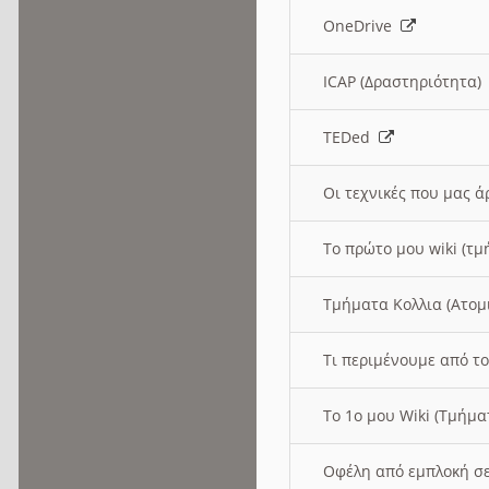
OneDrive
ICAP (Δραστηριότητα
TEDed
Οι τεχνικές που μας 
Το πρώτο μου wiki (τμ
Τμήματα Κολλια (Ατομ
Τι περιμένουμε από το
Το 1ο μου Wiki (Τμήμ
Οφέλη από εμπλοκή σε