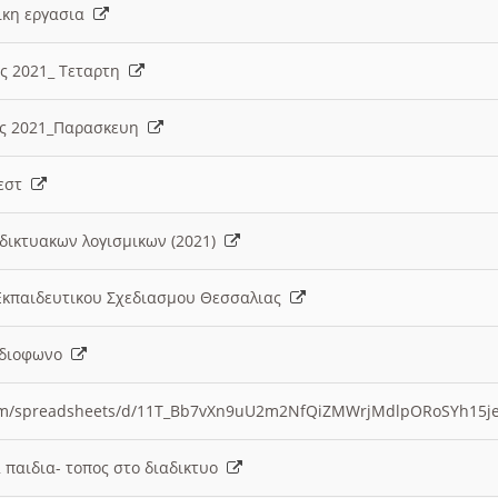
λικη εργασια
ες 2021_ Τεταρτη
ίες 2021_Παρασκευη
τεστ
δικτυακων λογισμικων (2021)
 Εκπαιδευτικου Σχεδιασμου Θεσσαλιας
Ραδιοφωνο
.com/spreadsheets/d/11T_Bb7vXn9uU2m2NfQiZMWrjMdlpORoSYh15j
α παιδια- τοπος στο διαδικτυο