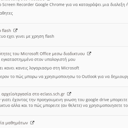
ο Screen Recorder Google Chrome για να καταγράψει μια διαλεξη 
μαθητες
ο flash
υο εχει γινει με χρηση flash
ότητες του Microsoft Office μεσω διαδικτυου
ι εγκαταστημμένο στον υπολογιστή μου
ει κανει κανεις λογαριασμο στη Microsoft
ερον το πώς μπορω να χρησιμοποιησω το Outlook για να δημιου
 αρχείο/εργασία στο eclass.sch.gr
 γιατι έχοντας την προηγουμενη γνωση του google drive μπορειτε 
ικτυο αλλα και το πώς μπορειτε (αν θελετε) να χρησιμοποιησετε το
υργία μαθημάτων