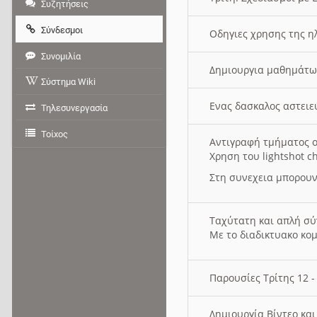
Συζητήσεις
Σύνδεσμοι
Οδηγιες χρησης της η
Συνομιλία
Δημιουργια μαθημάτω
Σύστημα Wiki
Ενας δασκαλος αστει
Τηλεσυνεργασία
Τοίχος
Αντιγραφή τμήματος ο
Χρηση του lightshot c
Στη συνεχεια μπορουν
Ταχύτατη και απλή σ
Με το διαδικτυακο κο
Παρουσίες Τρίτης 12 
Δημιουργία Βίντεο κα