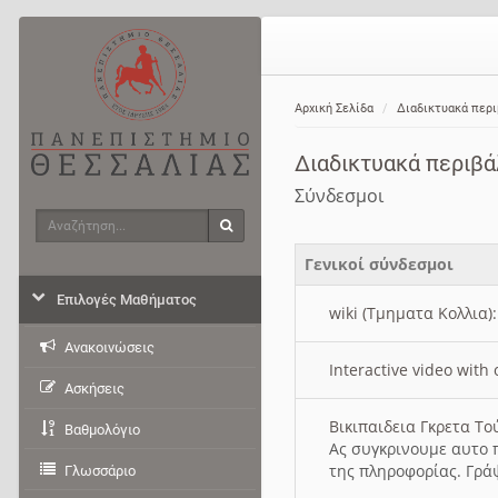
Αρχική Σελίδα
Διαδικτυακά περ
Διαδικτυακά περιβ
Σύνδεσμοι
Αναζήτηση
Αναζήτηση
Γενικοί σύνδεσμοι
Επιλογές Μαθήματος
wiki (Τμηματα Κολλια)
Ανακοινώσεις
Interactive video wit
Ασκήσεις
Βικιπαιδεια Γκρετα Τ
Βαθμολόγιο
Ας συγκρινουμε αυτο 
της πληροφορίας. Γρά
Γλωσσάριο