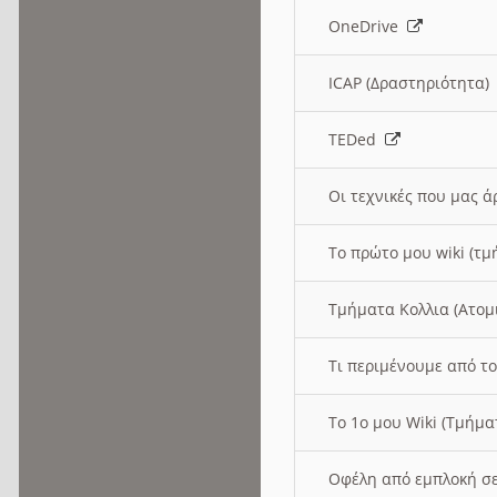
OneDrive
ICAP (Δραστηριότητα
TEDed
Οι τεχνικές που μας 
Το πρώτο μου wiki (τμ
Τμήματα Κολλια (Ατομ
Τι περιμένουμε από το
Το 1ο μου Wiki (Τμήμ
Οφέλη από εμπλοκή σε