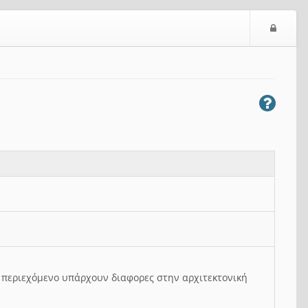
Ε
ί
σ
ο
δ
ο
ς
ο περιεχόμενο υπάρχουν διαφορες στην αρχιτεκτονική