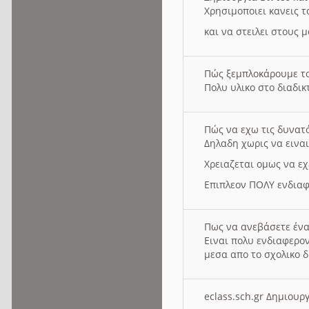
Χρησιμοποιει κανεις τ
και να στειλει στους 
Πώς ξεμπλοκάρουμε τ
Πολυ υλικο στο διαδικτ
Πώς να εχω τις δυνατ
Δηλαδη χωρις να εινα
Χρειαζεται ομως να εχ
Επιπλεον ΠΟΛΥ ενδιαφ
Πως να ανεβάσετε ένα
Ειναι πολυ ενδιαφερον
μεσα απο το σχολικο δ
eclass.sch.gr Δημιο