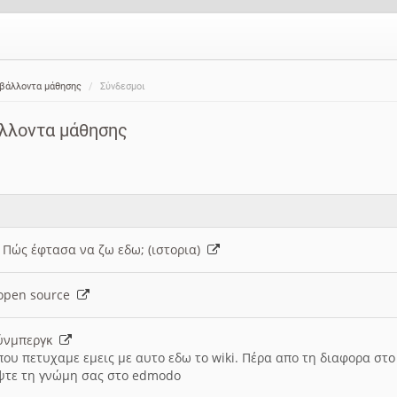
ιβάλλοντα μάθησης
Σύνδεσμοι
άλλοντα μάθησης
: Πώς έφτασα να ζω εδω; (ιστορια)
h open source
ούνμπεργκ
που πετυχαμε εμεις με αυτο εδω το wiki. Πέρα απο τη διαφορα στ
ψτε τη γνώμη σας στο edmodo