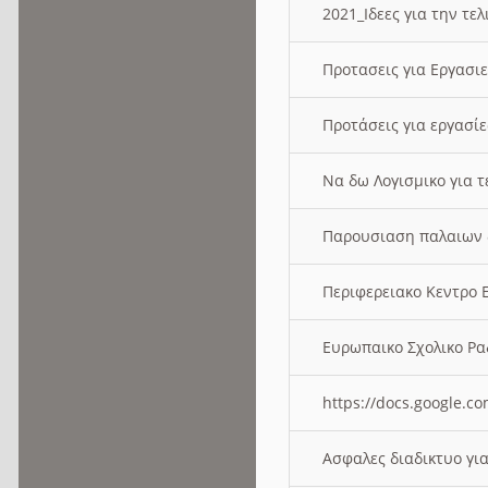
2021_Ιδεες για την τε
Προτασεις για Εργασι
Προτάσεις για εργασ
Να δω Λογισμικο για 
Παρουσιαση παλαιων 
Περιφερειακο Κεντρο
Ευρωπαικο Σχολικο 
https://docs.google
Ασφαλες διαδικτυο γι