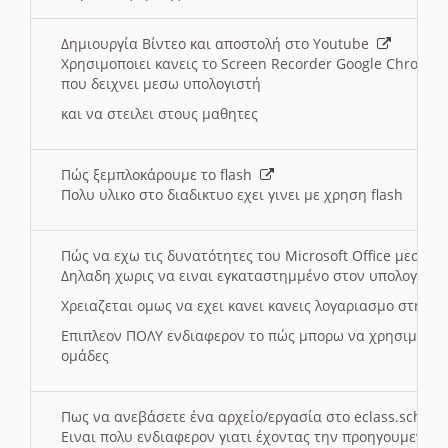
Δημιουργία Βίντεο και αποστολή στο Youtube
Χρησιμοποιει κανεις το Screen Recorder Google Chrome γ
που δειχνει μεσω υπολογιστή
και να στειλει στους μαθητες
Πώς ξεμπλοκάρουμε το flash
Πολυ υλικο στο διαδικτυο εχει γινει με χρηση flash
Πώς να εχω τις δυνατότητες του Microsoft Office μεσω 
Δηλαδη χωρις να ειναι εγκαταστημμένο στον υπολογιστή
Χρειαζεται ομως να εχει κανει κανεις λογαριασμο στη Mic
Επιπλεον ΠΟΛΥ ενδιαφερον το πώς μπορω να χρησιμοποι
ομάδες
Πως να ανεβάσετε ένα αρχείο/εργασία στο eclass.sch.gr
Ειναι πολυ ενδιαφερον γιατι έχοντας την προηγουμενη γ