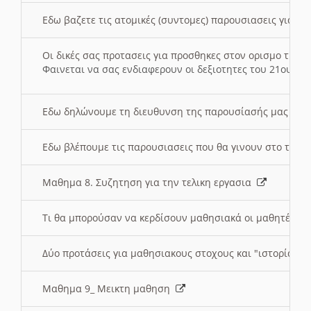
Εδω βαζετε τις ατομικές (συντομες) παρουσιασεις για κ
Οι δικές σας προτασεις για προσθηκες στον ορισμο της
Φαινεται να σας ενδιαφερουν οι δεξιοτητες του 21ου αι
Εδω δηλώνουμε τη διευθυνση της παρουσίασής μας στ
Εδω βλέπουμε τις παρουσιασεις που θα γινουν στο τμη
Μαθημα 8. Συζητηση για την τελικη εργασια
Τι θα μπορούσαν να κερδίσουν μαθησιακά οι μαθητές/τρ
Δύο προτάσεις για μαθησιακους στοχους και "ιστορία" μ
Μαθημα 9_ Μεικτη μαθηση