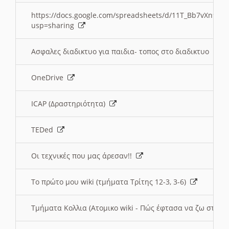
https://docs.google.com/spreadsheets/d/11T_Bb7vXn9
usp=sharing
Ασφαλες διαδικτυο για παιδια- τοπος στο διαδικτυο
OneDrive
ICAP (Δραστηριότητα)
TEDed
Οι τεχνικές που μας άρεσαν!!
Το πρώτο μου wiki (τμήματα Τρίτης 12-3, 3-6)
Τμήματα Κολλια (Ατομικο wiki - Πώς έφτασα να ζω στην 