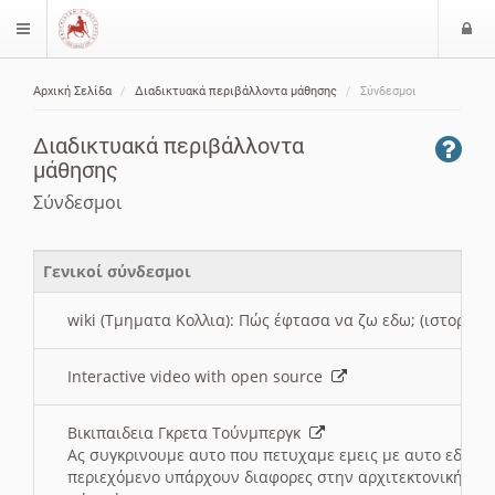
Ε
$langMenu
ί
Αρχική Σελίδα
Διαδικτυακά περιβάλλοντα μάθησης
Σύνδεσμοι
ο
ζήτηση
δ
Διαδικτυακά περιβάλλοντα
ο
μάθησης
ς
Σύνδεσμοι
Γενικοί σύνδεσμοι
wiki (Τμηματα Κολλια): Πώς έφτασα να ζω εδω; (ιστορια)
Interactive video with open source
Βικιπαιδεια Γκρετα Τούνμπεργκ
Ας συγκρινουμε αυτο που πετυχαμε εμεις με αυτο εδω το
περιεχόμενο υπάρχουν διαφορες στην αρχιτεκτονική της