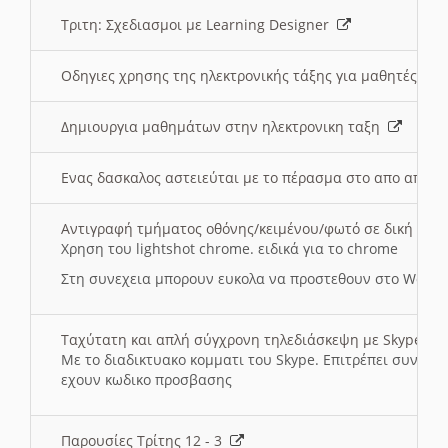
Τριτη: Σχεδιασμοι με Learning Designer
Οδηγιες χρησης της ηλεκτρονικής τάξης για μαθητές
Δημιουργια μαθημάτων στην ηλεκτρονικη ταξη
Ενας δασκαλος αστειεύται με το πέρασμα στο απο αποσ
Αντιγραφή τμήματος οθόνης/κειμένου/φωτό σε δική σας
Χρηση του lightshot chrome. ειδικά για το chrome
Στη συνεχεια μπορουν ευκολα να προστεθουν στο Word 
Ταχύτατη και απλή σύγχρονη τηλεδιάσκεψη με Skype
Με το διαδικτυακο κομματι του Skype. Επιτρέπει συνδε
εχουν κωδικο προσβασης
Παρουσίες Τρίτης 12 - 3