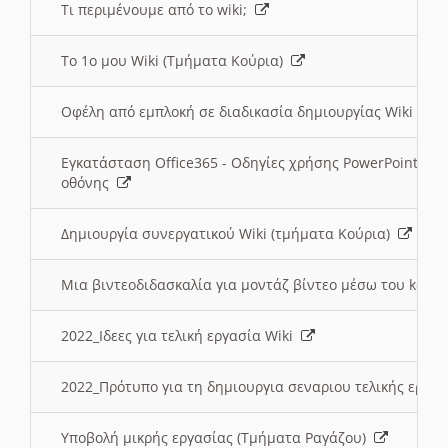
Τι περιμένουμε από το wiki;
Το 1ο μου Wiki (Τμήματα Κούρια)
Οφέλη από εμπλοκή σε διαδικασία δημιουργίας Wiki (Τ
Εγκατάσταση Office365 - Οδηγίες χρήσης PowerPoint γι
οθόνης
Δημιουργία συνεργατικού Wiki (τμήματα Κούρια)
Μια βιντεοδιδασκαλία για μοντάζ βίντεο μέσω του kden
2022_Ιδεες για τελική εργασία Wiki
2022_Πρότυπο για τη δημιουργια σεναριου τελικής εργα
Υποβολή μικρής εργασίας (Τμήματα Ραγάζου)