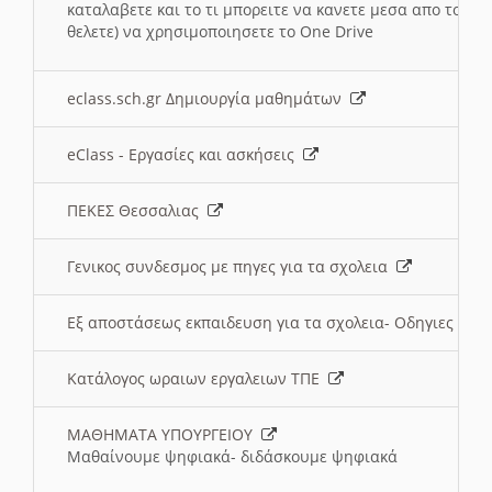
καταλαβετε και το τι μπορειτε να κανετε μεσα απο το σχο
θελετε) να χρησιμοποιησετε το One Drive
eclass.sch.gr Δημιουργία μαθημάτων
eClass - Εργασίες και ασκήσεις
ΠΕΚΕΣ Θεσσαλιας
Γενικος συνδεσμος με πηγες για τα σχολεια
Εξ αποστάσεως εκπαιδευση για τα σχολεια- Οδηγιες
Κατάλογος ωραιων εργαλειων ΤΠΕ
ΜΑΘΗΜΑΤΑ ΥΠΟΥΡΓΕΙΟΥ
Μαθαίνουμε ψηφιακά- διδάσκουμε ψηφιακά