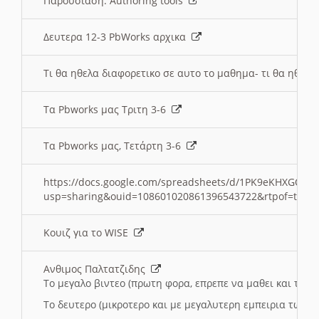
Παρουσιαση: Authoring tools
Δευτερα 12-3 PbWorks αρχικα
Τι θα ηθελα διαφορετικο σε αυτο το μαθημα- τι θα ηθελα
Τα Pbworks μας Τριτη 3-6
Τα Pbworks μας, Τετάρτη 3-6
https://docs.google.com/spreadsheets/d/1PK9eKHXGOJLZ
usp=sharing&ouid=108601020861396543722&rtpof=true
Κουιζ για το WISE
Ανθιμος Παλτατζιδης
Το μεγαλο βιντεο (πρωτη φορα, επρεπε να μαθει και το C
Το δευτερο (μικροτερο και με μεγαλυτερη εμπειρια τωρα)