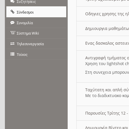
Συζητήσεις
Σύνδεσμοι
Οδηγιες χρησης της η
Συνομιλία
Δημιουργια μαθημάτω
Σύστημα Wiki
Ενας δασκαλος αστει
Τηλεσυνεργασία
Τοίχος
Αντιγραφή τμήματος ο
Χρηση του lightshot c
Στη συνεχεια μπορουν
Ταχύτατη και απλή σ
Με το διαδικτυακο κο
Παρουσίες Τρίτης 12 
Δημιουργία Βίντεο κα