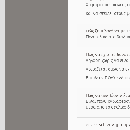
Χρησιμοποιει κανεις τ
και να στειλει στους 
Πώς ξεμπλοκάρουμε τ
Πολυ υλικο στο διαδικτ
Πώς να εχω τις δυνατ
Δηλαδη χωρις να εινα
Χρειαζεται ομως να εχ
Επιπλεον ΠΟΛΥ ενδιαφ
Πως να ανεβάσετε ένα
Ειναι πολυ ενδιαφερον
μεσα απο το σχολικο δ
eclass.sch.gr Δημιο