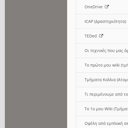
OneDrive
ICAP (Δραστηριότητα
TEDed
Οι τεχνικές που μας 
Το πρώτο μου wiki (τμ
Τμήματα Κολλια (Ατομ
Τι περιμένουμε από το
Το 1ο μου Wiki (Τμήμ
Οφέλη από εμπλοκή σε