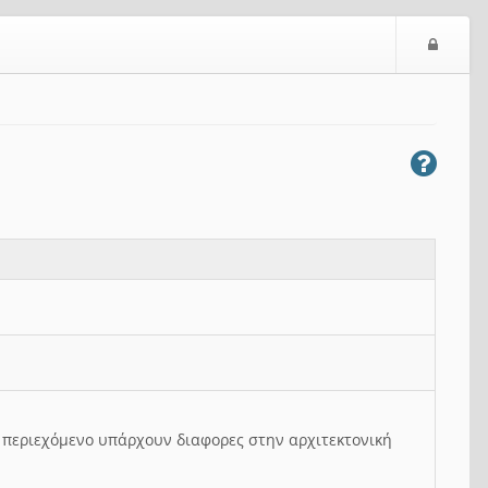
Ε
ί
σ
ο
δ
ο
ς
ο περιεχόμενο υπάρχουν διαφορες στην αρχιτεκτονική