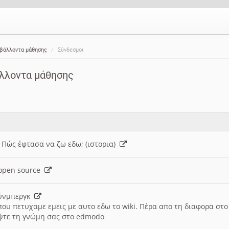
ιβάλλοντα μάθησης
Σύνδεσμοι
άλλοντα μάθησης
: Πώς έφτασα να ζω εδω; (ιστορια)
h open source
ούνμπεργκ
που πετυχαμε εμεις με αυτο εδω το wiki. Πέρα απο τη διαφορα στ
ψτε τη γνώμη σας στο edmodo