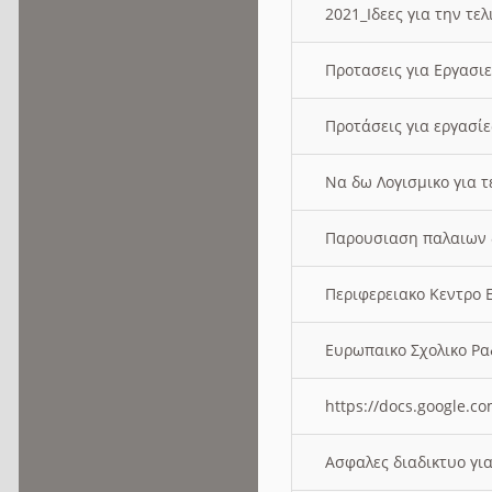
2021_Ιδεες για την τε
Προτασεις για Εργασι
Προτάσεις για εργασ
Να δω Λογισμικο για 
Παρουσιαση παλαιων 
Περιφερειακο Κεντρο
Ευρωπαικο Σχολικο 
https://docs.google
Ασφαλες διαδικτυο γι