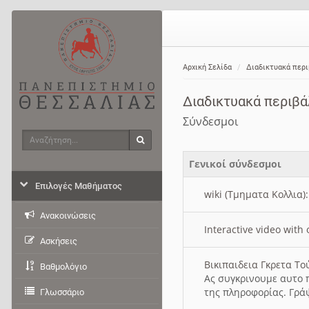
Αρχική Σελίδα
Διαδικτυακά περ
Διαδικτυακά περιβ
Σύνδεσμοι
Αναζήτηση
Αναζήτηση
Γενικοί σύνδεσμοι
Επιλογές Μαθήματος
wiki (Τμηματα Κολλια)
Ανακοινώσεις
Interactive video wit
Ασκήσεις
Βικιπαιδεια Γκρετα Τ
Βαθμολόγιο
Ας συγκρινουμε αυτο 
της πληροφορίας. Γρά
Γλωσσάριο