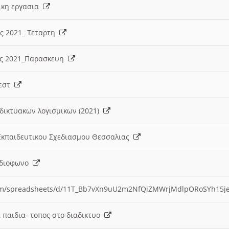
λικη εργασια
ες 2021_ Τεταρτη
ίες 2021_Παρασκευη
τεστ
δικτυακων λογισμικων (2021)
 Εκπαιδευτικου Σχεδιασμου Θεσσαλιας
Ραδιοφωνο
.com/spreadsheets/d/11T_Bb7vXn9uU2m2NfQiZMWrjMdlpORoSYh15j
α παιδια- τοπος στο διαδικτυο