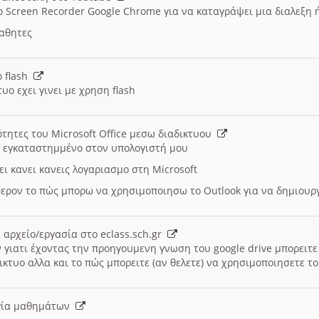
ο Screen Recorder Google Chrome για να καταγράψει μια διαλεξη 
μαθητες
ο flash
υο εχει γινει με χρηση flash
ότητες του Microsoft Office μεσω διαδικτυου
ι εγκαταστημμένο στον υπολογιστή μου
ει κανει κανεις λογαριασμο στη Microsoft
ερον το πώς μπορω να χρησιμοποιησω το Outlook για να δημιου
 αρχείο/εργασία στο eclass.sch.gr
 γιατι έχοντας την προηγουμενη γνωση του google drive μπορειτε 
ικτυο αλλα και το πώς μπορειτε (αν θελετε) να χρησιμοποιησετε το
υργία μαθημάτων