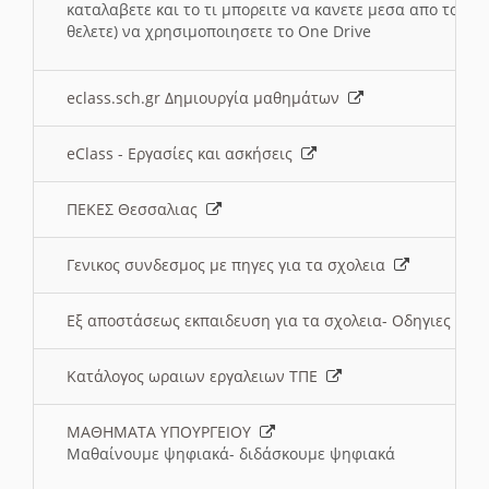
καταλαβετε και το τι μπορειτε να κανετε μεσα απο το σχο
θελετε) να χρησιμοποιησετε το One Drive
eclass.sch.gr Δημιουργία μαθημάτων
eClass - Εργασίες και ασκήσεις
ΠΕΚΕΣ Θεσσαλιας
Γενικος συνδεσμος με πηγες για τα σχολεια
Εξ αποστάσεως εκπαιδευση για τα σχολεια- Οδηγιες
Κατάλογος ωραιων εργαλειων ΤΠΕ
ΜΑΘΗΜΑΤΑ ΥΠΟΥΡΓΕΙΟΥ
Μαθαίνουμε ψηφιακά- διδάσκουμε ψηφιακά