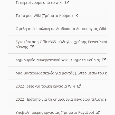
Τι περιμένουμε από το wiki;
Το 1ο μου Wiki (Τμήματα Κούρια)
Οφέλη από εμπλοκή σε διαδικασία δημιουργίας Wiki (Τ
Εγκατάσταση Office365 - Οδηγίες χρήσης PowerPoint γι
οθόνης
Δημιουργία συνεργατικού Wiki (τμήματα Κούρια)
Μια βιντεοδιδασκαλία για μοντάζ βίντεο μέσω του kden
2022_Ιδεες για τελική εργασία Wiki
2022_Πρότυπο για τη δημιουργια σεναριου τελικής εργα
Υποβολή μικρής εργασίας (Τμήματα Ραγάζου)