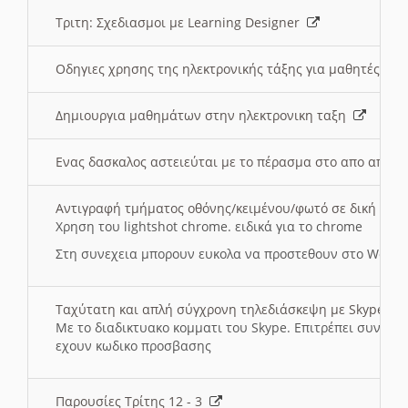
Τριτη: Σχεδιασμοι με Learning Designer
Οδηγιες χρησης της ηλεκτρονικής τάξης για μαθητές
Δημιουργια μαθημάτων στην ηλεκτρονικη ταξη
Ενας δασκαλος αστειεύται με το πέρασμα στο απο αποσ
Αντιγραφή τμήματος οθόνης/κειμένου/φωτό σε δική σας
Χρηση του lightshot chrome. ειδικά για το chrome
Στη συνεχεια μπορουν ευκολα να προστεθουν στο Word 
Ταχύτατη και απλή σύγχρονη τηλεδιάσκεψη με Skype
Με το διαδικτυακο κομματι του Skype. Επιτρέπει συνδε
εχουν κωδικο προσβασης
Παρουσίες Τρίτης 12 - 3