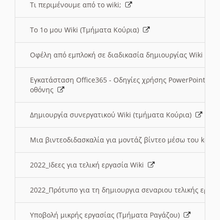
Τι περιμένουμε από το wiki;
Το 1ο μου Wiki (Τμήματα Κούρια)
Οφέλη από εμπλοκή σε διαδικασία δημιουργίας Wiki (Τ
Εγκατάσταση Office365 - Οδηγίες χρήσης PowerPoint γι
οθόνης
Δημιουργία συνεργατικού Wiki (τμήματα Κούρια)
Μια βιντεοδιδασκαλία για μοντάζ βίντεο μέσω του kden
2022_Ιδεες για τελική εργασία Wiki
2022_Πρότυπο για τη δημιουργια σεναριου τελικής εργα
Υποβολή μικρής εργασίας (Τμήματα Ραγάζου)