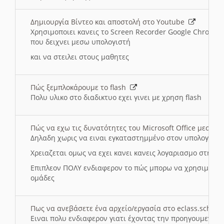
Δημιουργία Βίντεο και αποστολή στο Youtube
Χρησιμοποιει κανεις το Screen Recorder Google Chrome γ
που δειχνει μεσω υπολογιστή
και να στειλει στους μαθητες
Πώς ξεμπλοκάρουμε το flash
Πολυ υλικο στο διαδικτυο εχει γινει με χρηση flash
Πώς να εχω τις δυνατότητες του Microsoft Office μεσω 
Δηλαδη χωρις να ειναι εγκαταστημμένο στον υπολογιστή
Χρειαζεται ομως να εχει κανει κανεις λογαριασμο στη Mic
Επιπλεον ΠΟΛΥ ενδιαφερον το πώς μπορω να χρησιμοποι
ομάδες
Πως να ανεβάσετε ένα αρχείο/εργασία στο eclass.sch.gr
Ειναι πολυ ενδιαφερον γιατι έχοντας την προηγουμενη γ