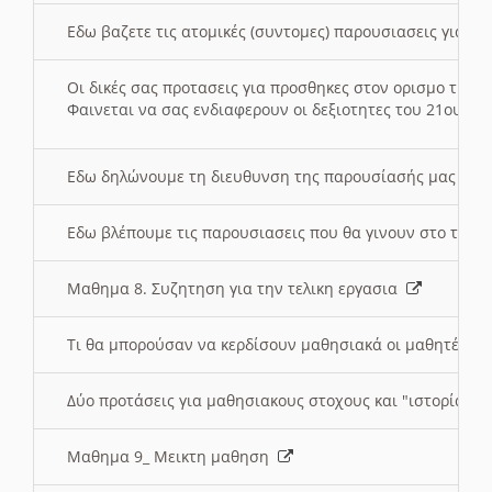
Εδω βαζετε τις ατομικές (συντομες) παρουσιασεις για κ
Οι δικές σας προτασεις για προσθηκες στον ορισμο της
Φαινεται να σας ενδιαφερουν οι δεξιοτητες του 21ου αι
Εδω δηλώνουμε τη διευθυνση της παρουσίασής μας στ
Εδω βλέπουμε τις παρουσιασεις που θα γινουν στο τμη
Μαθημα 8. Συζητηση για την τελικη εργασια
Τι θα μπορούσαν να κερδίσουν μαθησιακά οι μαθητές/τρ
Δύο προτάσεις για μαθησιακους στοχους και "ιστορία" μ
Μαθημα 9_ Μεικτη μαθηση