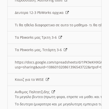
Παρουσιαση: Authoring tools
Δευτερα 12-3 PbWorks αρχικα
Τι θα ηθελα διαφορετικο σε αυτο το μαθημα- τι θα ηθελα
Τα Pbworks μας Τριτη 3-6
Τα Pbworks μας, Τετάρτη 3-6
https://docs.google.com/spreadsheets/d/1PK9eKHXGOJLZ
usp=sharing&ouid=108601020861396543722&rtpof=true
Κουιζ για το WISE
Ανθιμος Παλτατζιδης
Το μεγαλο βιντεο (πρωτη φορα, επρεπε να μαθει και το C
Το δευτερο (μικροτερο και με μεγαλυτερη εμπειρια τωρα)