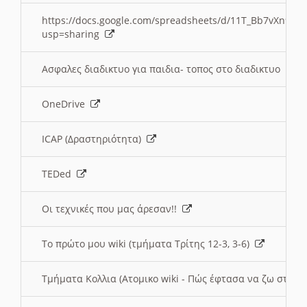
https://docs.google.com/spreadsheets/d/11T_Bb7vXn9
usp=sharing
Ασφαλες διαδικτυο για παιδια- τοπος στο διαδικτυο
OneDrive
ICAP (Δραστηριότητα)
TEDed
Οι τεχνικές που μας άρεσαν!!
Το πρώτο μου wiki (τμήματα Τρίτης 12-3, 3-6)
Τμήματα Κολλια (Ατομικο wiki - Πώς έφτασα να ζω στην 