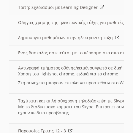
Τριτη: Σχεδιασμοι με Learning Designer
Οδηγιες χρησης της ηλεκτρονικής τάξης για μαθητές
Δημιουργια μαθημάτων στην ηλεκτρονικη ταξη
Ενας δασκαλος αστειεύται με το πέρασμα στο απο αποσ
Αντιγραφή τμήματος οθόνης/κειμένου/φωτό σε δική σας
Χρηση του lightshot chrome. ειδικά για το chrome
Στη συνεχεια μπορουν ευκολα να προστεθουν στο Word 
Ταχύτατη και απλή σύγχρονη τηλεδιάσκεψη με Skype
Με το διαδικτυακο κομματι του Skype. Επιτρέπει συνδε
εχουν κωδικο προσβασης
Παρουσίες Τρίτης 12 - 3