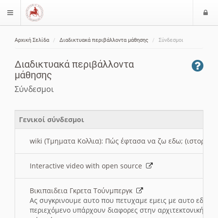
Ε
$langMenu
ί
Αρχική Σελίδα
Διαδικτυακά περιβάλλοντα μάθησης
Σύνδεσμοι
ο
ζήτηση
δ
Διαδικτυακά περιβάλλοντα
ο
μάθησης
ς
Σύνδεσμοι
Γενικοί σύνδεσμοι
wiki (Τμηματα Κολλια): Πώς έφτασα να ζω εδω; (ιστορια)
Interactive video with open source
Βικιπαιδεια Γκρετα Τούνμπεργκ
Ας συγκρινουμε αυτο που πετυχαμε εμεις με αυτο εδω το
περιεχόμενο υπάρχουν διαφορες στην αρχιτεκτονική της