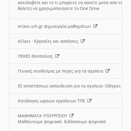
καταλαβετε και το τι μπορειτε να κανετε μεσα απο το σχο
θελετε) να χρησιμοποιησετε το One Drive
eclass.sch.gr Δημιουργία μαθημάτων
eClass - Εργασίες και ασκήσεις
ΠΕΚΕΣ Θεσσαλιας
Γενικος συνδεσμος με πηγες για τα σχολεια
Εξ αποστάσεως εκπαιδευση για τα σχολεια- Οδηγιες
Κατάλογος ωραιων εργαλειων ΤΠΕ
ΜΑΘΗΜΑΤΑ ΥΠΟΥΡΓΕΙΟΥ
Μαθαίνουμε ψηφιακά- διδάσκουμε ψηφιακά