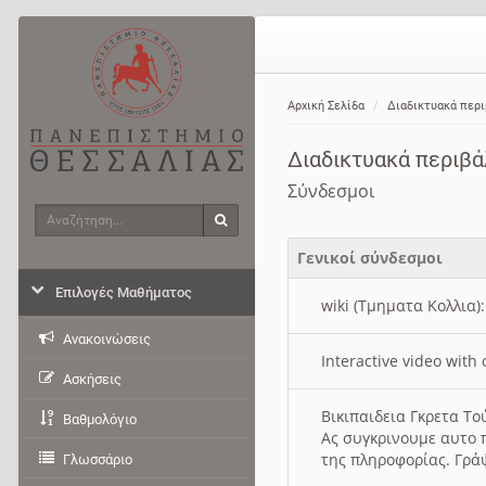
Αρχική Σελίδα
Διαδικτυακά περ
Διαδικτυακά περιβ
Σύνδεσμοι
Αναζήτηση
Αναζήτηση
Γενικοί σύνδεσμοι
Επιλογές Μαθήματος
wiki (Τμηματα Κολλια)
Ανακοινώσεις
Interactive video wit
Ασκήσεις
Βικιπαιδεια Γκρετα Τ
Βαθμολόγιο
Ας συγκρινουμε αυτο 
της πληροφορίας. Γρά
Γλωσσάριο