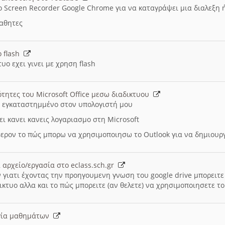
ο Screen Recorder Google Chrome για να καταγράψει μια διαλεξη 
μαθητες
ο flash
υο εχει γινει με χρηση flash
ότητες του Microsoft Office μεσω διαδικτυου
ι εγκαταστημμένο στον υπολογιστή μου
ει κανει κανεις λογαριασμο στη Microsoft
ερον το πώς μπορω να χρησιμοποιησω το Outlook για να δημιου
 αρχείο/εργασία στο eclass.sch.gr
 γιατι έχοντας την προηγουμενη γνωση του google drive μπορειτε 
ικτυο αλλα και το πώς μπορειτε (αν θελετε) να χρησιμοποιησετε το
υργία μαθημάτων