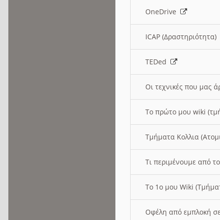
OneDrive
ICAP (Δραστηριότητα
TEDed
Οι τεχνικές που μας 
Το πρώτο μου wiki (τμ
Τμήματα Κολλια (Ατομ
Τι περιμένουμε από το
Το 1ο μου Wiki (Τμήμ
Οφέλη από εμπλοκή σε