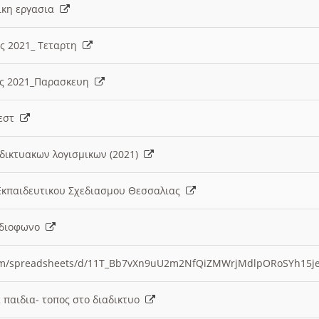
λικη εργασια
ες 2021_ Τεταρτη
ίες 2021_Παρασκευη
τεστ
δικτυακων λογισμικων (2021)
 Εκπαιδευτικου Σχεδιασμου Θεσσαλιας
Ραδιοφωνο
.com/spreadsheets/d/11T_Bb7vXn9uU2m2NfQiZMWrjMdlpORoSYh15j
α παιδια- τοπος στο διαδικτυο