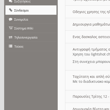
Συζητήσεις
Σύνδεσμοι
Οδηγιες χρησης της η
Συνομιλία
Δημιουργια μαθημάτω
Σύστημα Wiki
Ενας δασκαλος αστει
Τηλεσυνεργασία
Τοίχος
Αντιγραφή τμήματος ο
Χρηση του lightshot c
Στη συνεχεια μπορουν
Ταχύτατη και απλή σ
Με το διαδικτυακο κο
Παρουσίες Τρίτης 12 
Δημιουργία Βίντεο κα