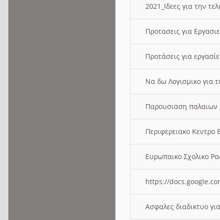
2021_Ιδεες για την τε
Προτασεις για Εργασι
Προτάσεις για εργασ
Να δω Λογισμικο για 
Παρουσιαση παλαιων 
Περιφερειακο Κεντρο
Ευρωπαικο Σχολικο 
https://docs.google
Ασφαλες διαδικτυο γι