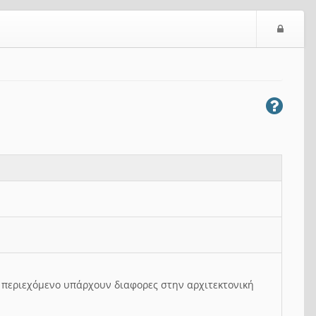
Ε
ί
σ
ο
δ
ο
ς
ο περιεχόμενο υπάρχουν διαφορες στην αρχιτεκτονική