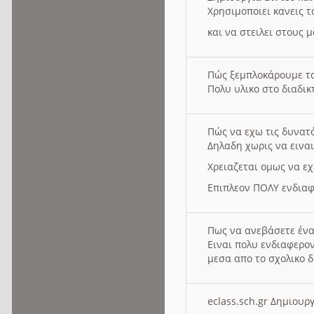
Χρησιμοποιει κανεις τ
και να στειλει στους 
Πώς ξεμπλοκάρουμε τ
Πολυ υλικο στο διαδικτ
Πώς να εχω τις δυνατ
Δηλαδη χωρις να εινα
Χρειαζεται ομως να εχ
Επιπλεον ΠΟΛΥ ενδιαφ
Πως να ανεβάσετε ένα
Ειναι πολυ ενδιαφερον
μεσα απο το σχολικο δ
eclass.sch.gr Δημιο