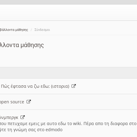
ιβάλλοντα μάθησης
Σύνδεσμοι
άλλοντα μάθησης
: Πώς έφτασα να ζω εδω; (ιστορια)
h open source
ούνμπεργκ
που πετυχαμε εμεις με αυτο εδω το wiki. Πέρα απο τη διαφορα στ
ψτε τη γνώμη σας στο edmodo