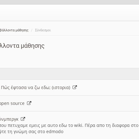
ιβάλλοντα μάθησης
Σύνδεσμοι
άλλοντα μάθησης
: Πώς έφτασα να ζω εδω; (ιστορια)
h open source
ούνμπεργκ
που πετυχαμε εμεις με αυτο εδω το wiki. Πέρα απο τη διαφορα στ
ψτε τη γνώμη σας στο edmodo