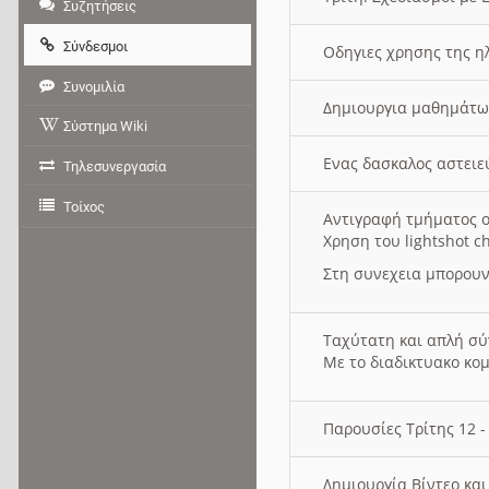
Συζητήσεις
Σύνδεσμοι
Οδηγιες χρησης της η
Συνομιλία
Δημιουργια μαθημάτω
Σύστημα Wiki
Ενας δασκαλος αστει
Τηλεσυνεργασία
Τοίχος
Αντιγραφή τμήματος ο
Χρηση του lightshot c
Στη συνεχεια μπορουν
Ταχύτατη και απλή σ
Με το διαδικτυακο κο
Παρουσίες Τρίτης 12 
Δημιουργία Βίντεο κα