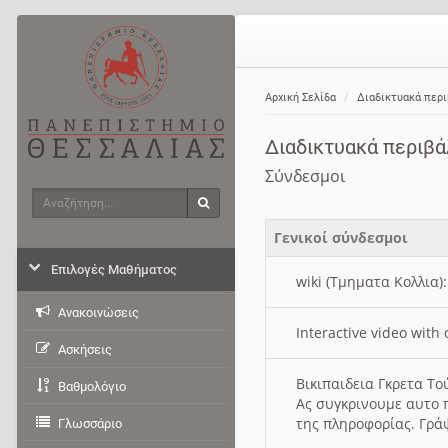
Αρχική Σελίδα
Διαδικτυακά περ
Διαδικτυακά περιβ
Σύνδεσμοι
Αναζήτηση
Αναζήτηση
Γενικοί σύνδεσμοι
Επιλογές Μαθήματος
wiki (Τμηματα Κολλια)
Ανακοινώσεις
Interactive video wit
Ασκήσεις
Βικιπαιδεια Γκρετα Τ
Βαθμολόγιο
Ας συγκρινουμε αυτο 
της πληροφορίας. Γρά
Γλωσσάριο