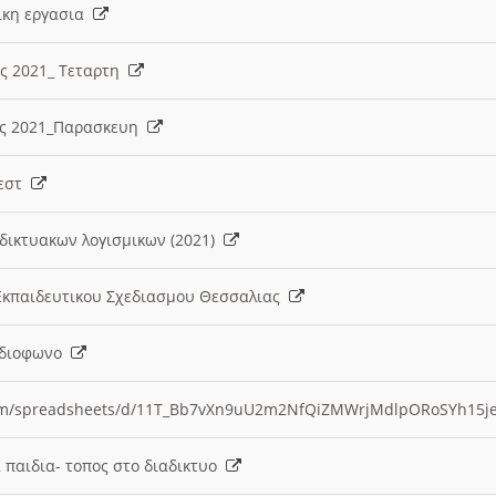
λικη εργασια
ες 2021_ Τεταρτη
ίες 2021_Παρασκευη
τεστ
δικτυακων λογισμικων (2021)
 Εκπαιδευτικου Σχεδιασμου Θεσσαλιας
Ραδιοφωνο
.com/spreadsheets/d/11T_Bb7vXn9uU2m2NfQiZMWrjMdlpORoSYh15j
α παιδια- τοπος στο διαδικτυο