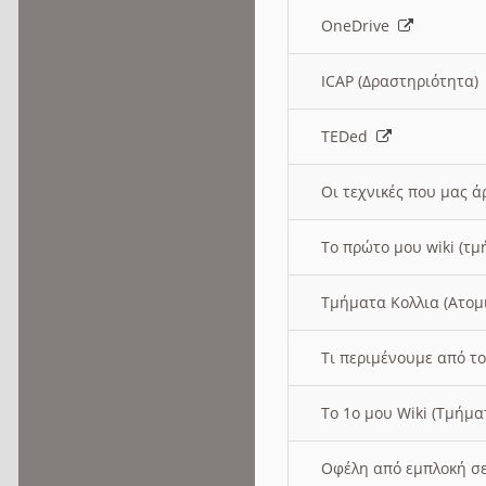
OneDrive
ICAP (Δραστηριότητα
TEDed
Οι τεχνικές που μας 
Το πρώτο μου wiki (τμ
Τμήματα Κολλια (Ατομ
Τι περιμένουμε από το
Το 1ο μου Wiki (Τμήμ
Οφέλη από εμπλοκή σε