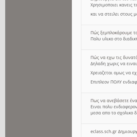
Χρησιμοποιει κανεις τ
και να στειλει στους 
Πώς ξεμπλοκάρουμε τ
Πολυ υλικο στο διαδικτ
Πώς να εχω τις δυνατ
Δηλαδη χωρις να εινα
Χρειαζεται ομως να εχ
Επιπλεον ΠΟΛΥ ενδιαφ
Πως να ανεβάσετε ένα
Ειναι πολυ ενδιαφερον
μεσα απο το σχολικο δ
eclass.sch.gr Δημιο