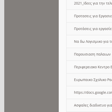
2021_Ιδεες για την τε
Προτασεις για Εργασι
Προτάσεις για εργασ
Να δω Λογισμικο για 
Παρουσιαση παλαιων 
Περιφερειακο Κεντρο
Ευρωπαικο Σχολικο 
https://docs.google
Ασφαλες διαδικτυο γι