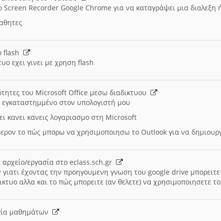
ο Screen Recorder Google Chrome για να καταγράψει μια διαλεξη 
μαθητες
ο flash
υο εχει γινει με χρηση flash
ότητες του Microsoft Office μεσω διαδικτυου
ι εγκαταστημμένο στον υπολογιστή μου
ει κανει κανεις λογαριασμο στη Microsoft
ερον το πώς μπορω να χρησιμοποιησω το Outlook για να δημιου
 αρχείο/εργασία στο eclass.sch.gr
 γιατι έχοντας την προηγουμενη γνωση του google drive μπορειτε 
ικτυο αλλα και το πώς μπορειτε (αν θελετε) να χρησιμοποιησετε το
υργία μαθημάτων