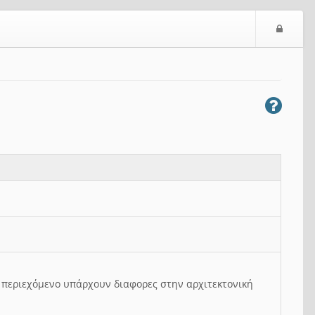
Ε
ί
σ
ο
δ
ο
ς
ο περιεχόμενο υπάρχουν διαφορες στην αρχιτεκτονική