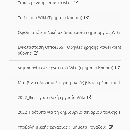
Τι περιμένουμε από το wiki;
Το 1ο μου Wiki (Τμήματα Κούρια)
Οφέλη από εμπλοκή σε διαδικασία δημιουργίας Wiki (Τ
Εγκατάσταση Office365 - Οδηγίες χρήσης PowerPoint γι
οθόνης
Δημιουργία συνεργατικού Wiki (τμήματα Κούρια)
Μια βιντεοδιδασκαλία για μοντάζ βίντεο μέσω του kden
2022_Ιδεες για τελική εργασία Wiki
2022_Πρότυπο για τη δημιουργια σεναριου τελικής εργα
Υποβολή μικρής εργασίας (Τμήματα Ραγάζου)