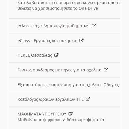
καταλαβετε και το τι μπορειτε να κανετε μεσα απο το σχο
θελετε) να χρησιμοποιησετε το One Drive
eclass.sch.gr Δημιουργία μαθημάτων
eClass - Εργασίες και ασκήσεις
ΠΕΚΕΣ Θεσσαλιας
Γενικος συνδεσμος με πηγες για τα σχολεια
Εξ αποστάσεως εκπαιδευση για τα σχολεια- Οδηγιες
Κατάλογος ωραιων εργαλειων ΤΠΕ
ΜΑΘΗΜΑΤΑ ΥΠΟΥΡΓΕΙΟΥ
Μαθαίνουμε ψηφιακά- διδάσκουμε ψηφιακά