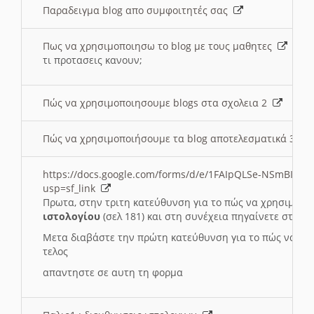
Παραδειγμα blog απο συμφοιτητές σας
Πως να χρησιμοποιησω το blog με τους μαθητες
τι προτασεις κανουν;
Πώς να χρησιμοποιησουμε blogs στα σχολεια 2
Πώς να χρησιμοποιήσουμε τα blog αποτελεσματικά 3
https://docs.google.com/forms/d/e/1FAIpQLSe-NSmBI-x
usp=sf_link
Πρωτα, στην τριτη κατεύθυνση για το πώς να χρησιμοποι
ιστολογίου
(σελ 181) και στη συνέχεια πηγαίνετε στο
Συ
Μετα διαβάστε την πρώτη κατεύθυνση για το πώς να χρη
τελος
απαντηστε σε αυτη τη φορμα