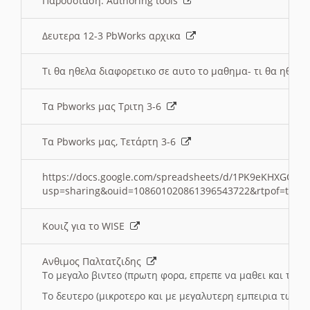
Παρουσιαση: Authoring tools
Δευτερα 12-3 PbWorks αρχικα
Τι θα ηθελα διαφορετικο σε αυτο το μαθημα- τι θα ηθελα
Τα Pbworks μας Τριτη 3-6
Τα Pbworks μας, Τετάρτη 3-6
https://docs.google.com/spreadsheets/d/1PK9eKHXGOJLZ
usp=sharing&ouid=108601020861396543722&rtpof=true
Κουιζ για το WISE
Ανθιμος Παλτατζιδης
Το μεγαλο βιντεο (πρωτη φορα, επρεπε να μαθει και το C
Το δευτερο (μικροτερο και με μεγαλυτερη εμπειρια τωρα)