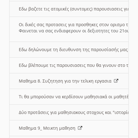
Εδω βαζετε τις ατομικές (συντομες) παρουσιασεις για κ
Οι δικές σας προτασεις για προσθηκες στον ορισμο της
Φαινεται να σας ενδιαφερουν οι δεξιοτητες του 21ου αι
Εδω δηλώνουμε τη διευθυνση της παρουσίασής μας στ
Εδω βλέπουμε τις παρουσιασεις που θα γινουν στο τμη
Μαθημα 8. Συζητηση για την τελικη εργασια
Τι θα μπορούσαν να κερδίσουν μαθησιακά οι μαθητές/τρ
Δύο προτάσεις για μαθησιακους στοχους και "ιστορία" μ
Μαθημα 9_ Μεικτη μαθηση