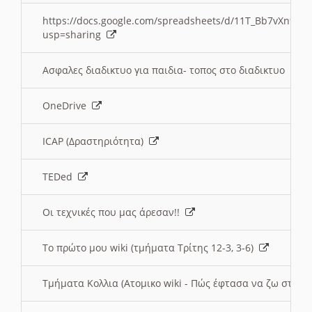
https://docs.google.com/spreadsheets/d/11T_Bb7vXn9
usp=sharing
Ασφαλες διαδικτυο για παιδια- τοπος στο διαδικτυο
OneDrive
ICAP (Δραστηριότητα)
TEDed
Οι τεχνικές που μας άρεσαν!!
Το πρώτο μου wiki (τμήματα Τρίτης 12-3, 3-6)
Τμήματα Κολλια (Ατομικο wiki - Πώς έφτασα να ζω στην 