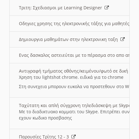
Τριτη: Σχεδιασμοι με Learning Designer
Οδηγιες χρησης της ηλεκτρονικής τάξης για μαθητές
Δημιουργια μαθημάτων στην ηλεκτρονικη ταξη
Ενας δασκαλος αστειεύται με το πέρασμα στο απο αποσ
Αντιγραφή τμήματος οθόνης/κειμένου/φωτό σε δική σας
Χρηση του lightshot chrome. ειδικά για το chrome
Στη συνεχεια μπορουν ευκολα να προστεθουν στο Word 
Ταχύτατη και απλή σύγχρονη τηλεδιάσκεψη με Skype
Με το διαδικτυακο κομματι του Skype. Επιτρέπει συνδε
εχουν κωδικο προσβασης
Παρουσίες Τρίτης 12 - 3