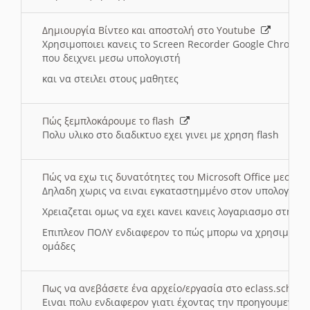
Δημιουργία Βίντεο και αποστολή στο Youtube
Χρησιμοποιει κανεις το Screen Recorder Google Chrome γ
που δειχνει μεσω υπολογιστή
και να στειλει στους μαθητες
Πώς ξεμπλοκάρουμε το flash
Πολυ υλικο στο διαδικτυο εχει γινει με χρηση flash
Πώς να εχω τις δυνατότητες του Microsoft Office μεσω 
Δηλαδη χωρις να ειναι εγκαταστημμένο στον υπολογιστή
Χρειαζεται ομως να εχει κανει κανεις λογαριασμο στη Mic
Επιπλεον ΠΟΛΥ ενδιαφερον το πώς μπορω να χρησιμοποι
ομάδες
Πως να ανεβάσετε ένα αρχείο/εργασία στο eclass.sch.gr
Ειναι πολυ ενδιαφερον γιατι έχοντας την προηγουμενη γ