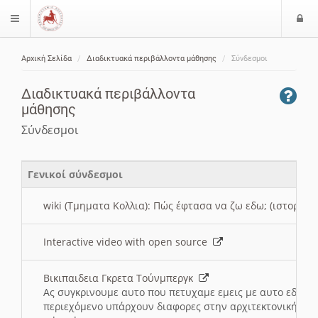
Ε
$langMenu
ί
Αρχική Σελίδα
Διαδικτυακά περιβάλλοντα μάθησης
Σύνδεσμοι
ο
ζήτηση
δ
Διαδικτυακά περιβάλλοντα
ο
μάθησης
ς
Σύνδεσμοι
Γενικοί σύνδεσμοι
wiki (Τμηματα Κολλια): Πώς έφτασα να ζω εδω; (ιστορια)
Interactive video with open source
Βικιπαιδεια Γκρετα Τούνμπεργκ
Ας συγκρινουμε αυτο που πετυχαμε εμεις με αυτο εδω το
περιεχόμενο υπάρχουν διαφορες στην αρχιτεκτονική της