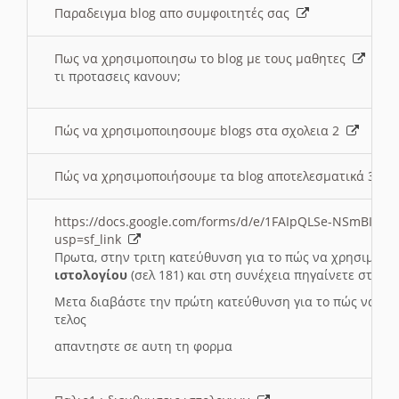
Παραδειγμα blog απο συμφοιτητές σας
Πως να χρησιμοποιησω το blog με τους μαθητες
τι προτασεις κανουν;
Πώς να χρησιμοποιησουμε blogs στα σχολεια 2
Πώς να χρησιμοποιήσουμε τα blog αποτελεσματικά 3
https://docs.google.com/forms/d/e/1FAIpQLSe-NSmBI-x
usp=sf_link
Πρωτα, στην τριτη κατεύθυνση για το πώς να χρησιμοποι
ιστολογίου
(σελ 181) και στη συνέχεια πηγαίνετε στο
Συ
Μετα διαβάστε την πρώτη κατεύθυνση για το πώς να χρη
τελος
απαντηστε σε αυτη τη φορμα