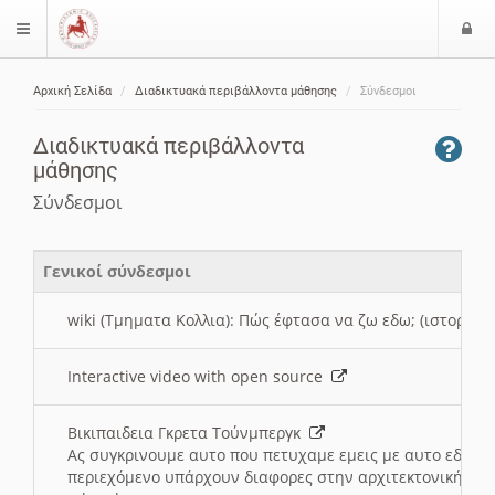
Ε
$langMenu
ί
Αρχική Σελίδα
Διαδικτυακά περιβάλλοντα μάθησης
Σύνδεσμοι
ο
ζήτηση
δ
Διαδικτυακά περιβάλλοντα
ο
μάθησης
ς
Σύνδεσμοι
Γενικοί σύνδεσμοι
wiki (Τμηματα Κολλια): Πώς έφτασα να ζω εδω; (ιστορια)
Interactive video with open source
Βικιπαιδεια Γκρετα Τούνμπεργκ
Ας συγκρινουμε αυτο που πετυχαμε εμεις με αυτο εδω το
περιεχόμενο υπάρχουν διαφορες στην αρχιτεκτονική της