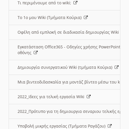
Τι περιμένουμε από το wiki;
Το 1ο μου Wiki (Τμήματα Κούρια)
Οφέλη από εμπλοκή σε διαδικασία δημιουργίας Wiki (Τ
Εγκατάσταση Office365 - Οδηγίες χρήσης PowerPoint γι
οθόνης
Δημιουργία συνεργατικού Wiki (τμήματα Κούρια)
Μια βιντεοδιδασκαλία για μοντάζ βίντεο μέσω του kden
2022_Ιδεες για τελική εργασία Wiki
2022_Πρότυπο για τη δημιουργια σεναριου τελικής εργα
Υποβολή μικρής εργασίας (Τμήματα Ραγάζου)