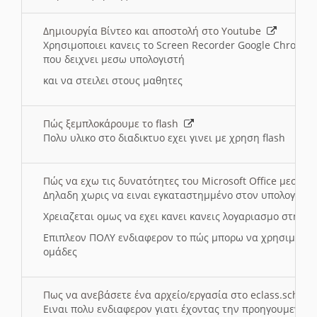
Δημιουργία Βίντεο και αποστολή στο Youtube
Χρησιμοποιει κανεις το Screen Recorder Google Chrome γ
που δειχνει μεσω υπολογιστή
και να στειλει στους μαθητες
Πώς ξεμπλοκάρουμε το flash
Πολυ υλικο στο διαδικτυο εχει γινει με χρηση flash
Πώς να εχω τις δυνατότητες του Microsoft Office μεσω 
Δηλαδη χωρις να ειναι εγκαταστημμένο στον υπολογιστή
Χρειαζεται ομως να εχει κανει κανεις λογαριασμο στη Mic
Επιπλεον ΠΟΛΥ ενδιαφερον το πώς μπορω να χρησιμοποι
ομάδες
Πως να ανεβάσετε ένα αρχείο/εργασία στο eclass.sch.gr
Ειναι πολυ ενδιαφερον γιατι έχοντας την προηγουμενη γ