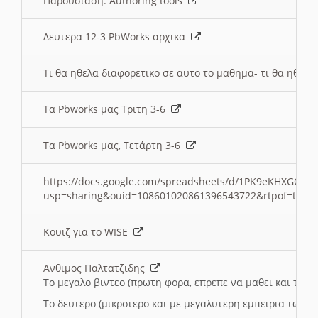
Παρουσιαση: Authoring tools
Δευτερα 12-3 PbWorks αρχικα
Τι θα ηθελα διαφορετικο σε αυτο το μαθημα- τι θα ηθελα
Τα Pbworks μας Τριτη 3-6
Τα Pbworks μας, Τετάρτη 3-6
https://docs.google.com/spreadsheets/d/1PK9eKHXGOJLZ
usp=sharing&ouid=108601020861396543722&rtpof=true
Κουιζ για το WISE
Ανθιμος Παλτατζιδης
Το μεγαλο βιντεο (πρωτη φορα, επρεπε να μαθει και το C
Το δευτερο (μικροτερο και με μεγαλυτερη εμπειρια τωρα)