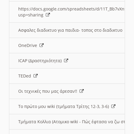
https://docs.google.com/spreadsheets/d/11T_Bb7vXn9
usp=sharing
Ασφαλες διαδικτυο για παιδια- τοπος στο διαδικτυο
OneDrive
ICAP (Δραστηριότητα)
TEDed
Οι τεχνικές που μας άρεσαν!!
Το πρώτο μου wiki (τμήματα Τρίτης 12-3, 3-6)
Τμήματα Κολλια (Ατομικο wiki - Πώς έφτασα να ζω στην 