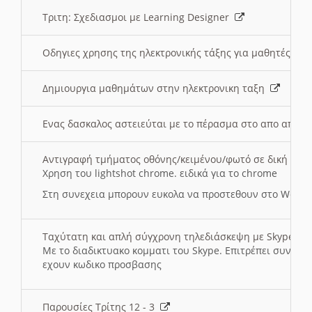
Τριτη: Σχεδιασμοι με Learning Designer
Οδηγιες χρησης της ηλεκτρονικής τάξης για μαθητές
Δημιουργια μαθημάτων στην ηλεκτρονικη ταξη
Ενας δασκαλος αστειεύται με το πέρασμα στο απο αποσ
Αντιγραφή τμήματος οθόνης/κειμένου/φωτό σε δική σας
Χρηση του lightshot chrome. ειδικά για το chrome
Στη συνεχεια μπορουν ευκολα να προστεθουν στο Word 
Ταχύτατη και απλή σύγχρονη τηλεδιάσκεψη με Skype
Με το διαδικτυακο κομματι του Skype. Επιτρέπει συνδε
εχουν κωδικο προσβασης
Παρουσίες Τρίτης 12 - 3