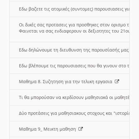
Εδω βαζετε τις ατομικές (συντομες) παρουσιασεις για κ
Οι δικές σας προτασεις για προσθηκες στον ορισμο της
Φαινεται να σας ενδιαφερουν οι δεξιοτητες του 21ου αι
Εδω δηλώνουμε τη διευθυνση της παρουσίασής μας στ
Εδω βλέπουμε τις παρουσιασεις που θα γινουν στο τμη
Μαθημα 8. Συζητηση για την τελικη εργασια
Τι θα μπορούσαν να κερδίσουν μαθησιακά οι μαθητές/τρ
Δύο προτάσεις για μαθησιακους στοχους και "ιστορία" μ
Μαθημα 9_ Μεικτη μαθηση