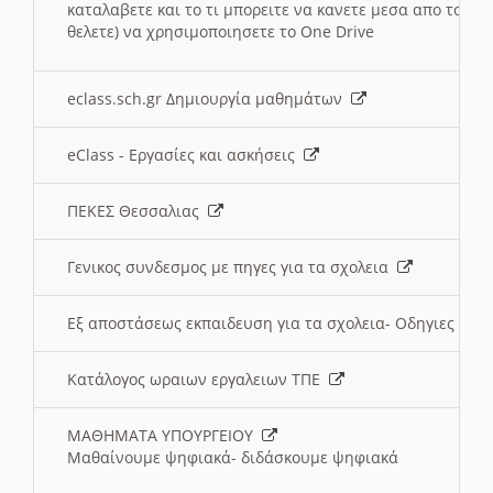
καταλαβετε και το τι μπορειτε να κανετε μεσα απο το σχο
θελετε) να χρησιμοποιησετε το One Drive
eclass.sch.gr Δημιουργία μαθημάτων
eClass - Εργασίες και ασκήσεις
ΠΕΚΕΣ Θεσσαλιας
Γενικος συνδεσμος με πηγες για τα σχολεια
Εξ αποστάσεως εκπαιδευση για τα σχολεια- Οδηγιες
Κατάλογος ωραιων εργαλειων ΤΠΕ
ΜΑΘΗΜΑΤΑ ΥΠΟΥΡΓΕΙΟΥ
Μαθαίνουμε ψηφιακά- διδάσκουμε ψηφιακά