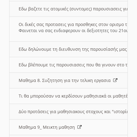
Εδω βαζετε τις ατομικές (συντομες) παρουσιασεις για κ
Οι δικές σας προτασεις για προσθηκες στον ορισμο της
Φαινεται να σας ενδιαφερουν οι δεξιοτητες του 21ου αι
Εδω δηλώνουμε τη διευθυνση της παρουσίασής μας στ
Εδω βλέπουμε τις παρουσιασεις που θα γινουν στο τμη
Μαθημα 8. Συζητηση για την τελικη εργασια
Τι θα μπορούσαν να κερδίσουν μαθησιακά οι μαθητές/τρ
Δύο προτάσεις για μαθησιακους στοχους και "ιστορία" μ
Μαθημα 9_ Μεικτη μαθηση