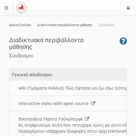
Ε
$langMenu
ί
Αρχική Σελίδα
Διαδικτυακά περιβάλλοντα μάθησης
Σύνδεσμοι
ο
ζήτηση
δ
Διαδικτυακά περιβάλλοντα
ο
μάθησης
ς
Σύνδεσμοι
Γενικοί σύνδεσμοι
wiki (Τμηματα Κολλια): Πώς έφτασα να ζω εδω; (ιστορια)
Interactive video with open source
Βικιπαιδεια Γκρετα Τούνμπεργκ
Ας συγκρινουμε αυτο που πετυχαμε εμεις με αυτο εδω το
περιεχόμενο υπάρχουν διαφορες στην αρχιτεκτονική της