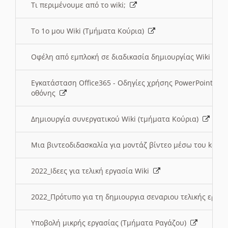
Τι περιμένουμε από το wiki;
Το 1ο μου Wiki (Τμήματα Κούρια)
Οφέλη από εμπλοκή σε διαδικασία δημιουργίας Wiki (Τ
Εγκατάσταση Office365 - Οδηγίες χρήσης PowerPoint γι
οθόνης
Δημιουργία συνεργατικού Wiki (τμήματα Κούρια)
Μια βιντεοδιδασκαλία για μοντάζ βίντεο μέσω του kden
2022_Ιδεες για τελική εργασία Wiki
2022_Πρότυπο για τη δημιουργια σεναριου τελικής εργα
Υποβολή μικρής εργασίας (Τμήματα Ραγάζου)