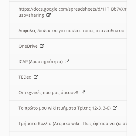
https://docs.google.com/spreadsheets/d/11T_Bb7vXn9
usp=sharing
Ασφαλες διαδικτυο για παιδια- τοπος στο διαδικτυο
OneDrive
ICAP (Δραστηριότητα)
TEDed
Οι τεχνικές που μας άρεσαν!!
Το πρώτο μου wiki (τμήματα Τρίτης 12-3, 3-6)
Τμήματα Κολλια (Ατομικο wiki - Πώς έφτασα να ζω στην 