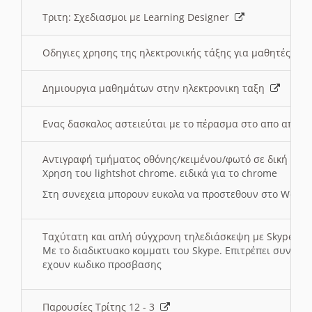
Τριτη: Σχεδιασμοι με Learning Designer
Οδηγιες χρησης της ηλεκτρονικής τάξης για μαθητές
Δημιουργια μαθημάτων στην ηλεκτρονικη ταξη
Ενας δασκαλος αστειεύται με το πέρασμα στο απο αποσ
Αντιγραφή τμήματος οθόνης/κειμένου/φωτό σε δική σας
Χρηση του lightshot chrome. ειδικά για το chrome
Στη συνεχεια μπορουν ευκολα να προστεθουν στο Word 
Ταχύτατη και απλή σύγχρονη τηλεδιάσκεψη με Skype
Με το διαδικτυακο κομματι του Skype. Επιτρέπει συνδε
εχουν κωδικο προσβασης
Παρουσίες Τρίτης 12 - 3