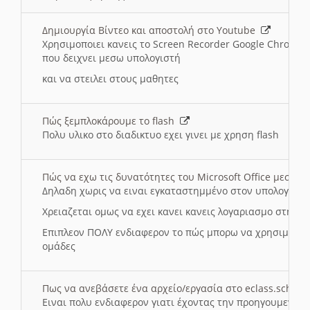
Δημιουργία Βίντεο και αποστολή στο Youtube
Χρησιμοποιει κανεις το Screen Recorder Google Chrome γ
που δειχνει μεσω υπολογιστή
και να στειλει στους μαθητες
Πώς ξεμπλοκάρουμε το flash
Πολυ υλικο στο διαδικτυο εχει γινει με χρηση flash
Πώς να εχω τις δυνατότητες του Microsoft Office μεσω 
Δηλαδη χωρις να ειναι εγκαταστημμένο στον υπολογιστή
Χρειαζεται ομως να εχει κανει κανεις λογαριασμο στη Mic
Επιπλεον ΠΟΛΥ ενδιαφερον το πώς μπορω να χρησιμοποι
ομάδες
Πως να ανεβάσετε ένα αρχείο/εργασία στο eclass.sch.gr
Ειναι πολυ ενδιαφερον γιατι έχοντας την προηγουμενη γ