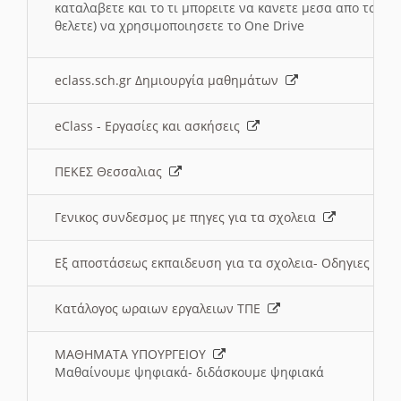
καταλαβετε και το τι μπορειτε να κανετε μεσα απο το σχο
θελετε) να χρησιμοποιησετε το One Drive
eclass.sch.gr Δημιουργία μαθημάτων
eClass - Εργασίες και ασκήσεις
ΠΕΚΕΣ Θεσσαλιας
Γενικος συνδεσμος με πηγες για τα σχολεια
Εξ αποστάσεως εκπαιδευση για τα σχολεια- Οδηγιες
Κατάλογος ωραιων εργαλειων ΤΠΕ
ΜΑΘΗΜΑΤΑ ΥΠΟΥΡΓΕΙΟΥ
Μαθαίνουμε ψηφιακά- διδάσκουμε ψηφιακά