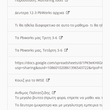
Παρουσιαση: Authoring tools
Δευτερα 12-3 PbWorks αρχικα
Τι θα ηθελα διαφορετικο σε αυτο το μαθημα- τι θα ηθελα
Τα Pbworks μας Τριτη 3-6
Τα Pbworks μας, Τετάρτη 3-6
https://docs.google.com/spreadsheets/d/1PK9eKHXGOJLZ
usp=sharing&ouid=108601020861396543722&rtpof=true
Κουιζ για το WISE
Ανθιμος Παλτατζιδης
Το μεγαλο βιντεο (πρωτη φορα, επρεπε να μαθει και το C
Το δευτερο (μικροτερο και με μεγαλυτερη εμπειρια τωρα)