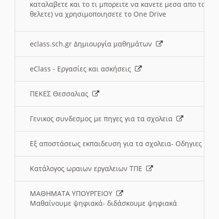
καταλαβετε και το τι μπορειτε να κανετε μεσα απο το σχο
θελετε) να χρησιμοποιησετε το One Drive
eclass.sch.gr Δημιουργία μαθημάτων
eClass - Εργασίες και ασκήσεις
ΠΕΚΕΣ Θεσσαλιας
Γενικος συνδεσμος με πηγες για τα σχολεια
Εξ αποστάσεως εκπαιδευση για τα σχολεια- Οδηγιες
Κατάλογος ωραιων εργαλειων ΤΠΕ
ΜΑΘΗΜΑΤΑ ΥΠΟΥΡΓΕΙΟΥ
Μαθαίνουμε ψηφιακά- διδάσκουμε ψηφιακά