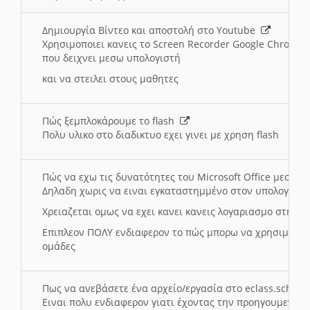
Δημιουργία Βίντεο και αποστολή στο Youtube
Χρησιμοποιει κανεις το Screen Recorder Google Chrome γ
που δειχνει μεσω υπολογιστή
και να στειλει στους μαθητες
Πώς ξεμπλοκάρουμε το flash
Πολυ υλικο στο διαδικτυο εχει γινει με χρηση flash
Πώς να εχω τις δυνατότητες του Microsoft Office μεσω 
Δηλαδη χωρις να ειναι εγκαταστημμένο στον υπολογιστή
Χρειαζεται ομως να εχει κανει κανεις λογαριασμο στη Mic
Επιπλεον ΠΟΛΥ ενδιαφερον το πώς μπορω να χρησιμοποι
ομάδες
Πως να ανεβάσετε ένα αρχείο/εργασία στο eclass.sch.gr
Ειναι πολυ ενδιαφερον γιατι έχοντας την προηγουμενη γ