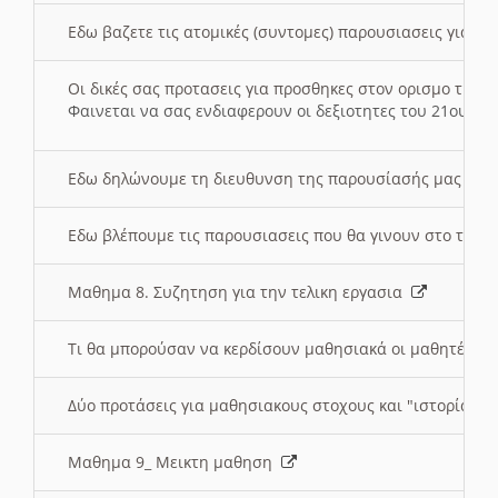
Εδω βαζετε τις ατομικές (συντομες) παρουσιασεις για κ
Οι δικές σας προτασεις για προσθηκες στον ορισμο της
Φαινεται να σας ενδιαφερουν οι δεξιοτητες του 21ου αι
Εδω δηλώνουμε τη διευθυνση της παρουσίασής μας στ
Εδω βλέπουμε τις παρουσιασεις που θα γινουν στο τμη
Μαθημα 8. Συζητηση για την τελικη εργασια
Τι θα μπορούσαν να κερδίσουν μαθησιακά οι μαθητές/τρ
Δύο προτάσεις για μαθησιακους στοχους και "ιστορία" μ
Μαθημα 9_ Μεικτη μαθηση