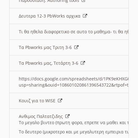
Παρουσιαση: Authoring tools
Δευτερα 12-3 PbWorks αρχικα
Τι θα ηθελα διαφορετικο σε αυτο το μαθημα- τι θα ηθελα
Τα Pbworks μας Τριτη 3-6
Τα Pbworks μας, Τετάρτη 3-6
https://docs.google.com/spreadsheets/d/1PK9eKHXGOJLZ
usp=sharing&ouid=108601020861396543722&rtpof=true
Κουιζ για το WISE
Ανθιμος Παλτατζιδης
Το μεγαλο βιντεο (πρωτη φορα, επρεπε να μαθει και το C
Το δευτερο (μικροτερο και με μεγαλυτερη εμπειρια τωρα)