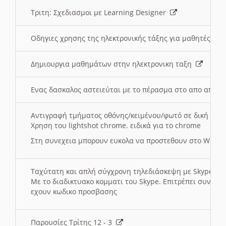
Τριτη: Σχεδιασμοι με Learning Designer
Οδηγιες χρησης της ηλεκτρονικής τάξης για μαθητές
Δημιουργια μαθημάτων στην ηλεκτρονικη ταξη
Ενας δασκαλος αστειεύται με το πέρασμα στο απο αποσ
Αντιγραφή τμήματος οθόνης/κειμένου/φωτό σε δική σας
Χρηση του lightshot chrome. ειδικά για το chrome
Στη συνεχεια μπορουν ευκολα να προστεθουν στο Word 
Ταχύτατη και απλή σύγχρονη τηλεδιάσκεψη με Skype
Με το διαδικτυακο κομματι του Skype. Επιτρέπει συνδε
εχουν κωδικο προσβασης
Παρουσίες Τρίτης 12 - 3