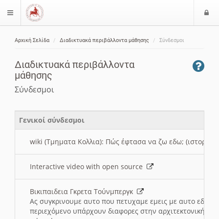
Ε
$langMenu
ί
Αρχική Σελίδα
Διαδικτυακά περιβάλλοντα μάθησης
Σύνδεσμοι
ο
ζήτηση
δ
Διαδικτυακά περιβάλλοντα
ο
μάθησης
ς
Σύνδεσμοι
Γενικοί σύνδεσμοι
wiki (Τμηματα Κολλια): Πώς έφτασα να ζω εδω; (ιστορια)
Interactive video with open source
Βικιπαιδεια Γκρετα Τούνμπεργκ
Ας συγκρινουμε αυτο που πετυχαμε εμεις με αυτο εδω το
περιεχόμενο υπάρχουν διαφορες στην αρχιτεκτονική της