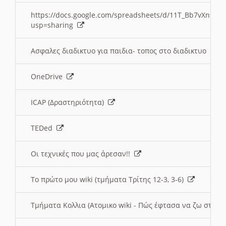
https://docs.google.com/spreadsheets/d/11T_Bb7vXn9
usp=sharing
Ασφαλες διαδικτυο για παιδια- τοπος στο διαδικτυο
OneDrive
ICAP (Δραστηριότητα)
TEDed
Οι τεχνικές που μας άρεσαν!!
Το πρώτο μου wiki (τμήματα Τρίτης 12-3, 3-6)
Τμήματα Κολλια (Ατομικο wiki - Πώς έφτασα να ζω στην 