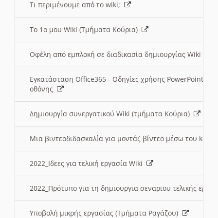
Τι περιμένουμε από το wiki;
Το 1ο μου Wiki (Τμήματα Κούρια)
Οφέλη από εμπλοκή σε διαδικασία δημιουργίας Wiki (Τ
Εγκατάσταση Office365 - Οδηγίες χρήσης PowerPoint γι
οθόνης
Δημιουργία συνεργατικού Wiki (τμήματα Κούρια)
Μια βιντεοδιδασκαλία για μοντάζ βίντεο μέσω του kden
2022_Ιδεες για τελική εργασία Wiki
2022_Πρότυπο για τη δημιουργια σεναριου τελικής εργα
Υποβολή μικρής εργασίας (Τμήματα Ραγάζου)