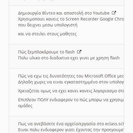
Δημιουργία Βίντεο και αποστολή στο Youtube
Χρησιμοποιει κανεις το Screen Recorder Google Chrome γ
που δειχνει μεσω υπολογιστή
και να στειλει στους μαθητες
Πώς ξεμπλοκάρουμε το flash
Πολυ υλικο στο διαδικτυο εχει γινει με χρηση flash
Πώς να εχω τις δυνατότητες του Microsoft Office μεσω 
Δηλαδη χωρις να ειναι εγκαταστημμένο στον υπολογιστή
Χρειαζεται ομως να εχει κανει κανεις λογαριασμο στη Mic
Επιπλεον ΠΟΛΥ ενδιαφερον το πώς μπορω να χρησιμοποι
ομάδες
Πως να ανεβάσετε ένα αρχείο/εργασία στο eclass.sch.gr
Ειναι πολυ ενδιαφερον γιατι έχοντας την προηγουμενη γ