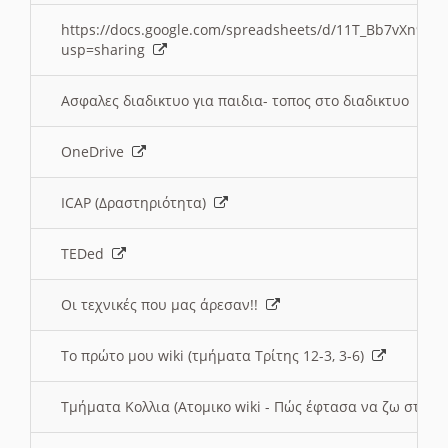
https://docs.google.com/spreadsheets/d/11T_Bb7vXn9
usp=sharing
Ασφαλες διαδικτυο για παιδια- τοπος στο διαδικτυο
OneDrive
ICAP (Δραστηριότητα)
TEDed
Οι τεχνικές που μας άρεσαν!!
Το πρώτο μου wiki (τμήματα Τρίτης 12-3, 3-6)
Τμήματα Κολλια (Ατομικο wiki - Πώς έφτασα να ζω στην 