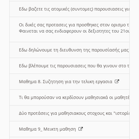
Εδω βαζετε τις ατομικές (συντομες) παρουσιασεις για κ
Οι δικές σας προτασεις για προσθηκες στον ορισμο της
Φαινεται να σας ενδιαφερουν οι δεξιοτητες του 21ου αι
Εδω δηλώνουμε τη διευθυνση της παρουσίασής μας στ
Εδω βλέπουμε τις παρουσιασεις που θα γινουν στο τμη
Μαθημα 8. Συζητηση για την τελικη εργασια
Τι θα μπορούσαν να κερδίσουν μαθησιακά οι μαθητές/τρ
Δύο προτάσεις για μαθησιακους στοχους και "ιστορία" μ
Μαθημα 9_ Μεικτη μαθηση