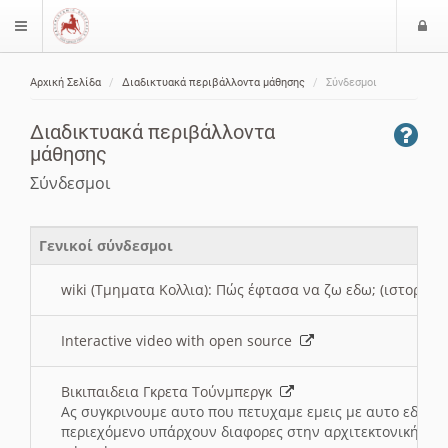
Ε
$langMenu
ί
Αρχική Σελίδα
Διαδικτυακά περιβάλλοντα μάθησης
Σύνδεσμοι
ο
ζήτηση
δ
Διαδικτυακά περιβάλλοντα
ο
μάθησης
ς
Σύνδεσμοι
Γενικοί σύνδεσμοι
wiki (Τμηματα Κολλια): Πώς έφτασα να ζω εδω; (ιστορια)
Interactive video with open source
Βικιπαιδεια Γκρετα Τούνμπεργκ
Ας συγκρινουμε αυτο που πετυχαμε εμεις με αυτο εδω το
περιεχόμενο υπάρχουν διαφορες στην αρχιτεκτονική της