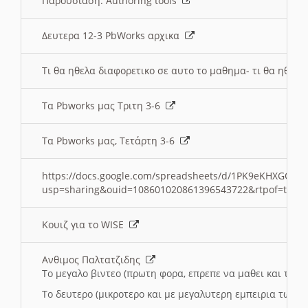
Παρουσιαση: Authoring tools
Δευτερα 12-3 PbWorks αρχικα
Τι θα ηθελα διαφορετικο σε αυτο το μαθημα- τι θα ηθελα
Τα Pbworks μας Τριτη 3-6
Τα Pbworks μας, Τετάρτη 3-6
https://docs.google.com/spreadsheets/d/1PK9eKHXGOJLZ
usp=sharing&ouid=108601020861396543722&rtpof=true
Κουιζ για το WISE
Ανθιμος Παλτατζιδης
Το μεγαλο βιντεο (πρωτη φορα, επρεπε να μαθει και το C
Το δευτερο (μικροτερο και με μεγαλυτερη εμπειρια τωρα)