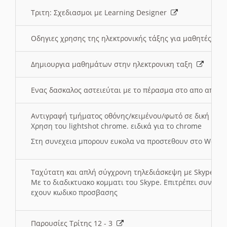
Τριτη: Σχεδιασμοι με Learning Designer
Οδηγιες χρησης της ηλεκτρονικής τάξης για μαθητές
Δημιουργια μαθημάτων στην ηλεκτρονικη ταξη
Ενας δασκαλος αστειεύται με το πέρασμα στο απο αποσ
Αντιγραφή τμήματος οθόνης/κειμένου/φωτό σε δική σας
Χρηση του lightshot chrome. ειδικά για το chrome
Στη συνεχεια μπορουν ευκολα να προστεθουν στο Word 
Ταχύτατη και απλή σύγχρονη τηλεδιάσκεψη με Skype
Με το διαδικτυακο κομματι του Skype. Επιτρέπει συνδε
εχουν κωδικο προσβασης
Παρουσίες Τρίτης 12 - 3