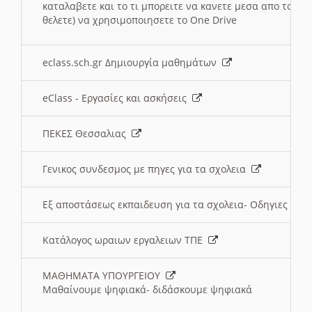
καταλαβετε και το τι μπορειτε να κανετε μεσα απο το σχο
θελετε) να χρησιμοποιησετε το One Drive
eclass.sch.gr Δημιουργία μαθημάτων
eClass - Εργασίες και ασκήσεις
ΠΕΚΕΣ Θεσσαλιας
Γενικος συνδεσμος με πηγες για τα σχολεια
Εξ αποστάσεως εκπαιδευση για τα σχολεια- Οδηγιες
Κατάλογος ωραιων εργαλειων ΤΠΕ
ΜΑΘΗΜΑΤΑ ΥΠΟΥΡΓΕΙΟΥ
Μαθαίνουμε ψηφιακά- διδάσκουμε ψηφιακά