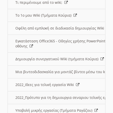
Τι περιμένουμε από το wiki;
Το 1ο μου Wiki (Τμήματα Κούρια)
Οφέλη από εμπλοκή σε διαδικασία δημιουργίας Wiki (Τ
Εγκατάσταση Office365 - Οδηγίες χρήσης PowerPoint γι
οθόνης
Δημιουργία συνεργατικού Wiki (τμήματα Κούρια)
Μια βιντεοδιδασκαλία για μοντάζ βίντεο μέσω του kden
2022_Ιδεες για τελική εργασία Wiki
2022_Πρότυπο για τη δημιουργια σεναριου τελικής εργα
Υποβολή μικρής εργασίας (Τμήματα Ραγάζου)