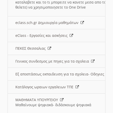
καταλαβετε και το τι μπορειτε να κανετε μεσα απο το σχο
θελετε) να χρησιμοποιησετε το One Drive
eclass.sch.gr Δημιουργία μαθημάτων
eClass - Εργασίες και ασκήσεις
ΠΕΚΕΣ Θεσσαλιας
Γενικος συνδεσμος με πηγες για τα σχολεια
Εξ αποστάσεως εκπαιδευση για τα σχολεια- Οδηγιες
Κατάλογος ωραιων εργαλειων ΤΠΕ
ΜΑΘΗΜΑΤΑ ΥΠΟΥΡΓΕΙΟΥ
Μαθαίνουμε ψηφιακά- διδάσκουμε ψηφιακά