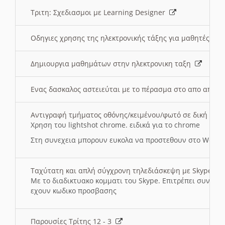
Τριτη: Σχεδιασμοι με Learning Designer
Οδηγιες χρησης της ηλεκτρονικής τάξης για μαθητές
Δημιουργια μαθημάτων στην ηλεκτρονικη ταξη
Ενας δασκαλος αστειεύται με το πέρασμα στο απο αποσ
Αντιγραφή τμήματος οθόνης/κειμένου/φωτό σε δική σας
Χρηση του lightshot chrome. ειδικά για το chrome
Στη συνεχεια μπορουν ευκολα να προστεθουν στο Word 
Ταχύτατη και απλή σύγχρονη τηλεδιάσκεψη με Skype
Με το διαδικτυακο κομματι του Skype. Επιτρέπει συνδε
εχουν κωδικο προσβασης
Παρουσίες Τρίτης 12 - 3