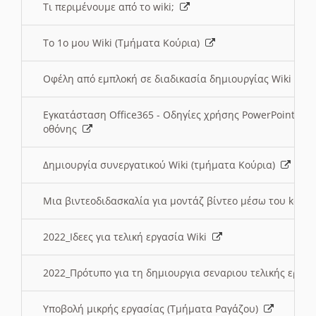
Τι περιμένουμε από το wiki;
Το 1ο μου Wiki (Τμήματα Κούρια)
Οφέλη από εμπλοκή σε διαδικασία δημιουργίας Wiki (Τ
Εγκατάσταση Office365 - Οδηγίες χρήσης PowerPoint γι
οθόνης
Δημιουργία συνεργατικού Wiki (τμήματα Κούρια)
Μια βιντεοδιδασκαλία για μοντάζ βίντεο μέσω του kden
2022_Ιδεες για τελική εργασία Wiki
2022_Πρότυπο για τη δημιουργια σεναριου τελικής εργα
Υποβολή μικρής εργασίας (Τμήματα Ραγάζου)