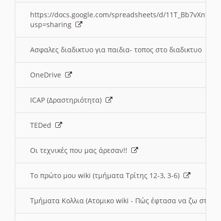
https://docs.google.com/spreadsheets/d/11T_Bb7vXn9
usp=sharing
Ασφαλες διαδικτυο για παιδια- τοπος στο διαδικτυο
OneDrive
ICAP (Δραστηριότητα)
TEDed
Οι τεχνικές που μας άρεσαν!!
Το πρώτο μου wiki (τμήματα Τρίτης 12-3, 3-6)
Τμήματα Κολλια (Ατομικο wiki - Πώς έφτασα να ζω στην 