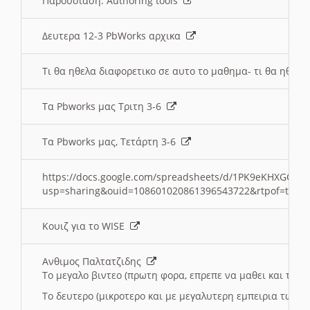
Παρουσιαση: Authoring tools
Δευτερα 12-3 PbWorks αρχικα
Τι θα ηθελα διαφορετικο σε αυτο το μαθημα- τι θα ηθελα
Τα Pbworks μας Τριτη 3-6
Τα Pbworks μας, Τετάρτη 3-6
https://docs.google.com/spreadsheets/d/1PK9eKHXGOJLZ
usp=sharing&ouid=108601020861396543722&rtpof=true
Κουιζ για το WISE
Ανθιμος Παλτατζιδης
Το μεγαλο βιντεο (πρωτη φορα, επρεπε να μαθει και το C
Το δευτερο (μικροτερο και με μεγαλυτερη εμπειρια τωρα)