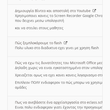
Δημιουργία Βίντεο και αποστολή στο Youtube
Χρησιμοποιει κανεις το Screen Recorder Google Chrome γ
που δειχνει μεσω υπολογιστή
και να στειλει στους μαθητες
Πώς ξεμπλοκάρουμε το flash
Πολυ υλικο στο διαδικτυο εχει γινει με χρηση flash
Πώς να εχω τις δυνατότητες του Microsoft Office μεσω 
Δηλαδη χωρις να ειναι εγκαταστημμένο στον υπολογιστή
Χρειαζεται ομως να εχει κανει κανεις λογαριασμο στη Mic
Επιπλεον ΠΟΛΥ ενδιαφερον το πώς μπορω να χρησιμοποι
ομάδες
Πως να ανεβάσετε ένα αρχείο/εργασία στο eclass.sch.gr
Ειναι πολυ ενδιαφερον γιατι έχοντας την προηγουμενη γ