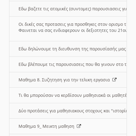
Εδω βαζετε τις ατομικές (συντομες) παρουσιασεις για κ
Οι δικές σας προτασεις για προσθηκες στον ορισμο της
Φαινεται να σας ενδιαφερουν οι δεξιοτητες του 21ου αι
Εδω δηλώνουμε τη διευθυνση της παρουσίασής μας στ
Εδω βλέπουμε τις παρουσιασεις που θα γινουν στο τμη
Μαθημα 8. Συζητηση για την τελικη εργασια
Τι θα μπορούσαν να κερδίσουν μαθησιακά οι μαθητές/τρ
Δύο προτάσεις για μαθησιακους στοχους και "ιστορία" μ
Μαθημα 9_ Μεικτη μαθηση