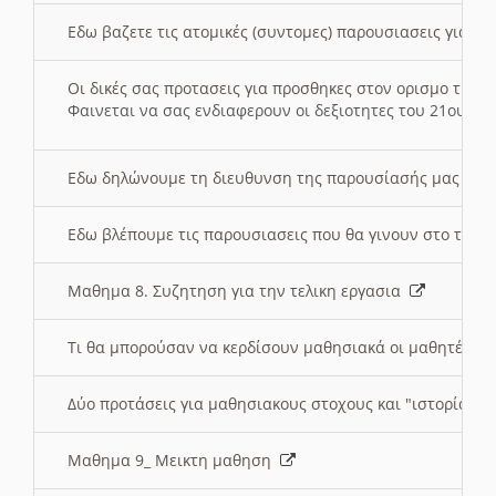
Εδω βαζετε τις ατομικές (συντομες) παρουσιασεις για κ
Οι δικές σας προτασεις για προσθηκες στον ορισμο της
Φαινεται να σας ενδιαφερουν οι δεξιοτητες του 21ου αι
Εδω δηλώνουμε τη διευθυνση της παρουσίασής μας στ
Εδω βλέπουμε τις παρουσιασεις που θα γινουν στο τμη
Μαθημα 8. Συζητηση για την τελικη εργασια
Τι θα μπορούσαν να κερδίσουν μαθησιακά οι μαθητές/τρ
Δύο προτάσεις για μαθησιακους στοχους και "ιστορία" μ
Μαθημα 9_ Μεικτη μαθηση