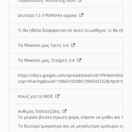
Παρουσιαση: Authoring tools
Δευτερα 12-3 PbWorks αρχικα
Τι θα ηθελα διαφορετικο σε αυτο το μαθημα- τι θα ηθελα
Τα Pbworks μας Τριτη 3-6
Τα Pbworks μας, Τετάρτη 3-6
https://docs.google.com/spreadsheets/d/1PK9eKHXGOJLZ
usp=sharing&ouid=108601020861396543722&rtpof=true
Κουιζ για το WISE
Ανθιμος Παλτατζιδης
Το μεγαλο βιντεο (πρωτη φορα, επρεπε να μαθει και το C
Το δευτερο (μικροτερο και με μεγαλυτερη εμπειρια τωρα)