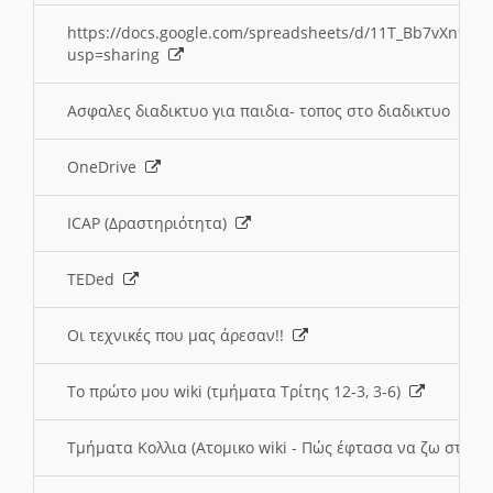
https://docs.google.com/spreadsheets/d/11T_Bb7vXn9
usp=sharing
Ασφαλες διαδικτυο για παιδια- τοπος στο διαδικτυο
OneDrive
ICAP (Δραστηριότητα)
TEDed
Οι τεχνικές που μας άρεσαν!!
Το πρώτο μου wiki (τμήματα Τρίτης 12-3, 3-6)
Τμήματα Κολλια (Ατομικο wiki - Πώς έφτασα να ζω στην 