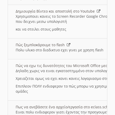
Δημιουργία Βίντεο και αποστολή στο Youtube
Χρησιμοποιει κανεις το Screen Recorder Google Chrome γ
που δειχνει μεσω υπολογιστή
και να στειλει στους μαθητες
Πώς ξεμπλοκάρουμε το flash
Πολυ υλικο στο διαδικτυο εχει γινει με χρηση flash
Πώς να εχω τις δυνατότητες του Microsoft Office μεσω 
Δηλαδη χωρις να ειναι εγκαταστημμένο στον υπολογιστή
Χρειαζεται ομως να εχει κανει κανεις λογαριασμο στη Mic
Επιπλεον ΠΟΛΥ ενδιαφερον το πώς μπορω να χρησιμοποι
ομάδες
Πως να ανεβάσετε ένα αρχείο/εργασία στο eclass.sch.gr
Ειναι πολυ ενδιαφερον γιατι έχοντας την προηγουμενη γ