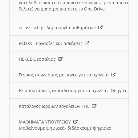
καταλαβετε και το τι μπορειτε να κανετε μεσα απο το σχο
θελετε) να χρησιμοποιησετε το One Drive
eclass.sch.gr Δημιουργία μαθημάτων
eClass - Εργασίες και ασκήσεις
ΠΕΚΕΣ Θεσσαλιας
Γενικος συνδεσμος με πηγες για τα σχολεια
Εξ αποστάσεως εκπαιδευση για τα σχολεια- Οδηγιες
Κατάλογος ωραιων εργαλειων ΤΠΕ
ΜΑΘΗΜΑΤΑ ΥΠΟΥΡΓΕΙΟΥ
Μαθαίνουμε ψηφιακά- διδάσκουμε ψηφιακά