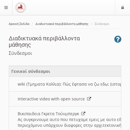
Ε
$langMenu
ί
Αρχική Σελίδα
Διαδικτυακά περιβάλλοντα μάθησης
Σύνδεσμοι
ο
ζήτηση
δ
Διαδικτυακά περιβάλλοντα
ο
μάθησης
ς
Σύνδεσμοι
Γενικοί σύνδεσμοι
wiki (Τμηματα Κολλια): Πώς έφτασα να ζω εδω; (ιστορια)
Interactive video with open source
Βικιπαιδεια Γκρετα Τούνμπεργκ
Ας συγκρινουμε αυτο που πετυχαμε εμεις με αυτο εδω το
περιεχόμενο υπάρχουν διαφορες στην αρχιτεκτονική της