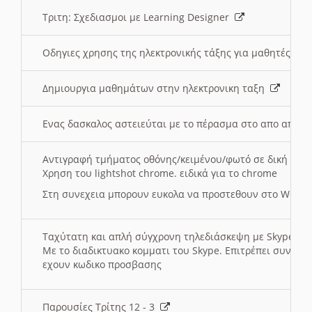
Τριτη: Σχεδιασμοι με Learning Designer
Οδηγιες χρησης της ηλεκτρονικής τάξης για μαθητές
Δημιουργια μαθημάτων στην ηλεκτρονικη ταξη
Ενας δασκαλος αστειεύται με το πέρασμα στο απο αποσ
Αντιγραφή τμήματος οθόνης/κειμένου/φωτό σε δική σας
Χρηση του lightshot chrome. ειδικά για το chrome
Στη συνεχεια μπορουν ευκολα να προστεθουν στο Word 
Ταχύτατη και απλή σύγχρονη τηλεδιάσκεψη με Skype
Με το διαδικτυακο κομματι του Skype. Επιτρέπει συνδε
εχουν κωδικο προσβασης
Παρουσίες Τρίτης 12 - 3