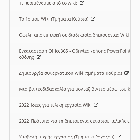
Τι περιμένουμε από το wiki;
Το 1ο μου Wiki (Τμήματα Κούρια)
Οφέλη από εμπλοκή σε διαδικασία δημιουργίας Wiki (Τ
Εγκατάσταση Office365 - Οδηγίες χρήσης PowerPoint γι
οθόνης
Δημιουργία συνεργατικού Wiki (τμήματα Κούρια)
Μια βιντεοδιδασκαλία για μοντάζ βίντεο μέσω του kden
2022_Ιδεες για τελική εργασία Wiki
2022_Πρότυπο για τη δημιουργια σεναριου τελικής εργα
Υποβολή μικρής εργασίας (Τμήματα Ραγάζου)