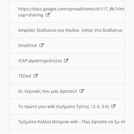
https://docs.google.com/spreadsheets/d/11T_Bb7vXn9
usp=sharing
Ασφαλες διαδικτυο για παιδια- τοπος στο διαδικτυο
OneDrive
ICAP (Δραστηριότητα)
TEDed
Οι τεχνικές που μας άρεσαν!!
Το πρώτο μου wiki (τμήματα Τρίτης 12-3, 3-6)
Τμήματα Κολλια (Ατομικο wiki - Πώς έφτασα να ζω στην 