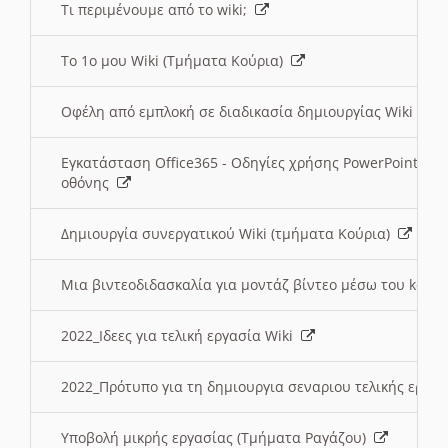
Τι περιμένουμε από το wiki;
Το 1ο μου Wiki (Τμήματα Κούρια)
Οφέλη από εμπλοκή σε διαδικασία δημιουργίας Wiki (Τ
Εγκατάσταση Office365 - Οδηγίες χρήσης PowerPoint γι
οθόνης
Δημιουργία συνεργατικού Wiki (τμήματα Κούρια)
Μια βιντεοδιδασκαλία για μοντάζ βίντεο μέσω του kden
2022_Ιδεες για τελική εργασία Wiki
2022_Πρότυπο για τη δημιουργια σεναριου τελικής εργα
Υποβολή μικρής εργασίας (Τμήματα Ραγάζου)