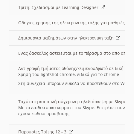
Τριτη: Σχεδιασμοι με Learning Designer
Οδηγιες χρησης της ηλεκτρονικής τάξης για μαθητές
Δημιουργια μαθημάτων στην ηλεκτρονικη ταξη
Ενας δασκαλος αστειεύται με το πέρασμα στο απο αποσ
Αντιγραφή τμήματος οθόνης/κειμένου/φωτό σε δική σας
Χρηση του lightshot chrome. ειδικά για το chrome
Στη συνεχεια μπορουν ευκολα να προστεθουν στο Word 
Ταχύτατη και απλή σύγχρονη τηλεδιάσκεψη με Skype
Με το διαδικτυακο κομματι του Skype. Επιτρέπει συνδε
εχουν κωδικο προσβασης
Παρουσίες Τρίτης 12 - 3