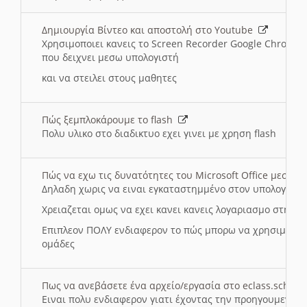
Δημιουργία Βίντεο και αποστολή στο Youtube
Χρησιμοποιει κανεις το Screen Recorder Google Chrome γ
που δειχνει μεσω υπολογιστή
και να στειλει στους μαθητες
Πώς ξεμπλοκάρουμε το flash
Πολυ υλικο στο διαδικτυο εχει γινει με χρηση flash
Πώς να εχω τις δυνατότητες του Microsoft Office μεσω 
Δηλαδη χωρις να ειναι εγκαταστημμένο στον υπολογιστή
Χρειαζεται ομως να εχει κανει κανεις λογαριασμο στη Mic
Επιπλεον ΠΟΛΥ ενδιαφερον το πώς μπορω να χρησιμοποι
ομάδες
Πως να ανεβάσετε ένα αρχείο/εργασία στο eclass.sch.gr
Ειναι πολυ ενδιαφερον γιατι έχοντας την προηγουμενη γ