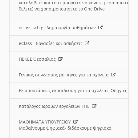
καταλαβετε και το τι μπορειτε να κανετε μεσα απο το σχο
θελετε) να χρησιμοποιησετε το One Drive
eclass.sch.gr Δημιουργία μαθημάτων
eClass - Εργασίες και ασκήσεις
ΠΕΚΕΣ Θεσσαλιας
Γενικος συνδεσμος με πηγες για τα σχολεια
Εξ αποστάσεως εκπαιδευση για τα σχολεια- Οδηγιες
Κατάλογος ωραιων εργαλειων ΤΠΕ
ΜΑΘΗΜΑΤΑ ΥΠΟΥΡΓΕΙΟΥ
Μαθαίνουμε ψηφιακά- διδάσκουμε ψηφιακά