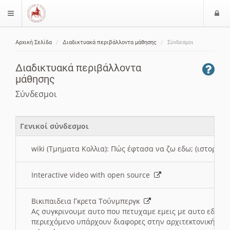
Ε
$langMenu
ί
Αρχική Σελίδα
Διαδικτυακά περιβάλλοντα μάθησης
Σύνδεσμοι
ο
ζήτηση
δ
Διαδικτυακά περιβάλλοντα
ο
μάθησης
ς
Σύνδεσμοι
Γενικοί σύνδεσμοι
wiki (Τμηματα Κολλια): Πώς έφτασα να ζω εδω; (ιστορια)
Interactive video with open source
Βικιπαιδεια Γκρετα Τούνμπεργκ
Ας συγκρινουμε αυτο που πετυχαμε εμεις με αυτο εδω το
περιεχόμενο υπάρχουν διαφορες στην αρχιτεκτονική της