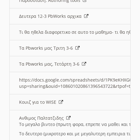
Παρουσιαση: Authoring tools
Δευτερα 12-3 PbWorks αρχικα
Τι θα ηθελα διαφορετικο σε αυτο το μαθημα- τι θα ηθελα
Τα Pbworks μας Τριτη 3-6
Τα Pbworks μας, Τετάρτη 3-6
https://docs.google.com/spreadsheets/d/1PK9eKHXGOJLZ
usp=sharing&ouid=108601020861396543722&rtpof=true
Κουιζ για το WISE
Ανθιμος Παλτατζιδης
Το μεγαλο βιντεο (πρωτη φορα, επρεπε να μαθει και το C
Το δευτερο (μικροτερο και με μεγαλυτερη εμπειρια τωρα)