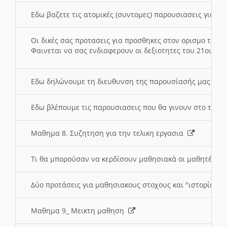
Εδω βαζετε τις ατομικές (συντομες) παρουσιασεις για κ
Οι δικές σας προτασεις για προσθηκες στον ορισμο της
Φαινεται να σας ενδιαφερουν οι δεξιοτητες του 21ου αι
Εδω δηλώνουμε τη διευθυνση της παρουσίασής μας στ
Εδω βλέπουμε τις παρουσιασεις που θα γινουν στο τμη
Μαθημα 8. Συζητηση για την τελικη εργασια
Τι θα μπορούσαν να κερδίσουν μαθησιακά οι μαθητές/τρ
Δύο προτάσεις για μαθησιακους στοχους και "ιστορία" μ
Μαθημα 9_ Μεικτη μαθηση