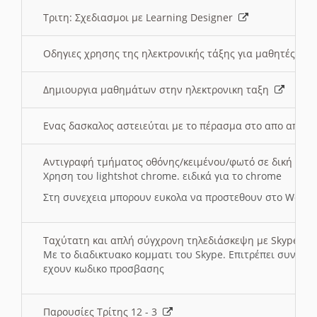
Τριτη: Σχεδιασμοι με Learning Designer
Οδηγιες χρησης της ηλεκτρονικής τάξης για μαθητές
Δημιουργια μαθημάτων στην ηλεκτρονικη ταξη
Ενας δασκαλος αστειεύται με το πέρασμα στο απο αποσ
Αντιγραφή τμήματος οθόνης/κειμένου/φωτό σε δική σας
Χρηση του lightshot chrome. ειδικά για το chrome
Στη συνεχεια μπορουν ευκολα να προστεθουν στο Word 
Ταχύτατη και απλή σύγχρονη τηλεδιάσκεψη με Skype
Με το διαδικτυακο κομματι του Skype. Επιτρέπει συνδε
εχουν κωδικο προσβασης
Παρουσίες Τρίτης 12 - 3