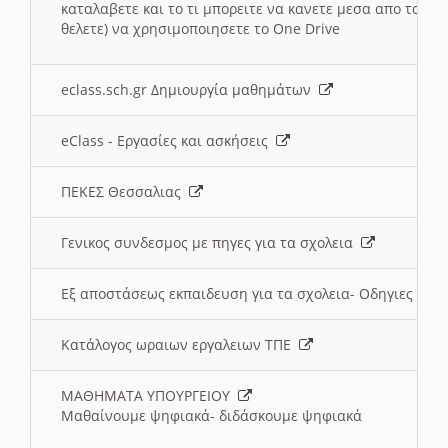
καταλαβετε και το τι μπορειτε να κανετε μεσα απο το σχο
θελετε) να χρησιμοποιησετε το One Drive
eclass.sch.gr Δημιουργία μαθημάτων
eClass - Εργασίες και ασκήσεις
ΠΕΚΕΣ Θεσσαλιας
Γενικος συνδεσμος με πηγες για τα σχολεια
Εξ αποστάσεως εκπαιδευση για τα σχολεια- Οδηγιες
Κατάλογος ωραιων εργαλειων ΤΠΕ
ΜΑΘΗΜΑΤΑ ΥΠΟΥΡΓΕΙΟΥ
Μαθαίνουμε ψηφιακά- διδάσκουμε ψηφιακά