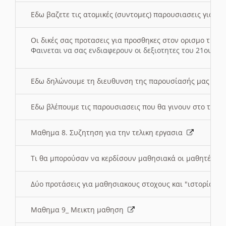
Εδω βαζετε τις ατομικές (συντομες) παρουσιασεις για κ
Οι δικές σας προτασεις για προσθηκες στον ορισμο της
Φαινεται να σας ενδιαφερουν οι δεξιοτητες του 21ου αι
Εδω δηλώνουμε τη διευθυνση της παρουσίασής μας στ
Εδω βλέπουμε τις παρουσιασεις που θα γινουν στο τμη
Μαθημα 8. Συζητηση για την τελικη εργασια
Τι θα μπορούσαν να κερδίσουν μαθησιακά οι μαθητές/τρ
Δύο προτάσεις για μαθησιακους στοχους και "ιστορία" μ
Μαθημα 9_ Μεικτη μαθηση