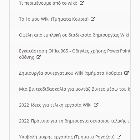
Τι περιμένουμε από το wiki;
Το 1ο μου Wiki (Τμήματα Κούρια)
Οφέλη από εμπλοκή σε διαδικασία δημιουργίας Wiki (Τ
Εγκατάσταση Office365 - Οδηγίες χρήσης PowerPoint γι
οθόνης
Δημιουργία συνεργατικού Wiki (τμήματα Κούρια)
Μια βιντεοδιδασκαλία για μοντάζ βίντεο μέσω του kden
2022_Ιδεες για τελική εργασία Wiki
2022_Πρότυπο για τη δημιουργια σεναριου τελικής εργα
Υποβολή μικρής εργασίας (Τμήματα Ραγάζου)