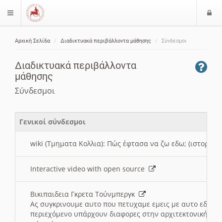
Ε
$langMenu
ί
Αρχική Σελίδα
Διαδικτυακά περιβάλλοντα μάθησης
Σύνδεσμοι
ο
ζήτηση
δ
Διαδικτυακά περιβάλλοντα
ο
μάθησης
ς
Σύνδεσμοι
Γενικοί σύνδεσμοι
wiki (Τμηματα Κολλια): Πώς έφτασα να ζω εδω; (ιστορια)
Interactive video with open source
Βικιπαιδεια Γκρετα Τούνμπεργκ
Ας συγκρινουμε αυτο που πετυχαμε εμεις με αυτο εδω το
περιεχόμενο υπάρχουν διαφορες στην αρχιτεκτονική της