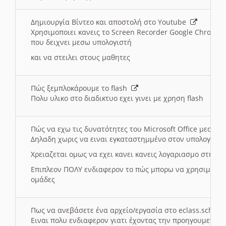
Δημιουργία Βίντεο και αποστολή στο Youtube
Χρησιμοποιει κανεις το Screen Recorder Google Chrome γ
που δειχνει μεσω υπολογιστή
και να στειλει στους μαθητες
Πώς ξεμπλοκάρουμε το flash
Πολυ υλικο στο διαδικτυο εχει γινει με χρηση flash
Πώς να εχω τις δυνατότητες του Microsoft Office μεσω 
Δηλαδη χωρις να ειναι εγκαταστημμένο στον υπολογιστή
Χρειαζεται ομως να εχει κανει κανεις λογαριασμο στη Mic
Επιπλεον ΠΟΛΥ ενδιαφερον το πώς μπορω να χρησιμοποι
ομάδες
Πως να ανεβάσετε ένα αρχείο/εργασία στο eclass.sch.gr
Ειναι πολυ ενδιαφερον γιατι έχοντας την προηγουμενη γ