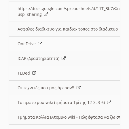
https://docs.google.com/spreadsheets/d/11T_Bb7vXn9
usp=sharing
Ασφαλες διαδικτυο για παιδια- τοπος στο διαδικτυο
OneDrive
ICAP (Δραστηριότητα)
TEDed
Οι τεχνικές που μας άρεσαν!!
Το πρώτο μου wiki (τμήματα Τρίτης 12-3, 3-6)
Τμήματα Κολλια (Ατομικο wiki - Πώς έφτασα να ζω στην 