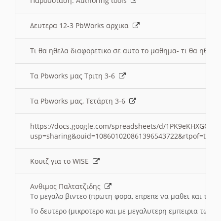
Παρουσιαση: Authoring tools
Δευτερα 12-3 PbWorks αρχικα
Τι θα ηθελα διαφορετικο σε αυτο το μαθημα- τι θα ηθελα
Τα Pbworks μας Τριτη 3-6
Τα Pbworks μας, Τετάρτη 3-6
https://docs.google.com/spreadsheets/d/1PK9eKHXGOJLZ
usp=sharing&ouid=108601020861396543722&rtpof=true
Κουιζ για το WISE
Ανθιμος Παλτατζιδης
Το μεγαλο βιντεο (πρωτη φορα, επρεπε να μαθει και το C
Το δευτερο (μικροτερο και με μεγαλυτερη εμπειρια τωρα)