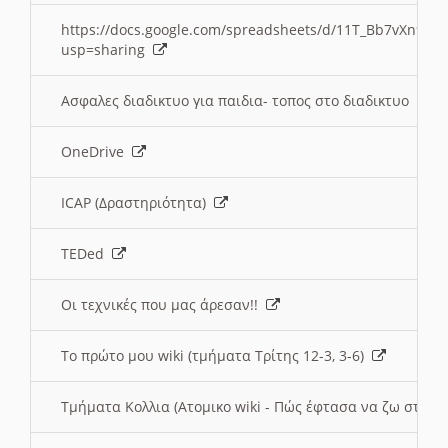
https://docs.google.com/spreadsheets/d/11T_Bb7vXn9
usp=sharing
Ασφαλες διαδικτυο για παιδια- τοπος στο διαδικτυο
OneDrive
ICAP (Δραστηριότητα)
TEDed
Οι τεχνικές που μας άρεσαν!!
Το πρώτο μου wiki (τμήματα Τρίτης 12-3, 3-6)
Τμήματα Κολλια (Ατομικο wiki - Πώς έφτασα να ζω στην 