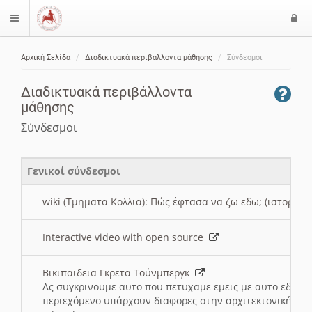
Ε
$langMenu
ί
Αρχική Σελίδα
Διαδικτυακά περιβάλλοντα μάθησης
Σύνδεσμοι
ο
ζήτηση
δ
Διαδικτυακά περιβάλλοντα
ο
μάθησης
ς
Σύνδεσμοι
Γενικοί σύνδεσμοι
wiki (Τμηματα Κολλια): Πώς έφτασα να ζω εδω; (ιστορια)
Interactive video with open source
Βικιπαιδεια Γκρετα Τούνμπεργκ
Ας συγκρινουμε αυτο που πετυχαμε εμεις με αυτο εδω το
περιεχόμενο υπάρχουν διαφορες στην αρχιτεκτονική της