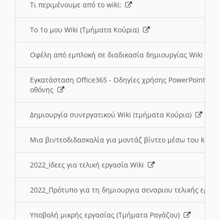
Τι περιμένουμε από το wiki;
Το 1ο μου Wiki (Τμήματα Κούρια)
Οφέλη από εμπλοκή σε διαδικασία δημιουργίας Wiki (Τ
Εγκατάσταση Office365 - Οδηγίες χρήσης PowerPoint γι
οθόνης
Δημιουργία συνεργατικού Wiki (τμήματα Κούρια)
Μια βιντεοδιδασκαλία για μοντάζ βίντεο μέσω του kden
2022_Ιδεες για τελική εργασία Wiki
2022_Πρότυπο για τη δημιουργια σεναριου τελικής εργα
Υποβολή μικρής εργασίας (Τμήματα Ραγάζου)