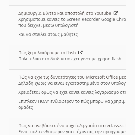
Δημιουργία Βίντεο και αποστολή στο Youtube
Χρησιμοποιει κανεις το Screen Recorder Google Chrome γ
που δειχνει μεσω υπολογιστή
και να στειλει στους μαθητες
Πώς ξεμπλοκάρουμε το flash
Πολυ υλικο στο διαδικτυο εχει γινει με χρηση flash
Πώς να εχω τις δυνατότητες του Microsoft Office μεσω 
Δηλαδη χωρις να ειναι εγκαταστημμένο στον υπολογιστή
Χρειαζεται ομως να εχει κανει κανεις λογαριασμο στη Mic
Επιπλεον ΠΟΛΥ ενδιαφερον το πώς μπορω να χρησιμοποι
ομάδες
Πως να ανεβάσετε ένα αρχείο/εργασία στο eclass.sch.gr
Ειναι πολυ ενδιαφερον γιατι έχοντας την προηγουμενη γ