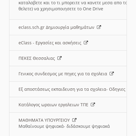
καταλαβετε και το τι μπορειτε να κανετε μεσα απο το σχο
θελετε) να χρησιμοποιησετε το One Drive
eclass.sch.gr Δημιουργία μαθημάτων
eClass - Εργασίες και ασκήσεις
ΠΕΚΕΣ Θεσσαλιας
Γενικος συνδεσμος με πηγες για τα σχολεια
Εξ αποστάσεως εκπαιδευση για τα σχολεια- Οδηγιες
Κατάλογος ωραιων εργαλειων ΤΠΕ
ΜΑΘΗΜΑΤΑ ΥΠΟΥΡΓΕΙΟΥ
Μαθαίνουμε ψηφιακά- διδάσκουμε ψηφιακά