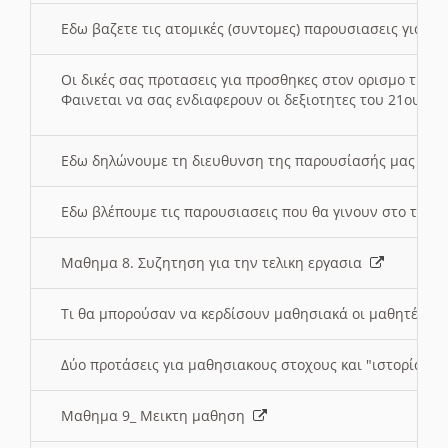
Εδω βαζετε τις ατομικές (συντομες) παρουσιασεις για κ
Οι δικές σας προτασεις για προσθηκες στον ορισμο της
Φαινεται να σας ενδιαφερουν οι δεξιοτητες του 21ου αι
Εδω δηλώνουμε τη διευθυνση της παρουσίασής μας στ
Εδω βλέπουμε τις παρουσιασεις που θα γινουν στο τμη
Μαθημα 8. Συζητηση για την τελικη εργασια
Τι θα μπορούσαν να κερδίσουν μαθησιακά οι μαθητές/τρ
Δύο προτάσεις για μαθησιακους στοχους και "ιστορία" μ
Μαθημα 9_ Μεικτη μαθηση