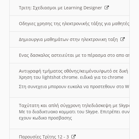
Τριτη: Σχεδιασμοι με Learning Designer
Οδηγιες χρησης της ηλεκτρονικής τάξης για μαθητές
Δημιουργια μαθημάτων στην ηλεκτρονικη ταξη
Ενας δασκαλος αστειεύται με το πέρασμα στο απο αποσ
Αντιγραφή τμήματος οθόνης/κειμένου/φωτό σε δική σας
Χρηση του lightshot chrome. ειδικά για το chrome
Στη συνεχεια μπορουν ευκολα να προστεθουν στο Word 
Ταχύτατη και απλή σύγχρονη τηλεδιάσκεψη με Skype
Με το διαδικτυακο κομματι του Skype. Επιτρέπει συνδε
εχουν κωδικο προσβασης
Παρουσίες Τρίτης 12 - 3