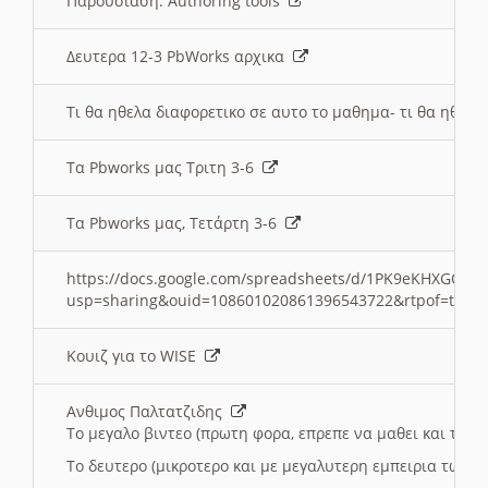
Παρουσιαση: Authoring tools
Δευτερα 12-3 PbWorks αρχικα
Τι θα ηθελα διαφορετικο σε αυτο το μαθημα- τι θα ηθελα
Τα Pbworks μας Τριτη 3-6
Τα Pbworks μας, Τετάρτη 3-6
https://docs.google.com/spreadsheets/d/1PK9eKHXGOJLZ
usp=sharing&ouid=108601020861396543722&rtpof=true
Κουιζ για το WISE
Ανθιμος Παλτατζιδης
Το μεγαλο βιντεο (πρωτη φορα, επρεπε να μαθει και το C
Το δευτερο (μικροτερο και με μεγαλυτερη εμπειρια τωρα)