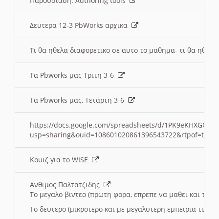
Παρουσιαση: Authoring tools
Δευτερα 12-3 PbWorks αρχικα
Τι θα ηθελα διαφορετικο σε αυτο το μαθημα- τι θα ηθελα
Τα Pbworks μας Τριτη 3-6
Τα Pbworks μας, Τετάρτη 3-6
https://docs.google.com/spreadsheets/d/1PK9eKHXGOJLZ
usp=sharing&ouid=108601020861396543722&rtpof=true
Κουιζ για το WISE
Ανθιμος Παλτατζιδης
Το μεγαλο βιντεο (πρωτη φορα, επρεπε να μαθει και το C
Το δευτερο (μικροτερο και με μεγαλυτερη εμπειρια τωρα)