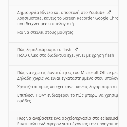
Δημιουργία Βίντεο και αποστολή στο Youtube
Χρησιμοποιει κανεις το Screen Recorder Google Chrome γ
που δειχνει μεσω υπολογιστή
και να στειλει στους μαθητες
Πώς ξεμπλοκάρουμε το flash
Πολυ υλικο στο διαδικτυο εχει γινει με χρηση flash
Πώς να εχω τις δυνατότητες του Microsoft Office μεσω 
Δηλαδη χωρις να ειναι εγκαταστημμένο στον υπολογιστή
Χρειαζεται ομως να εχει κανει κανεις λογαριασμο στη Mic
Επιπλεον ΠΟΛΥ ενδιαφερον το πώς μπορω να χρησιμοποι
ομάδες
Πως να ανεβάσετε ένα αρχείο/εργασία στο eclass.sch.gr
Ειναι πολυ ενδιαφερον γιατι έχοντας την προηγουμενη γ