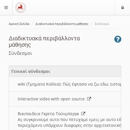
Ε
$langMenu
ί
Αρχική Σελίδα
Διαδικτυακά περιβάλλοντα μάθησης
Σύνδεσμοι
ο
ζήτηση
δ
Διαδικτυακά περιβάλλοντα
ο
μάθησης
ς
Σύνδεσμοι
Γενικοί σύνδεσμοι
wiki (Τμηματα Κολλια): Πώς έφτασα να ζω εδω; (ιστορια)
Interactive video with open source
Βικιπαιδεια Γκρετα Τούνμπεργκ
Ας συγκρινουμε αυτο που πετυχαμε εμεις με αυτο εδω το
περιεχόμενο υπάρχουν διαφορες στην αρχιτεκτονική της