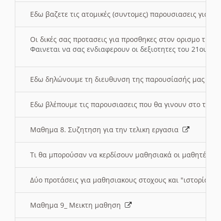
Εδω βαζετε τις ατομικές (συντομες) παρουσιασεις για κ
Οι δικές σας προτασεις για προσθηκες στον ορισμο της
Φαινεται να σας ενδιαφερουν οι δεξιοτητες του 21ου αι
Εδω δηλώνουμε τη διευθυνση της παρουσίασής μας στ
Εδω βλέπουμε τις παρουσιασεις που θα γινουν στο τμη
Μαθημα 8. Συζητηση για την τελικη εργασια
Τι θα μπορούσαν να κερδίσουν μαθησιακά οι μαθητές/τρ
Δύο προτάσεις για μαθησιακους στοχους και "ιστορία" μ
Μαθημα 9_ Μεικτη μαθηση