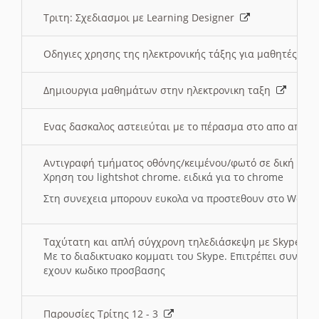
Τριτη: Σχεδιασμοι με Learning Designer
Οδηγιες χρησης της ηλεκτρονικής τάξης για μαθητές
Δημιουργια μαθημάτων στην ηλεκτρονικη ταξη
Ενας δασκαλος αστειεύται με το πέρασμα στο απο αποσ
Αντιγραφή τμήματος οθόνης/κειμένου/φωτό σε δική σας
Χρηση του lightshot chrome. ειδικά για το chrome
Στη συνεχεια μπορουν ευκολα να προστεθουν στο Word 
Ταχύτατη και απλή σύγχρονη τηλεδιάσκεψη με Skype
Με το διαδικτυακο κομματι του Skype. Επιτρέπει συνδε
εχουν κωδικο προσβασης
Παρουσίες Τρίτης 12 - 3