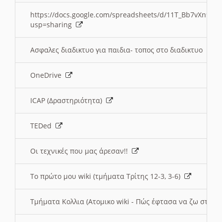
https://docs.google.com/spreadsheets/d/11T_Bb7vXn9
usp=sharing
Ασφαλες διαδικτυο για παιδια- τοπος στο διαδικτυο
OneDrive
ICAP (Δραστηριότητα)
TEDed
Οι τεχνικές που μας άρεσαν!!
Το πρώτο μου wiki (τμήματα Τρίτης 12-3, 3-6)
Τμήματα Κολλια (Ατομικο wiki - Πώς έφτασα να ζω στην 