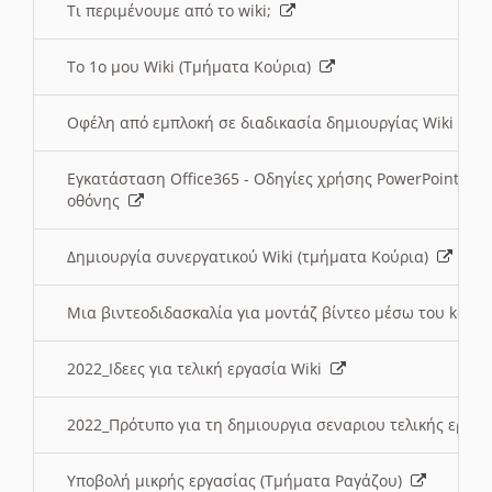
Τι περιμένουμε από το wiki;
Το 1ο μου Wiki (Τμήματα Κούρια)
Οφέλη από εμπλοκή σε διαδικασία δημιουργίας Wiki (Τ
Εγκατάσταση Office365 - Οδηγίες χρήσης PowerPoint γι
οθόνης
Δημιουργία συνεργατικού Wiki (τμήματα Κούρια)
Μια βιντεοδιδασκαλία για μοντάζ βίντεο μέσω του kden
2022_Ιδεες για τελική εργασία Wiki
2022_Πρότυπο για τη δημιουργια σεναριου τελικής εργα
Υποβολή μικρής εργασίας (Τμήματα Ραγάζου)