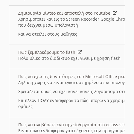
Δημιουργία Βίντεο και αποστολή στο Youtube
Χρησιμοποιει κανεις το Screen Recorder Google Chrome γ
που δειχνει μεσω υπολογιστή
και να στειλει στους μαθητες
Πώς ξεμπλοκάρουμε το flash
Πολυ υλικο στο διαδικτυο εχει γινει με χρηση flash
Πώς να εχω τις δυνατότητες του Microsoft Office μεσω 
Δηλαδη χωρις να ειναι εγκαταστημμένο στον υπολογιστή
Χρειαζεται ομως να εχει κανει κανεις λογαριασμο στη Mic
Επιπλεον ΠΟΛΥ ενδιαφερον το πώς μπορω να χρησιμοποι
ομάδες
Πως να ανεβάσετε ένα αρχείο/εργασία στο eclass.sch.gr
Ειναι πολυ ενδιαφερον γιατι έχοντας την προηγουμενη γ