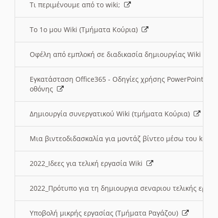
Τι περιμένουμε από το wiki;
Το 1ο μου Wiki (Τμήματα Κούρια)
Οφέλη από εμπλοκή σε διαδικασία δημιουργίας Wiki (Τ
Εγκατάσταση Office365 - Οδηγίες χρήσης PowerPoint γι
οθόνης
Δημιουργία συνεργατικού Wiki (τμήματα Κούρια)
Μια βιντεοδιδασκαλία για μοντάζ βίντεο μέσω του kden
2022_Ιδεες για τελική εργασία Wiki
2022_Πρότυπο για τη δημιουργια σεναριου τελικής εργα
Υποβολή μικρής εργασίας (Τμήματα Ραγάζου)