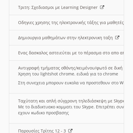
Τριτη: Σχεδιασμοι με Learning Designer
Οδηγιες χρησης της ηλεκτρονικής τάξης για μαθητές
Δημιουργια μαθημάτων στην ηλεκτρονικη ταξη
Ενας δασκαλος αστειεύται με το πέρασμα στο απο αποσ
Αντιγραφή τμήματος οθόνης/κειμένου/φωτό σε δική σας
Χρηση του lightshot chrome. ειδικά για το chrome
Στη συνεχεια μπορουν ευκολα να προστεθουν στο Word 
Ταχύτατη και απλή σύγχρονη τηλεδιάσκεψη με Skype
Με το διαδικτυακο κομματι του Skype. Επιτρέπει συνδε
εχουν κωδικο προσβασης
Παρουσίες Τρίτης 12 - 3