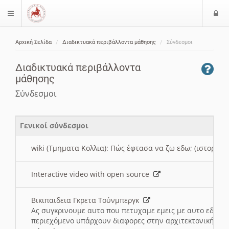
Ε
$langMenu
ί
Αρχική Σελίδα
Διαδικτυακά περιβάλλοντα μάθησης
Σύνδεσμοι
ο
ζήτηση
δ
Διαδικτυακά περιβάλλοντα
ο
μάθησης
ς
Σύνδεσμοι
Γενικοί σύνδεσμοι
wiki (Τμηματα Κολλια): Πώς έφτασα να ζω εδω; (ιστορια)
Interactive video with open source
Βικιπαιδεια Γκρετα Τούνμπεργκ
Ας συγκρινουμε αυτο που πετυχαμε εμεις με αυτο εδω το
περιεχόμενο υπάρχουν διαφορες στην αρχιτεκτονική της