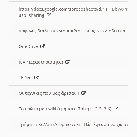
https://docs.google.com/spreadsheets/d/11T_Bb7vXn9
usp=sharing
Ασφαλες διαδικτυο για παιδια- τοπος στο διαδικτυο
OneDrive
ICAP (Δραστηριότητα)
TEDed
Οι τεχνικές που μας άρεσαν!!
Το πρώτο μου wiki (τμήματα Τρίτης 12-3, 3-6)
Τμήματα Κολλια (Ατομικο wiki - Πώς έφτασα να ζω στην 