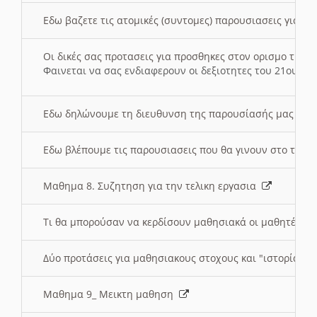
Εδω βαζετε τις ατομικές (συντομες) παρουσιασεις για κ
Οι δικές σας προτασεις για προσθηκες στον ορισμο της
Φαινεται να σας ενδιαφερουν οι δεξιοτητες του 21ου αι
Εδω δηλώνουμε τη διευθυνση της παρουσίασής μας στ
Εδω βλέπουμε τις παρουσιασεις που θα γινουν στο τμη
Μαθημα 8. Συζητηση για την τελικη εργασια
Τι θα μπορούσαν να κερδίσουν μαθησιακά οι μαθητές/τρ
Δύο προτάσεις για μαθησιακους στοχους και "ιστορία" μ
Μαθημα 9_ Μεικτη μαθηση