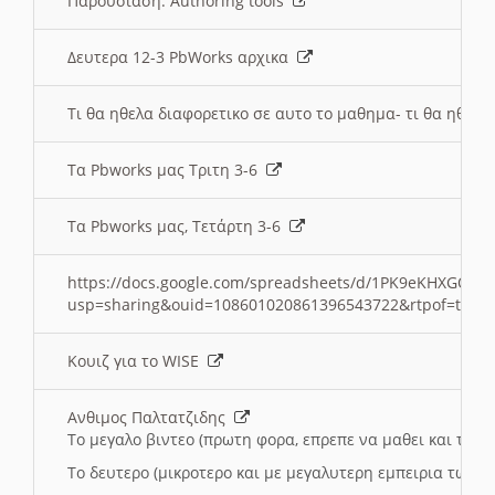
Παρουσιαση: Authoring tools
Δευτερα 12-3 PbWorks αρχικα
Τι θα ηθελα διαφορετικο σε αυτο το μαθημα- τι θα ηθελα
Τα Pbworks μας Τριτη 3-6
Τα Pbworks μας, Τετάρτη 3-6
https://docs.google.com/spreadsheets/d/1PK9eKHXGOJLZ
usp=sharing&ouid=108601020861396543722&rtpof=true
Κουιζ για το WISE
Ανθιμος Παλτατζιδης
Το μεγαλο βιντεο (πρωτη φορα, επρεπε να μαθει και το C
Το δευτερο (μικροτερο και με μεγαλυτερη εμπειρια τωρα)