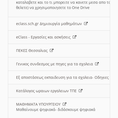
καταλαβετε και το τι μπορειτε να κανετε μεσα απο το σχο
θελετε) να χρησιμοποιησετε το One Drive
eclass.sch.gr Δημιουργία μαθημάτων
eClass - Εργασίες και ασκήσεις
ΠΕΚΕΣ Θεσσαλιας
Γενικος συνδεσμος με πηγες για τα σχολεια
Εξ αποστάσεως εκπαιδευση για τα σχολεια- Οδηγιες
Κατάλογος ωραιων εργαλειων ΤΠΕ
ΜΑΘΗΜΑΤΑ ΥΠΟΥΡΓΕΙΟΥ
Μαθαίνουμε ψηφιακά- διδάσκουμε ψηφιακά