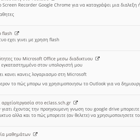
ο Screen Recorder Google Chrome για να καταγράψει μια διαλεξη 
μαθητες
ο flash
υο εχει γινει με χρηση flash
ότητες του Microsoft Office μεσω διαδικτυου
ι εγκαταστημμένο στον υπολογιστή μου
ει κανει κανεις λογαριασμο στη Microsoft
ερον το πώς μπορω να χρησιμοποιησω το Outlook για να δημιου
 αρχείο/εργασία στο eclass.sch.gr
 γιατι έχοντας την προηγουμενη γνωση του google drive μπορειτε 
ικτυο αλλα και το πώς μπορειτε (αν θελετε) να χρησιμοποιησετε το
υργία μαθημάτων