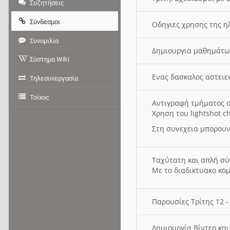
Συζητήσεις
Σύνδεσμοι
Οδηγιες χρησης της η
Συνομιλία
Δημιουργια μαθημάτω
Σύστημα Wiki
Ενας δασκαλος αστει
Τηλεσυνεργασία
Τοίχος
Αντιγραφή τμήματος ο
Χρηση του lightshot c
Στη συνεχεια μπορουν
Ταχύτατη και απλή σ
Με το διαδικτυακο κο
Παρουσίες Τρίτης 12 
Δημιουργία Βίντεο κα