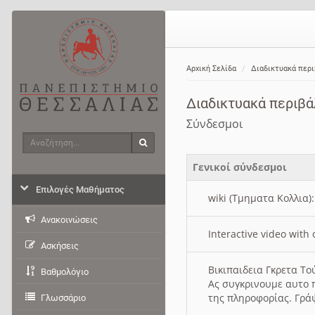
Αρχική Σελίδα
Διαδικτυακά περ
Διαδικτυακά περιβ
Σύνδεσμοι
Αναζήτηση
Αναζήτηση
Γενικοί σύνδεσμοι
Επιλογές Μαθήματος
wiki (Τμηματα Κολλια)
Ανακοινώσεις
Interactive video wit
Ασκήσεις
Βικιπαιδεια Γκρετα Τ
Βαθμολόγιο
Ας συγκρινουμε αυτο 
της πληροφορίας. Γρά
Γλωσσάριο