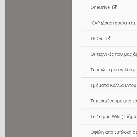
OneDrive
ICAP (Δραστηριότητα
TEDed
Οι τεχνικές που μας 
Το πρώτο μου wiki (τμ
Τμήματα Κολλια (Ατομ
Τι περιμένουμε από το
Το 1ο μου Wiki (Τμήμ
Οφέλη από εμπλοκή σε