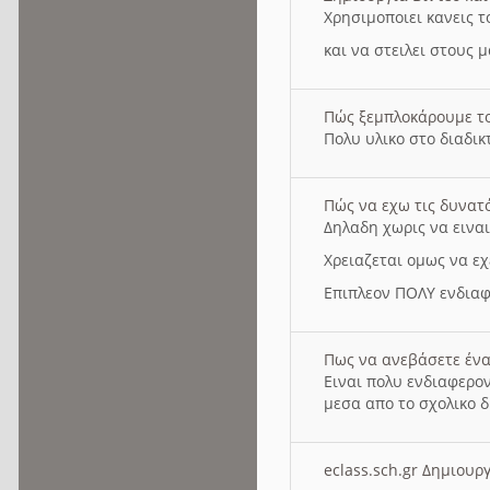
Χρησιμοποιει κανεις τ
και να στειλει στους 
Πώς ξεμπλοκάρουμε τ
Πολυ υλικο στο διαδικτ
Πώς να εχω τις δυνατ
Δηλαδη χωρις να εινα
Χρειαζεται ομως να εχ
Επιπλεον ΠΟΛΥ ενδιαφ
Πως να ανεβάσετε ένα
Ειναι πολυ ενδιαφερον
μεσα απο το σχολικο δ
eclass.sch.gr Δημιο