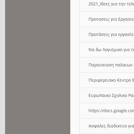
2021_Ιδεες για την τε
Προτασεις για Εργασι
Προτάσεις για εργασ
Να δω Λογισμικο για 
Παρουσιαση παλαιων 
Περιφερειακο Κεντρο
Ευρωπαικο Σχολικο 
https://docs.google
Ασφαλες διαδικτυο γι