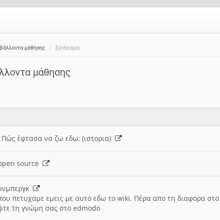
ιβάλλοντα μάθησης
Σύνδεσμοι
άλλοντα μάθησης
: Πώς έφτασα να ζω εδω; (ιστορια)
h open source
ούνμπεργκ
που πετυχαμε εμεις με αυτο εδω το wiki. Πέρα απο τη διαφορα στ
ψτε τη γνώμη σας στο edmodo