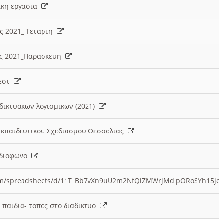
λικη εργασια
ες 2021_ Τεταρτη
ίες 2021_Παρασκευη
τεστ
δικτυακων λογισμικων (2021)
 Εκπαιδευτικου Σχεδιασμου Θεσσαλιας
Ραδιοφωνο
.com/spreadsheets/d/11T_Bb7vXn9uU2m2NfQiZMWrjMdlpORoSYh15j
α παιδια- τοπος στο διαδικτυο