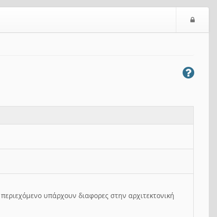
Ε
ί
σ
ο
δ
ο
ς
ο περιεχόμενο υπάρχουν διαφορες στην αρχιτεκτονική