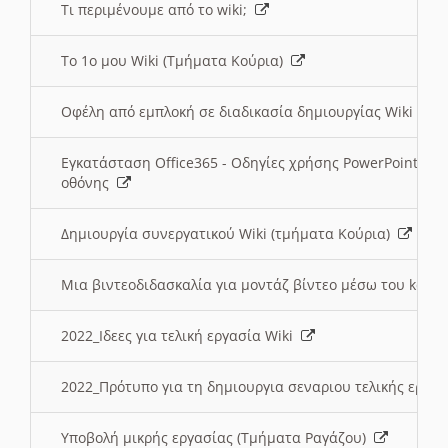
Τι περιμένουμε από το wiki;
Το 1ο μου Wiki (Τμήματα Κούρια)
Οφέλη από εμπλοκή σε διαδικασία δημιουργίας Wiki (Τ
Εγκατάσταση Office365 - Οδηγίες χρήσης PowerPoint γι
οθόνης
Δημιουργία συνεργατικού Wiki (τμήματα Κούρια)
Μια βιντεοδιδασκαλία για μοντάζ βίντεο μέσω του kden
2022_Ιδεες για τελική εργασία Wiki
2022_Πρότυπο για τη δημιουργια σεναριου τελικής εργα
Υποβολή μικρής εργασίας (Τμήματα Ραγάζου)