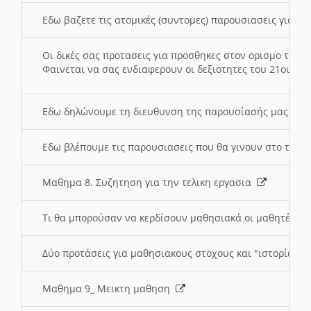
Εδω βαζετε τις ατομικές (συντομες) παρουσιασεις για κ
Οι δικές σας προτασεις για προσθηκες στον ορισμο της
Φαινεται να σας ενδιαφερουν οι δεξιοτητες του 21ου αι
Εδω δηλώνουμε τη διευθυνση της παρουσίασής μας στ
Εδω βλέπουμε τις παρουσιασεις που θα γινουν στο τμη
Μαθημα 8. Συζητηση για την τελικη εργασια
Τι θα μπορούσαν να κερδίσουν μαθησιακά οι μαθητές/τρ
Δύο προτάσεις για μαθησιακους στοχους και "ιστορία" μ
Μαθημα 9_ Μεικτη μαθηση