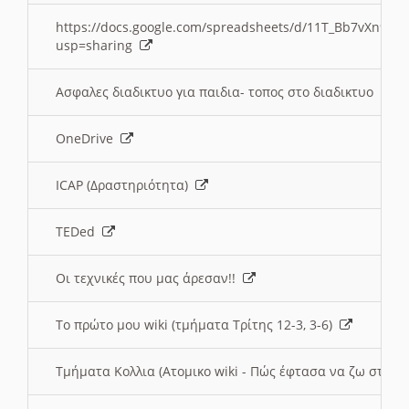
https://docs.google.com/spreadsheets/d/11T_Bb7vXn9
usp=sharing
Ασφαλες διαδικτυο για παιδια- τοπος στο διαδικτυο
OneDrive
ICAP (Δραστηριότητα)
TEDed
Οι τεχνικές που μας άρεσαν!!
Το πρώτο μου wiki (τμήματα Τρίτης 12-3, 3-6)
Τμήματα Κολλια (Ατομικο wiki - Πώς έφτασα να ζω στην 