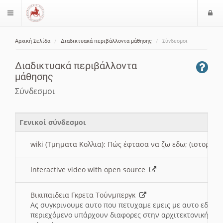
Ε
$langMenu
ί
Αρχική Σελίδα
Διαδικτυακά περιβάλλοντα μάθησης
Σύνδεσμοι
ο
ζήτηση
δ
Διαδικτυακά περιβάλλοντα
ο
μάθησης
ς
Σύνδεσμοι
Γενικοί σύνδεσμοι
wiki (Τμηματα Κολλια): Πώς έφτασα να ζω εδω; (ιστορια)
Interactive video with open source
Βικιπαιδεια Γκρετα Τούνμπεργκ
Ας συγκρινουμε αυτο που πετυχαμε εμεις με αυτο εδω το
περιεχόμενο υπάρχουν διαφορες στην αρχιτεκτονική της