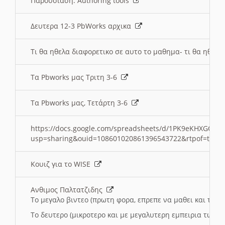
Παρουσιαση: Authoring tools
Δευτερα 12-3 PbWorks αρχικα
Τι θα ηθελα διαφορετικο σε αυτο το μαθημα- τι θα ηθελα
Τα Pbworks μας Τριτη 3-6
Τα Pbworks μας, Τετάρτη 3-6
https://docs.google.com/spreadsheets/d/1PK9eKHXGOJLZ
usp=sharing&ouid=108601020861396543722&rtpof=true
Κουιζ για το WISE
Ανθιμος Παλτατζιδης
Το μεγαλο βιντεο (πρωτη φορα, επρεπε να μαθει και το C
Το δευτερο (μικροτερο και με μεγαλυτερη εμπειρια τωρα)