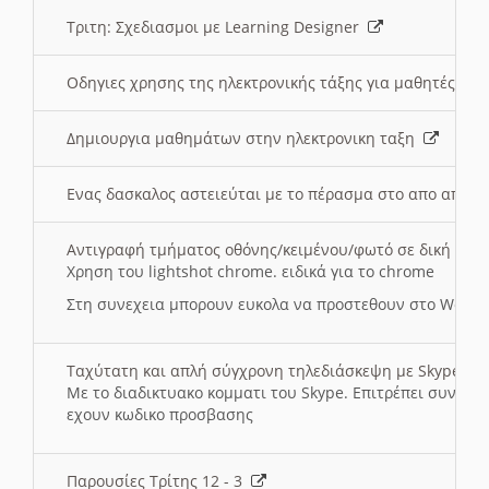
Τριτη: Σχεδιασμοι με Learning Designer
Οδηγιες χρησης της ηλεκτρονικής τάξης για μαθητές
Δημιουργια μαθημάτων στην ηλεκτρονικη ταξη
Ενας δασκαλος αστειεύται με το πέρασμα στο απο αποσ
Αντιγραφή τμήματος οθόνης/κειμένου/φωτό σε δική σας
Χρηση του lightshot chrome. ειδικά για το chrome
Στη συνεχεια μπορουν ευκολα να προστεθουν στο Word 
Ταχύτατη και απλή σύγχρονη τηλεδιάσκεψη με Skype
Με το διαδικτυακο κομματι του Skype. Επιτρέπει συνδε
εχουν κωδικο προσβασης
Παρουσίες Τρίτης 12 - 3