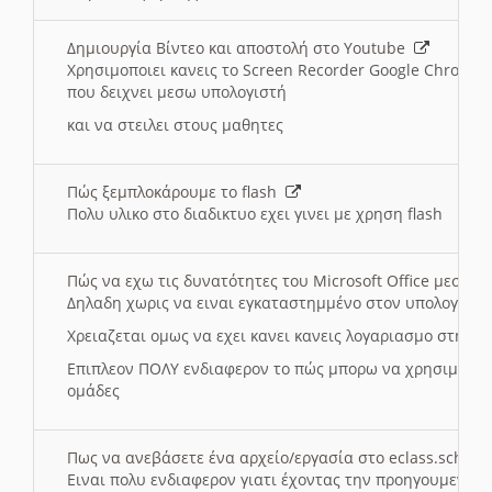
Δημιουργία Βίντεο και αποστολή στο Youtube
Χρησιμοποιει κανεις το Screen Recorder Google Chrome γ
που δειχνει μεσω υπολογιστή
και να στειλει στους μαθητες
Πώς ξεμπλοκάρουμε το flash
Πολυ υλικο στο διαδικτυο εχει γινει με χρηση flash
Πώς να εχω τις δυνατότητες του Microsoft Office μεσω 
Δηλαδη χωρις να ειναι εγκαταστημμένο στον υπολογιστή
Χρειαζεται ομως να εχει κανει κανεις λογαριασμο στη Mic
Επιπλεον ΠΟΛΥ ενδιαφερον το πώς μπορω να χρησιμοποι
ομάδες
Πως να ανεβάσετε ένα αρχείο/εργασία στο eclass.sch.gr
Ειναι πολυ ενδιαφερον γιατι έχοντας την προηγουμενη γ