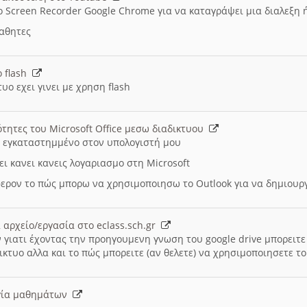
ο Screen Recorder Google Chrome για να καταγράψει μια διαλεξη 
μαθητες
ο flash
υο εχει γινει με χρηση flash
ότητες του Microsoft Office μεσω διαδικτυου
ι εγκαταστημμένο στον υπολογιστή μου
ει κανει κανεις λογαριασμο στη Microsoft
ερον το πώς μπορω να χρησιμοποιησω το Outlook για να δημιου
 αρχείο/εργασία στο eclass.sch.gr
 γιατι έχοντας την προηγουμενη γνωση του google drive μπορειτε 
ικτυο αλλα και το πώς μπορειτε (αν θελετε) να χρησιμοποιησετε το
υργία μαθημάτων