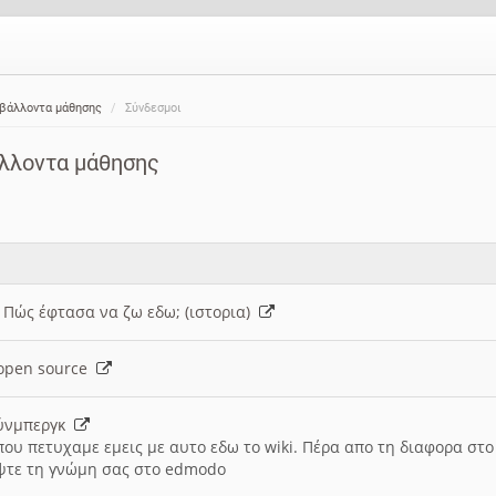
ιβάλλοντα μάθησης
Σύνδεσμοι
άλλοντα μάθησης
: Πώς έφτασα να ζω εδω; (ιστορια)
h open source
ούνμπεργκ
που πετυχαμε εμεις με αυτο εδω το wiki. Πέρα απο τη διαφορα στ
ψτε τη γνώμη σας στο edmodo