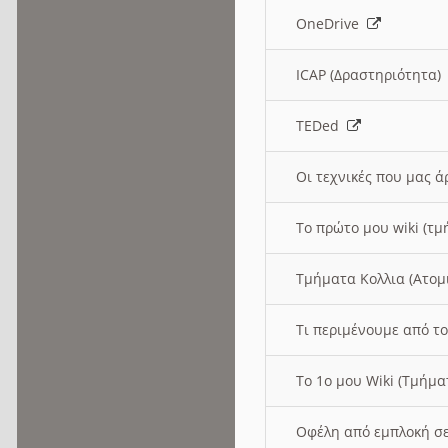
OneDrive
ICAP (Δραστηριότητα
TEDed
Οι τεχνικές που μας 
Το πρώτο μου wiki (τμ
Τμήματα Κολλια (Ατομ
Τι περιμένουμε από το
Το 1ο μου Wiki (Τμήμ
Οφέλη από εμπλοκή σε