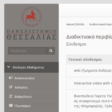
Αρχική Σελίδα
Διαδικτυακά περ
Διαδικτυακά περιβ
Σύνδεσμοι
Αναζήτηση
Αναζήτηση
Γενικοί σύνδεσμοι
Επιλογές Μαθήματος
wiki (Τμηματα Κολλια)
Ανακοινώσεις
Interactive video wit
Ασκήσεις
Βικιπαιδεια Γκρετα Τ
Βαθμολόγιο
Ας συγκρινουμε αυτο 
της πληροφορίας. Γρά
Γλωσσάριο