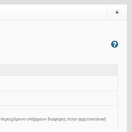
Ε
ί
σ
ο
δ
ο
ς
ο περιεχόμενο υπάρχουν διαφορες στην αρχιτεκτονική