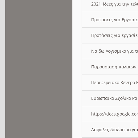
2021_Ιδεες για την τε
Προτασεις για Εργασι
Προτάσεις για εργασ
Να δω Λογισμικο για 
Παρουσιαση παλαιων 
Περιφερειακο Κεντρο
Ευρωπαικο Σχολικο 
https://docs.google
Ασφαλες διαδικτυο γι