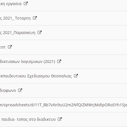
λικη εργασια
ες 2021_ Τεταρτη
ίες 2021_Παρασκευη
τεστ
δικτυακων λογισμικων (2021)
 Εκπαιδευτικου Σχεδιασμου Θεσσαλιας
Ραδιοφωνο
.com/spreadsheets/d/11T_Bb7vXn9uU2m2NfQiZMWrjMdlpORoSYh15j
α παιδια- τοπος στο διαδικτυο