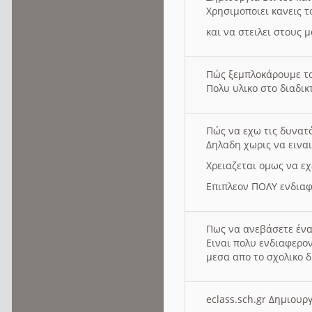
Χρησιμοποιει κανεις τ
και να στειλει στους 
Πώς ξεμπλοκάρουμε τ
Πολυ υλικο στο διαδικτ
Πώς να εχω τις δυνατ
Δηλαδη χωρις να εινα
Χρειαζεται ομως να εχ
Επιπλεον ΠΟΛΥ ενδιαφ
Πως να ανεβάσετε ένα
Ειναι πολυ ενδιαφερον
μεσα απο το σχολικο δ
eclass.sch.gr Δημιο