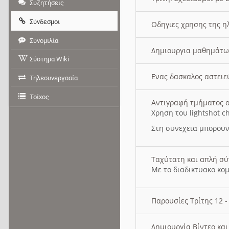
Συζητήσεις
Σύνδεσμοι
Οδηγιες χρησης της η
Συνομιλία
Δημιουργια μαθημάτω
Σύστημα Wiki
Ενας δασκαλος αστει
Τηλεσυνεργασία
Τοίχος
Αντιγραφή τμήματος ο
Χρηση του lightshot c
Στη συνεχεια μπορουν
Ταχύτατη και απλή σ
Με το διαδικτυακο κο
Παρουσίες Τρίτης 12 
Δημιουργία Βίντεο κα