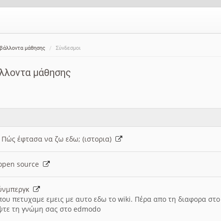
ιβάλλοντα μάθησης
Σύνδεσμοι
άλλοντα μάθησης
: Πώς έφτασα να ζω εδω; (ιστορια)
h open source
ούνμπεργκ
που πετυχαμε εμεις με αυτο εδω το wiki. Πέρα απο τη διαφορα στ
ψτε τη γνώμη σας στο edmodo