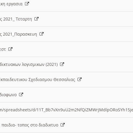
λικη εργασια
ες 2021_ Τεταρτη
ίες 2021_Παρασκευη
τεστ
δικτυακων λογισμικων (2021)
 Εκπαιδευτικου Σχεδιασμου Θεσσαλιας
Ραδιοφωνο
.com/spreadsheets/d/11T_Bb7vXn9uU2m2NfQiZMWrjMdlpORoSYh15j
α παιδια- τοπος στο διαδικτυο