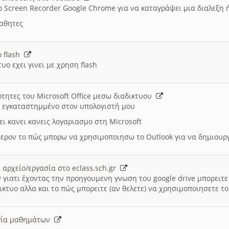
ο Screen Recorder Google Chrome για να καταγράψει μια διαλεξη 
μαθητες
ο flash
υο εχει γινει με χρηση flash
ότητες του Microsoft Office μεσω διαδικτυου
ι εγκαταστημμένο στον υπολογιστή μου
ει κανει κανεις λογαριασμο στη Microsoft
ερον το πώς μπορω να χρησιμοποιησω το Outlook για να δημιου
 αρχείο/εργασία στο eclass.sch.gr
 γιατι έχοντας την προηγουμενη γνωση του google drive μπορειτε 
ικτυο αλλα και το πώς μπορειτε (αν θελετε) να χρησιμοποιησετε το
υργία μαθημάτων