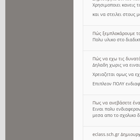
Χρησιμοποιει κανεις τ
και να στειλει στους 
Πώς ξεμπλοκάρουμε τ
Πολυ υλικο στο διαδικτ
Πώς να εχω τις δυνατ
Δηλαδη χωρις να εινα
Χρειαζεται ομως να εχ
Επιπλεον ΠΟΛΥ ενδιαφ
Πως να ανεβάσετε ένα
Ειναι πολυ ενδιαφερον
μεσα απο το σχολικο δ
eclass.sch.gr Δημιο