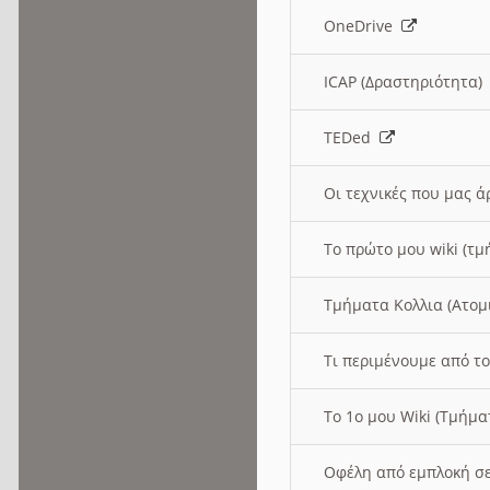
OneDrive
ICAP (Δραστηριότητα
TEDed
Οι τεχνικές που μας 
Το πρώτο μου wiki (τμ
Τμήματα Κολλια (Ατομ
Τι περιμένουμε από το
Το 1ο μου Wiki (Τμήμ
Οφέλη από εμπλοκή σε