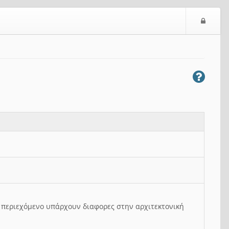
Ε
ί
σ
ο
δ
ο
ς
ο περιεχόμενο υπάρχουν διαφορες στην αρχιτεκτονική