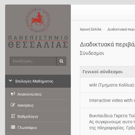
Αρχική Σελίδα
Διαδικτυακά περ
Διαδικτυακά περιβ
Σύνδεσμοι
Αναζήτηση
Αναζήτηση
Γενικοί σύνδεσμοι
Επιλογές Μαθήματος
wiki (Τμηματα Κολλια)
Ανακοινώσεις
Interactive video wit
Ασκήσεις
Βικιπαιδεια Γκρετα Τ
Βαθμολόγιο
Ας συγκρινουμε αυτο 
της πληροφορίας. Γρά
Γλωσσάριο