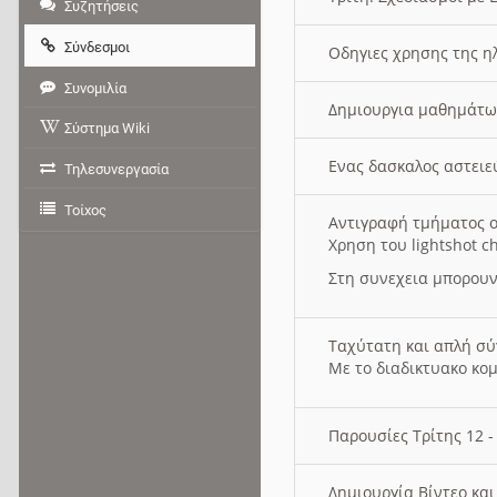
Συζητήσεις
Σύνδεσμοι
Οδηγιες χρησης της η
Συνομιλία
Δημιουργια μαθημάτω
Σύστημα Wiki
Ενας δασκαλος αστει
Τηλεσυνεργασία
Τοίχος
Αντιγραφή τμήματος ο
Χρηση του lightshot c
Στη συνεχεια μπορουν
Ταχύτατη και απλή σ
Με το διαδικτυακο κο
Παρουσίες Τρίτης 12 
Δημιουργία Βίντεο κα