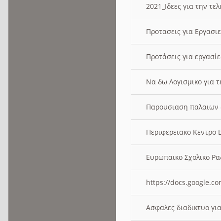
2021_Ιδεες για την τε
Προτασεις για Εργασι
Προτάσεις για εργασ
Να δω Λογισμικο για 
Παρουσιαση παλαιων 
Περιφερειακο Κεντρο
Ευρωπαικο Σχολικο 
https://docs.google
Ασφαλες διαδικτυο γι